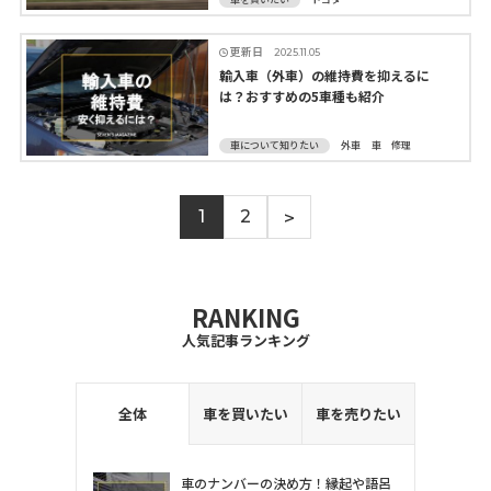
更新日
2025.11.05
輸入車（外車）の維持費を抑えるに
は？おすすめの5車種も紹介
車について知りたい
外車
車 修理
>
1
2
RANKING
人気記事ランキング
全体
車を買いたい
車を売りたい
車のナンバーの決め方！縁起や語呂