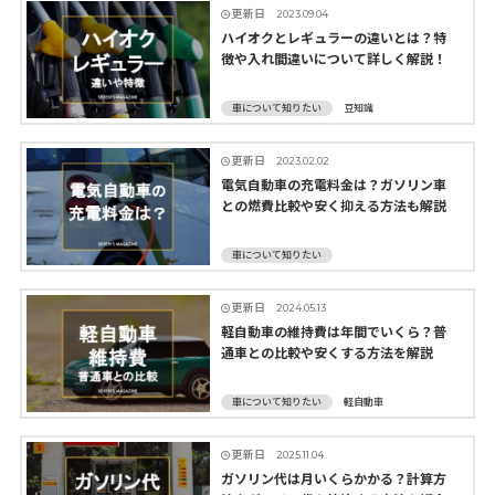
更新日
2023.09.04
ハイオクとレギュラーの違いとは？特
徴や入れ間違いについて詳しく解説！
車について知りたい
豆知識
更新日
2023.02.02
電気自動車の充電料金は？ガソリン車
との燃費比較や安く抑える方法も解説
車について知りたい
更新日
2024.05.13
軽自動車の維持費は年間でいくら？普
通車との比較や安くする方法を解説
車について知りたい
軽自動車
更新日
2025.11.04
ガソリン代は月いくらかかる？計算方