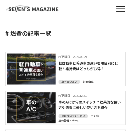
# 燃費の記事一覧
更新日
2026.05.29
軽自動車と普通車の違いを項目別に比
較！維持費はどっちがお得？
車を買いたい
軽自動車
更新日
2023.12.23
車のA/Cは何のスイッチ？効果的な使い
方や燃費に優しい使い方を紹介
車について知りたい
豆知識
車の装備・パーツ