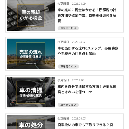
更新日
2026.04.09
車の売却に税金はかかる？所得税の計
算方法や確定申告、自動車税還付を解
説
車を売りたい
更新日
2026.03.13
車を売却する流れ6ステップ。必要書類
や手続きの注意点も解説
車を売りたい
更新日
2025.11.05
車内を自分で清掃する方法！必要な道
具ときれいを保つコツ
車を売りたい
更新日
2026.04.03
廃車扱いの車でも下取りできる？廃