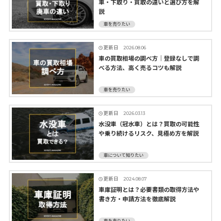
車・下取り・買取の違いと選び方を解
説
車を売りたい
更新日
2026.08.06
車の買取相場の調べ方｜登録なしで調
べる方法、高く売るコツも解説
車を売りたい
更新日
2026.03.13
水没車（冠水車）とは？買取の可能性
や乗り続けるリスク、見極め方を解説
車について知りたい
更新日
2024.08.07
車庫証明とは？必要書類の取得方法や
書き方・申請方法を徹底解説
車を売りたい