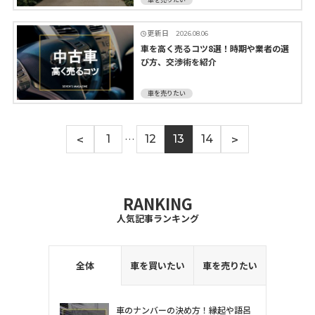
更新日
2026.08.06
車を高く売るコツ8選！時期や業者の選
び方、交渉術を紹介
車を売りたい
<
>
1
…
12
13
14
RANKING
人気記事ランキング
全体
車を買いたい
車を売りたい
車のナンバーの決め方！縁起や語呂