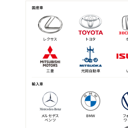
国産車
レクサス
トヨタ
三菱
光岡自動車
輸入車
メルセデス
BMW
フ
ベンツ
ワ