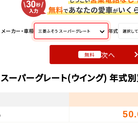
メーカー・車種
年式
三菱ふそう スーパーグレート
選択し
次へ
無料
 スーパーグレート(ウイング) 年式
50
）