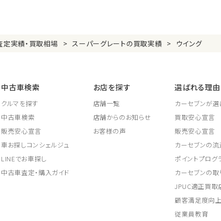
査定実績・買取相場
スーパーグレートの買取実績
ウイング
中古車検索
お店を探す
選ばれる理由
クルマを探す
店舗一覧
カーセブンが選
中古車検索
店舗からのお知らせ
買取安心宣言
販売安心宣言
お客様の声
販売安心宣言
車お探しコンシェルジュ
カーセブンの流
LINEでお車探し
ポイントプログ
中古車査定・購入ガイド
カーセブンの取
JPUC適正買
顧客満足度向
従業員教育