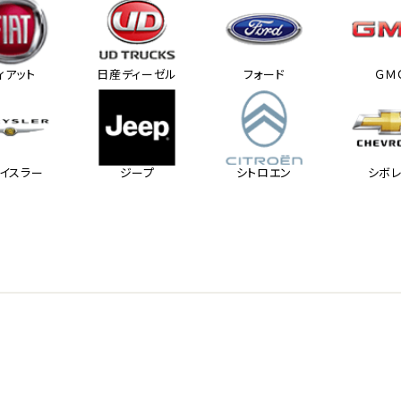
ィアット
日産ディーゼル
フォード
ＧＭ
イスラー
ジープ
シトロエン
シボ