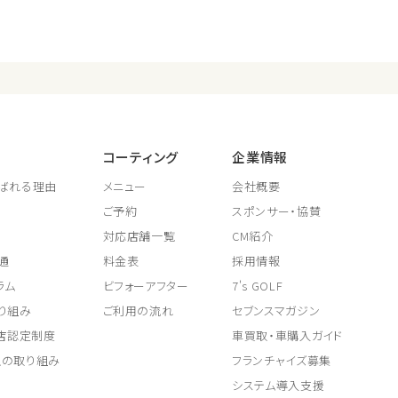
コーティング
企業情報
ばれる理由
メニュー
会社概要
ご予約
スポンサー・協賛
対応店舗一覧
CM紹介
通
料金表
採用情報
ラム
ビフォーアフター
7's GOLF
り組み
ご利用の流れ
セブンスマガジン
取店認定制度
車買取・車購入ガイド
上の取り組み
フランチャイズ募集
システム導入支援