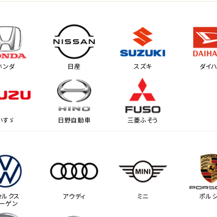
ホンダ
日産
スズキ
ダイ
いすゞ
日野自動車
三菱ふそう
ォルクス
アウディ
ミニ
ポル
ーゲン