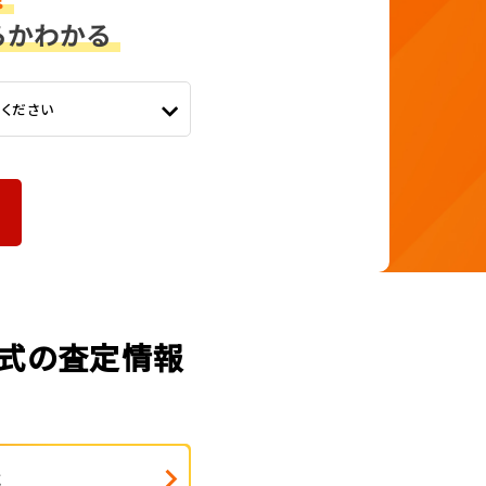
てください
年式の査定情報
式