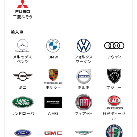
三菱ふそう
輸入車
メルセデス
BMW
フォルクス
アウディ
ベンツ
ワーゲン
ミニ
ポルシェ
ボルボ
プジョー
ランドローバ
ＡＭＧ
フィアット
日産ディーゼ
ー
ル