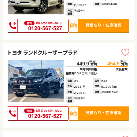
排気
cc
車検
2027(R9)年02月
2,800
法定
法定整備付
整備
トヨタ ランドクルーザープラド
（税込）
（税込）
449.9
454.9
万円
万円
車両本体価格
支払総額
諸費用：
万円
（税込）
5.0
保証
あり
住所
徳島県
年式
年
走行
km
2023
51,600
排気
cc
車検
2028(R10)年03月
2,700
法定
法定整備付
整備