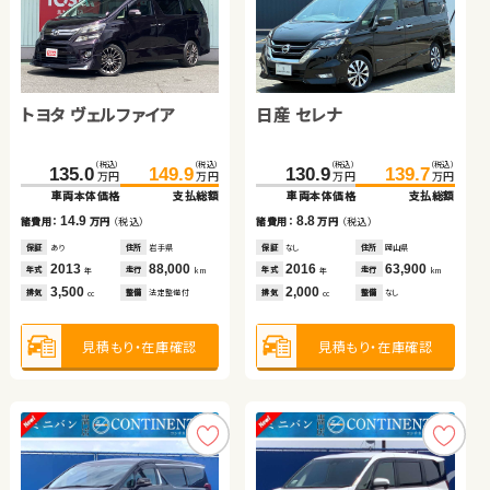
スズキ スイフト
トヨタ ノア
ダイハツ タント
スズキ アルト ＨＢ
トヨタ ヴェルファイア
日産 セレナ
（税込）
（税込）
（税込）
（税込）
（税込）
（税込）
（税込）
（税込）
96.8
109.8
233.6
249.3
41.6
49.8
29.7
34.8
万円
万円
万円
万円
万円
万円
万円
万円
車両本体価格
支払総額
車両本体価格
支払総額
車両本体価格
支払総額
車両本体価格
支払総額
（税込）
（税込）
（税込）
（税込）
13.0
15.7
135.0
149.9
130.9
139.7
8.2
5.1
諸費用：
万円
（税込）
諸費用：
万円
（税込）
諸費用：
万円
（税込）
諸費用：
万円
（税込）
万円
万円
万円
万円
車両本体価格
支払総額
車両本体価格
支払総額
保証
あり
住所
秋田県
保証
あり
住所
埼玉県
保証
あり
住所
青森県
保証
なし
住所
岡山県
2019
47,000
2019
53,400
2017
123,300
2020
184,400
14.9
8.8
年式
走行
年式
走行
諸費用：
万円
（税込）
諸費用：
万円
（税込）
年式
走行
年式
走行
年
km
年
km
年
km
年
km
1,200
2,000
660
660
排気
整備
法定整備付
排気
整備
法定整備付
排気
整備
法定整備付
排気
整備
法定整備付
cc
cc
cc
cc
保証
あり
住所
岩手県
保証
なし
住所
岡山県
2013
88,000
2016
63,900
年式
走行
年式
走行
年
km
年
km
3,500
2,000
見積もり・在庫確認
見積もり・在庫確認
排気
整備
法定整備付
排気
整備
なし
見積もり・在庫確認
見積もり・在庫確認
cc
cc
見積もり・在庫確認
見積もり・在庫確認