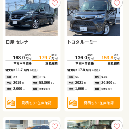
スズキ スイフト
ダイハツ タント
トヨタ プリウス アルファ
トヨタ アルファード ハイ
ブリッド
日産 セレナ
トヨタ ルーミー
（税込）
（税込）
（税込）
（税込）
（税込）
（税込）
（税込）
（税込）
157.7
170.0
166.4
178.1
425.8
89.7
100.1
438.7
万円
万円
万円
万円
万円
万円
万円
万円
車両本体価格
車両本体価格
支払総額
支払総額
車両本体価格
車両本体価格
支払総額
支払総額
（税込）
（税込）
（税込）
（税込）
8.7
8.1
10.4
12.9
168.0
179.7
136.0
153.8
諸費用：
諸費用：
万円
万円
（税込）
（税込）
諸費用：
諸費用：
万円
万円
（税込）
（税込）
万円
万円
万円
万円
車両本体価格
支払総額
車両本体価格
支払総額
保証
保証
なし
あり
住所
住所
岡山県
福島県
保証
保証
なし
なし
住所
住所
岡山県
鳥取県
2018
2023
37,400
25,800
2011
2021
85,500
52,100
11.7
17.8
年式
年式
走行
走行
年式
年式
走行
走行
諸費用：
万円
（税込）
諸費用：
万円
（税込）
年
年
km
km
年
年
km
km
1,400
660
1,800
2,500
排気
排気
整備
整備
法定整備付
法定整備付
排気
排気
整備
整備
法定整備付
法定整備付
cc
cc
cc
cc
保証
あり
住所
大分県
保証
なし
住所
福島県
2019
58,800
2021
20,800
年式
走行
年式
走行
年
km
年
km
2,000
1,000
見積もり・在庫確認
見積もり・在庫確認
見積もり・在庫確認
見積もり・在庫確認
排気
整備
法定整備付
排気
整備
法定整備付
cc
cc
見積もり・在庫確認
見積もり・在庫確認