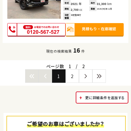
年式
年
走行
km
2021
31,300
排気
cc
車検
2026(R8)年11月
2,700
法定
法定整備付
整備
16
現在の検索結果
件
ページ数
1
/
2
1
2
更に詳細条件を追加する
ご希望のお車はございましたか？