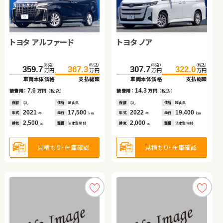
トヨタ アクア
スズキ ワゴンＲ スティン
ホンダ Ｎ ＢＯＸ
スバル フォレスター
グレー
トヨタ アルファード
トヨタ ノア
（税込）
（税込）
（税込）
（税込）
（税込）
（税込）
（税込）
（税込）
125.2
138.8
39.0
45.8
46.6
54.8
307.7
313.8
万円
万円
万円
万円
万円
万円
万円
万円
車両本体価格
支払総額
車両本体価格
支払総額
車両本体価格
支払総額
車両本体価格
支払総額
（税込）
（税込）
（税込）
（税込）
13.6
6.8
359.7
367.3
307.7
322.0
8.2
6.1
諸費用：
万円
（税込）
諸費用：
万円
（税込）
諸費用：
万円
（税込）
諸費用：
万円
（税込）
万円
万円
万円
万円
車両本体価格
支払総額
車両本体価格
支払総額
保証
あり
住所
宮城県
保証
なし
住所
岡山県
保証
あり
住所
青森県
保証
なし
住所
岡山県
2019
56,400
2013
63,700
2012
76,800
2020
37,100
7.6
14.3
年式
走行
年式
走行
諸費用：
万円
（税込）
諸費用：
万円
（税込）
年式
走行
年式
走行
年
km
年
km
年
km
年
km
1,500
660
660
1,800
排気
整備
法定整備付
排気
整備
法定整備付
排気
整備
法定整備付
排気
整備
法定整備付
cc
cc
cc
cc
保証
なし
住所
岡山県
保証
なし
住所
岡山県
2021
17,500
2022
19,400
年式
走行
年式
走行
年
km
年
km
2,500
2,000
見積もり・在庫確認
見積もり・在庫確認
排気
整備
法定整備付
排気
整備
法定整備付
見積もり・在庫確認
見積もり・在庫確認
cc
cc
見積もり・在庫確認
見積もり・在庫確認