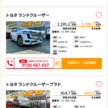
トヨタ ランドクルーザー
（税込）
（税込）
1,191.2
1,198.7
万円
万円
車両本体価格
支払総額
諸費用：
万円
（税込）
7.5
保証
あり
住所
青森県
年式
年
走行
km
2024
1,000
排気
cc
車検
2027(R9)年10月
3,500
法定
法定整備付
整備
トヨタ ランドクルーザープラド
（税込）
（税込）
414.7
422.3
万円
万円
車両本体価格
支払総額
諸費用：
万円
（税込）
7.6
保証
あり
住所
青森県