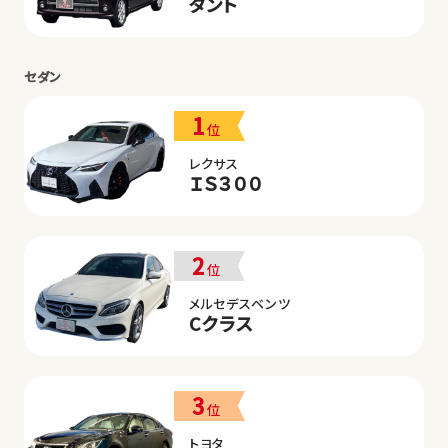
タント
セダン
1
位
レクサス
ＩＳ３００
2
位
メルセデスベンツ
Cクラス
3
位
トヨタ