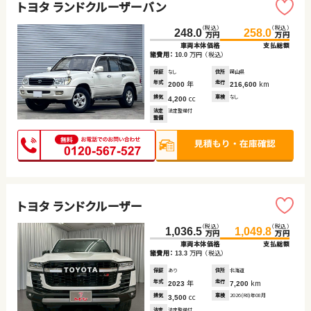
トヨタ ランドクルーザーバン
（税込）
（税込）
248.0
258.0
万円
万円
車両本体価格
支払総額
諸費用：
万円
（税込）
10.0
保証
なし
住所
岡山県
年式
年
走行
km
2000
216,600
排気
cc
車検
なし
4,200
法定
法定整備付
整備
トヨタ ランドクルーザー
（税込）
（税込）
1,036.5
1,049.8
万円
万円
車両本体価格
支払総額
諸費用：
万円
（税込）
13.3
保証
あり
住所
北海道
年式
年
走行
km
2023
7,200
排気
cc
車検
2026(R8)年08月
3,500
法定
法定整備付