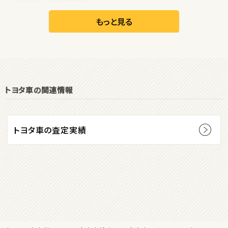
日産
リーフ
もっと見る
オープン
1
位
トヨタ車の関連情報
ダイハツ
コペン
トヨタ車の査定実績
2
位
マツダ
ロードスター
3
位