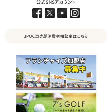
3
公式SNSアカウント
位
トヨタ
カローラフィールダー
ミニバン・1ＢＯＸ
JPUC車売却消費者相談室はこちら
1
位
ホンダ
ステップワゴン
2
位
トヨタ
アルファード