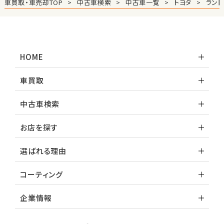
車買取・車売却TOP
中古車検索
中古車一覧
トヨタ
ラン
ホンダ
S660
HOME
ステーションワゴン
車買取
1
位
中古車検索
スバル
レヴォーグ
お店を探す
選ばれる理由
2
位
コーティング
スバル
レガシィツーリングワゴン
企業情報