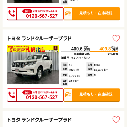
整備
トヨタ ランドクルーザープラド
（税込）
（税込）
400.6
409.8
万円
万円
車両本体価格
支払総額
諸費用：
万円
（税込）
9.2
保証
あり
住所
北海道
年式
年
走行
km
2022
49,400
排気
cc
車検
なし
2,700
法定
法定整備付
整備
トヨタ ランドクルーザープラド