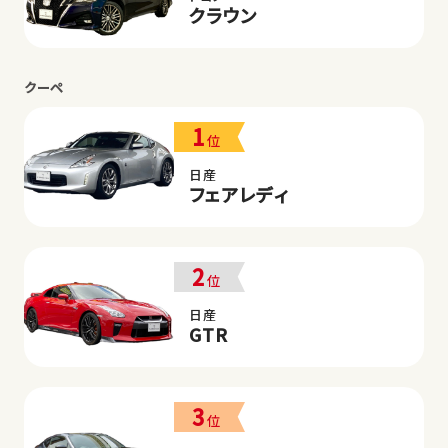
クラウン
クーペ
1
位
日産
フェアレディ
2
位
日産
GTR
3
位