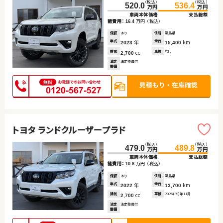
（税込）
（税込）
520.0
536.4
万円
万円
車両本体価格
支払総額
諸費用：
万円
（税込）
16.4
保証
あり
住所
福島県
年式
年
走行
km
2023
15,400
排気
cc
車検
なし
2,700
法定
法定整備付
整備
トヨタ ランドクルーザープラド
（税込）
（税込）
479.0
489.8
万円
万円
車両本体価格
支払総額
諸費用：
万円
（税込）
10.8
保証
あり
住所
福島県
年式
年
走行
km
2022
13,700
排気
cc
車検
2026(R8)年11月
2,700
法定
法定整備付
整備