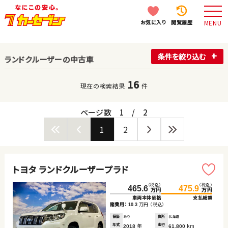
お気に入り
閲覧履歴
MENU
条件を絞り込む
ランドクルーザーの中古車
16
現在の検索結果
件
ページ数
1
/
2
1
2
トヨタ ランドクルーザープラド
（税込）
（税込）
465.6
475.9
万円
万円
車両本体価格
支払総額
諸費用：
万円
（税込）
10.3
保証
あり
住所
北海道
年式
年
走行
km
2018
61,800