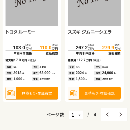
日産 エクストレイル
スズキ ジムニー
トヨタ ヴォクシー
ホンダ フリード ハイブリ
ッド
（税込）
（税込）
（税込）
（税込）
（税込）
（税込）
（税込）
（税込）
162.7
179.9
179.8
187.3
119.3
127.7
55.0
69.9
万円
万円
万円
万円
万円
万円
万円
万円
車両本体価格
支払総額
車両本体価格
支払総額
車両本体価格
支払総額
車両本体価格
支払総額
トヨタ ルーミー
スズキ ジムニーシエラ
17.2
7.5
8.4
14.9
諸費用：
万円
（税込）
諸費用：
万円
（税込）
諸費用：
万円
（税込）
諸費用：
万円
（税込）
保証
あり
住所
岩手県
保証
あり
住所
福岡県
保証
なし
住所
岡山県
保証
あり
住所
京都府
（税込）
（税込）
（税込）
（税込）
2021
60,700
2023
43,200
2016
130,100
2013
90,200
103.0
110.0
267.2
279.9
年式
走行
年式
走行
年式
走行
年式
走行
年
km
年
km
年
km
年
km
万円
万円
万円
万円
2,000
660
2,000
1,500
車両本体価格
支払総額
車両本体価格
支払総額
排気
整備
法定整備付
排気
整備
法定整備付
排気
整備
法定整備付
排気
整備
法定整備付
cc
cc
cc
cc
7.0
12.7
諸費用：
万円
（税込）
諸費用：
万円
（税込）
見積もり・在庫確認
見積もり・在庫確認
見積もり・在庫確認
見積もり・在庫確認
保証
なし
住所
長野県
保証
あり
住所
岩手県
2018
63,000
2024
24,900
年式
走行
年式
走行
年
km
年
km
1,000
1,500
排気
整備
法定整備付
排気
整備
法定整備付
cc
cc
見積もり・在庫確認
見積もり・在庫確認
ページ数
/
4