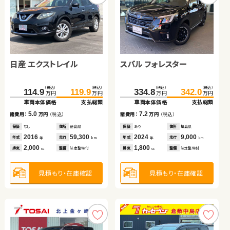
トヨタ ヴォクシー
ダイハツ ムーヴ
ホンダ Ｎ ＢＯＸ
スズキ アルト ＨＢ
日産 エクストレイル
スバル フォレスター
（税込）
（税込）
（税込）
（税込）
（税込）
（税込）
（税込）
（税込）
199.0
85.8
204.4
89.8
140.1
147.1
89.4
94.1
万円
万円
万円
万円
万円
万円
万円
万円
車両本体価格
車両本体価格
支払総額
支払総額
車両本体価格
支払総額
車両本体価格
支払総額
（税込）
（税込）
（税込）
（税込）
5.4
4.0
7.0
114.9
119.9
334.8
342.0
4.7
諸費用：
諸費用：
万円
万円
（税込）
（税込）
諸費用：
万円
（税込）
諸費用：
万円
（税込）
万円
万円
万円
万円
車両本体価格
支払総額
車両本体価格
支払総額
保証
保証
あり
なし
住所
住所
北海道
宮城県
保証
あり
住所
埼玉県
保証
あり
住所
青森県
2014
2017
68,200
68,000
2018
35,700
2020
1,800
5.0
7.2
年式
年式
走行
走行
年式
走行
諸費用：
万円
（税込）
諸費用：
万円
（税込）
年式
走行
年
年
km
km
年
km
年
km
2,000
660
660
660
排気
排気
整備
整備
法定整備付
法定整備付
排気
整備
なし
排気
整備
法定整備付
cc
cc
cc
cc
保証
なし
住所
徳島県
保証
あり
住所
福島県
2016
59,300
2024
9,000
年式
走行
年式
走行
年
km
年
km
2,000
1,800
見積もり・在庫確認
見積もり・在庫確認
見積もり・在庫確認
排気
整備
法定整備付
排気
整備
法定整備付
見積もり・在庫確認
cc
cc
見積もり・在庫確認
見積もり・在庫確認