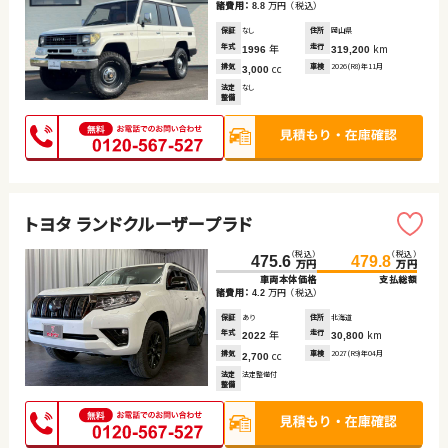
諸費用：
万円
（税込）
8.8
保証
なし
住所
岡山県
年式
年
走行
km
1996
319,200
排気
cc
車検
2026(R8)年11月
3,000
法定
なし
整備
トヨタ ランドクルーザープラド
（税込）
（税込）
475.6
479.8
万円
万円
車両本体価格
支払総額
諸費用：
万円
（税込）
4.2
保証
あり
住所
北海道
年式
年
走行
km
2022
30,800
排気
cc
車検
2027(R9)年04月
2,700
法定
法定整備付
整備