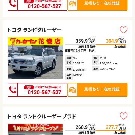
トヨタ ランドクルーザー
（税込）
（税込）
359.9
364.9
万円
万円
車両本体価格
支払総額
諸費用：
万円
（税込）
5.0
保証
なし
住所
岩手県
年式
年
走行
km
2005
100,300
排気
cc
車検
2026(R8)年11月
4,700
法定
法定整備付
整備
トヨタ ランドクルーザープラド
（税込）
（税込）
268.9
277.7
万円
万円
車両本体価格
支払総額