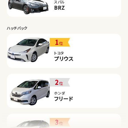
スバル
BRZ
ハッチバック
1
位
トヨタ
プリウス
2
位
ホンダ
フリード
3
位