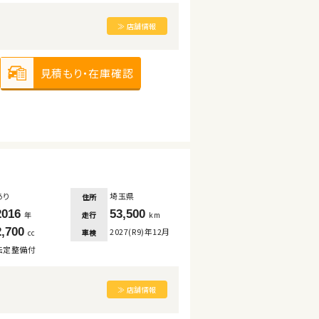
≫ 店舗情報
見積もり・在庫確認
あり
埼玉県
住所
2016
53,500
走行
年
km
2,700
2027(R9)年12月
車検
cc
法定整備付
≫ 店舗情報