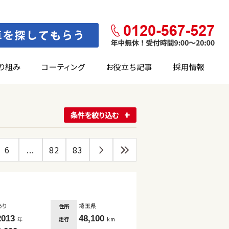
り組み
コーティング
お役立ち記事
採用情報
条件を絞り込む
6
...
82
83
あり
埼玉県
住所
2013
48,100
走行
年
km