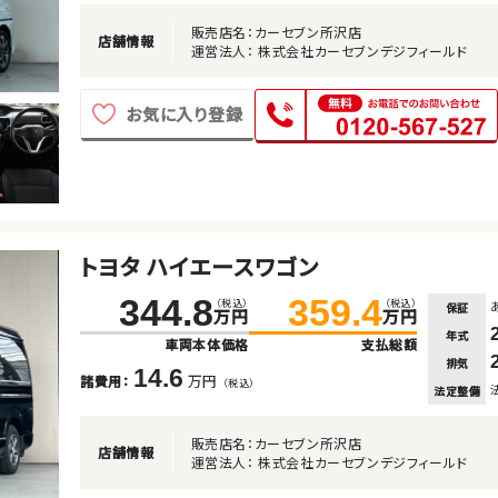
販売店名：カーセブン所沢店
店舗情報
運営法人： 株式会社カーセブンデジフィールド
お気に入り登録
トヨタ ハイエースワゴン
344.8
359.4
（税込）
（税込）
保証
万円
万円
年式
車両本体価格
支払総額
排気
14.6
万円
諸費用：
（税込）
法定整備
販売店名：カーセブン所沢店
店舗情報
運営法人： 株式会社カーセブンデジフィールド