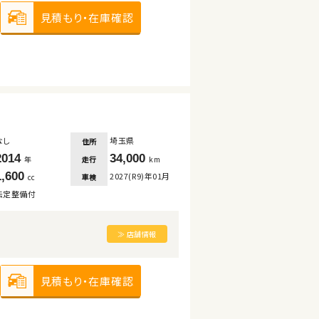
見積もり・在庫確認
なし
埼玉県
住所
2014
34,000
走行
年
km
1,600
2027(R9)年01月
車検
cc
法定整備付
≫ 店舗情報
見積もり・在庫確認