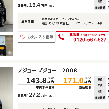
排気
19.4
万円
諸費用：
（税込）
法定整備
販売店名：カーセブン所沢店
店舗情報
運営法人： 株式会社カーセブンデジフィールド
お気に入り登録
プジョー プジョー ２００８
143.8
171.0
（税込）
（税込）
保証
万円
万円
年式
車両本体価格
支払総額
排気
27.2
万円
諸費用：
（税込）
法定整備
販売店名：カーセブン所沢店