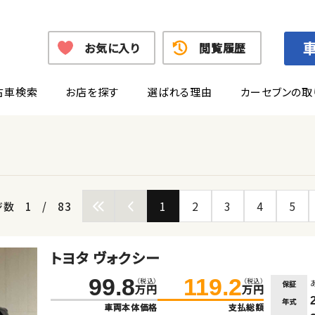
お気に入り
閲覧履歴
古車検索
お店を探す
選ばれる理由
カーセブンの取
1
2
3
4
5
ジ数
1
/
83
トヨタ ヴォクシー
99.8
119.2
（税込）
（税込）
保証
万円
万円
年式
車両本体価格
支払総額