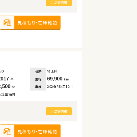
≫ 店舗情報
見積もり・在庫確認
あり
埼玉県
住所
2017
69,900
走行
年
km
2,500
2026(R8)年10月
車検
cc
法定整備付
≫ 店舗情報
見積もり・在庫確認