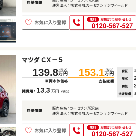
店舗情報
運営法人： 株式会社カーセブンデジフィールド
お気に入り登録
マツダ ＣＸ－５
139.8
153.1
（税込）
（税込）
保証
万円
万円
年式
車両本体価格
支払総額
排気
13.3
万円
諸費用：
（税込）
法定整備
販売店名：カーセブン所沢店
店舗情報
運営法人： 株式会社カーセブンデジフィールド
お気に入り登録