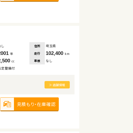
なし
埼玉県
住所
2001
102,400
走行
年
km
2,500
なし
車検
cc
法定整備付
≫ 店舗情報
見積もり・在庫確認