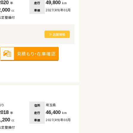
2020
49,800
走行
年
km
2,000
2027(R9)年01月
車検
cc
法定整備付
≫ 店舗情報
見積もり・在庫確認
あり
埼玉県
住所
2018
46,400
走行
年
km
1,200
2027(R9)年03月
車検
cc
法定整備付