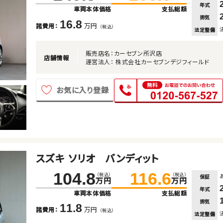
年式
車両本体価格
支払総額
排気
16.8
万円
諸費用：
（税込）
法定整備
販売店名：カーセブン所沢店
店舗情報
運営法人： 株式会社カーセブンデジフィールド
お気に入り登録
スズキ ソリオ バンディット
104.8
116.6
（税込）
（税込）
保証
万円
万円
年式
車両本体価格
支払総額
排気
11.8
万円
諸費用：
（税込）
法定整備