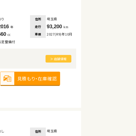
あり
埼玉県
住所
2016
93,200
走行
年
km
660
2027(R9)年10月
車検
cc
法定整備付
≫ 店舗情報
見積もり・在庫確認
なし
埼玉県
住所