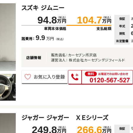
スズキ ジムニー
94.8
104.7
（税込）
（税込）
保証
万円
万円
年式
車両本体価格
支払総額
排気
9.9
万円
諸費用：
（税込）
法定整備
販売店名：カーセブン所沢店
店舗情報
運営法人： 株式会社カーセブンデジフィールド
お気に入り登録
ジャガー ジャガー ＸＥシリーズ
249.8
266.6
（税込）
（税込）
保証
万円
万円