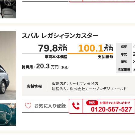
スバル レガシィランカスター
79.8
100.1
（税込）
（税込）
保証
万円
万円
年式
車両本体価格
支払総額
排気
20.3
万円
諸費用：
（税込）
法定整備
販売店名：カーセブン所沢店
店舗情報
運営法人： 株式会社カーセブンデジフィールド
お気に入り登録