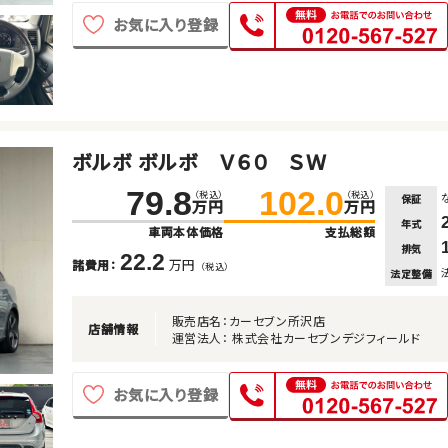
お気に入り登録
ボルボ ボルボ Ｖ６０ ＳＷ
79.8
102.0
（税込）
（税込）
保証
万円
万円
年式
車両本体価格
支払総額
排気
22.2
万円
諸費用：
（税込）
法定整備
販売店名：カーセブン所沢店
店舗情報
運営法人： 株式会社カーセブンデジフィールド
お気に入り登録