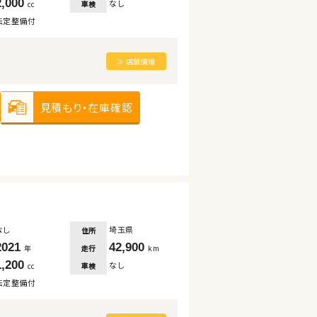
2,000
なし
車検
cc
法定整備付
≫ 店舗情報
見積もり・在庫確認
なし
埼玉県
住所
2021
42,900
走行
年
km
1,200
なし
車検
cc
法定整備付