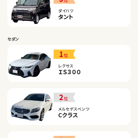
位
ダイハツ
タント
セダン
1
位
レクサス
ＩＳ３００
2
位
メルセデスベンツ
Cクラス