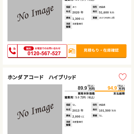
保証
あり
住所
徳島県
年式
年
走行
km
2020
51,600
排気
cc
車検
2027(R9)年12月
1,300
法定
法定整備付
整備
ホンダ アコード ハイブリッド
（税込）
（税込）
89.9
94.9
万円
万円
車両本体価格
支払総額
諸費用：
万円
（税込）
5.0
保証
なし
住所
徳島県
年式
年
走行
km
2013
101,500
排気
cc
車検
なし
2,000
法定
法定整備付
整備