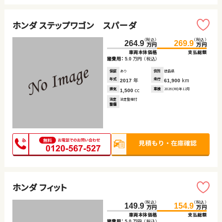
ホンダ ステップワゴン スパーダ
（税込）
（税込）
264.9
269.9
万円
万円
車両本体価格
支払総額
諸費用：
万円
（税込）
5.0
保証
あり
住所
徳島県
年式
年
走行
km
2017
61,900
排気
cc
車検
2026(R8)年12月
1,500
法定
法定整備付
整備
ホンダ フィット
（税込）
（税込）
149.9
154.9
万円
万円
車両本体価格
支払総額
諸費用：
万円
（税込）
5.0