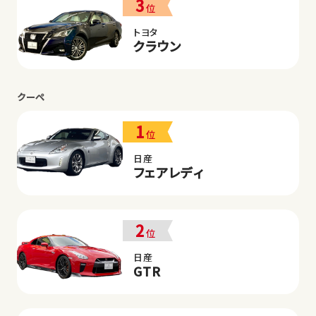
3
位
トヨタ
クラウン
クーペ
1
位
日産
フェアレディ
2
位
日産
GTR