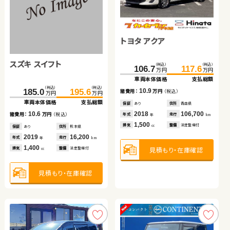
トヨタ ヴェルファイア ハ
ホンダ Ｎ ＢＯＸ
トヨタ プリウス アルファ
トヨタ アルファード
日産 セレナ
トヨタ アクア
イブリッド
スズキ スイフト
スズキ スイフト
（税込）
（税込）
（税込）
（税込）
（税込）
（税込）
（税込）
（税込）
（税込）
（税込）
（税込）
（税込）
175.2
189.4
34.6
39.8
133.8
172.7
51.2
148.4
189.9
62.7
106.7
117.6
万円
万円
万円
万円
万円
万円
万円
万円
万円
万円
万円
万円
車両本体価格
支払総額
車両本体価格
支払総額
車両本体価格
車両本体価格
車両本体価格
支払総額
支払総額
支払総額
車両本体価格
支払総額
（税込）
（税込）
（税込）
（税込）
14.2
5.2
14.6
11.5
17.2
185.0
96.8
195.6
109.8
10.9
諸費用：
万円
（税込）
諸費用：
万円
（税込）
諸費用：
諸費用：
諸費用：
万円
万円
万円
（税込）
（税込）
（税込）
諸費用：
万円
（税込）
万円
万円
万円
万円
車両本体価格
車両本体価格
支払総額
支払総額
保証
あり
住所
岩手県
保証
あり
住所
青森県
保証
保証
保証
なし
なし
あり
住所
住所
住所
茨城県
埼玉県
岩手県
保証
あり
住所
青森県
2014
82,900
2012
130,700
2012
2011
2017
47,000
156,700
42,000
2018
106,700
10.6
13.0
年式
走行
年式
走行
年式
年式
年式
走行
走行
走行
諸費用：
諸費用：
万円
万円
（税込）
（税込）
年式
走行
年
km
年
km
年
年
年
km
km
km
年
km
2,400
660
1,800
2,400
2,000
1,500
排気
整備
法定整備付
排気
整備
法定整備付
排気
排気
排気
整備
整備
整備
なし
なし
法定整備付
排気
整備
法定整備付
cc
cc
cc
cc
cc
cc
保証
保証
あり
あり
住所
住所
熊本県
秋田県
2019
2019
16,200
47,000
年式
年式
走行
走行
年
年
km
km
1,400
1,200
見積もり・在庫確認
見積もり・在庫確認
見積もり・在庫確認
見積もり・在庫確認
見積もり・在庫確認
排気
排気
整備
整備
法定整備付
法定整備付
見積もり・在庫確認
cc
cc
見積もり・在庫確認
見積もり・在庫確認