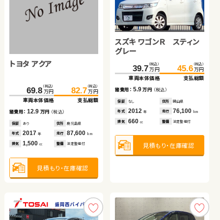
ホンダ フィット
ホンダ フリード＋
スズキ ワゴンＲ スティン
（税込）
（税込）
（税込）
（税込）
117.6
129.9
199.7
205.2
万円
万円
万円
万円
グレー
車両本体価格
支払総額
車両本体価格
支払総額
トヨタ アクア
ダイハツ タント
スズキ アルト ＨＢ
（税込）
（税込）
12.3
5.5
39.7
45.6
諸費用：
万円
（税込）
諸費用：
万円
（税込）
万円
万円
車両本体価格
支払総額
保証
あり
住所
福島県
保証
なし
住所
岡山県
（税込）
（税込）
（税込）
（税込）
（税込）
（税込）
2017
8,100
2021
34,600
5.9
69.8
85.0
82.7
91.7
120.1
126.7
年式
走行
年式
走行
諸費用：
万円
（税込）
年
km
年
km
万円
万円
万円
万円
万円
万円
1,300
1,500
車両本体価格
車両本体価格
支払総額
支払総額
車両本体価格
支払総額
排気
整備
なし
排気
整備
法定整備付
cc
cc
保証
なし
住所
岡山県
2012
76,100
12.9
6.7
6.6
年式
走行
諸費用：
諸費用：
万円
万円
（税込）
（税込）
諸費用：
万円
（税込）
年
km
660
見積もり・在庫確認
見積もり・在庫確認
排気
整備
法定整備付
cc
保証
保証
あり
なし
住所
住所
鹿児島県
福島県
保証
あり
住所
茨城県
2017
2014
87,600
34,000
2022
10,900
年式
年式
走行
走行
年式
走行
年
年
km
km
年
km
1,500
660
660
見積もり・在庫確認
排気
排気
整備
整備
法定整備付
なし
排気
整備
なし
cc
cc
cc
見積もり・在庫確認
見積もり・在庫確認
見積もり・在庫確認