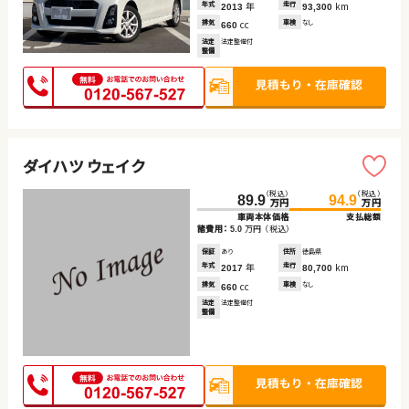
年式
年
走行
km
2013
93,300
排気
cc
車検
なし
660
法定
法定整備付
整備
ダイハツ ウェイク
（税込）
（税込）
89.9
94.9
万円
万円
車両本体価格
支払総額
諸費用：
万円
（税込）
5.0
保証
あり
住所
徳島県
年式
年
走行
km
2017
80,700
排気
cc
車検
なし
660
法定
法定整備付
整備