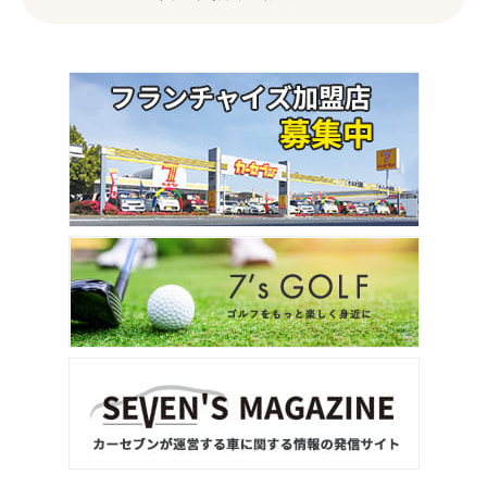
3
位
トヨタ
ヴォクシー
ＳＵＶ・クロカン
1
位
トヨタ
ヤリスクロス
2
位
トヨタ
ハリアー