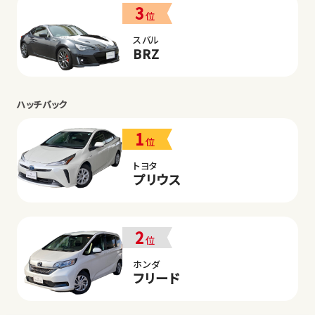
3
位
スバル
BRZ
ハッチバック
1
位
トヨタ
プリウス
2
位
ホンダ
フリード