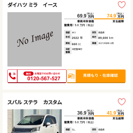
ダイハツ ミラ イース
（税込）
（税込）
69.9
74.9
万円
万円
車両本体価格
支払総額
諸費用：
万円
（税込）
5.0
保証
あり
住所
徳島県
年式
年
走行
km
2022
89,600
排気
cc
車検
2027(R9)年11月
660
法定
法定整備付
整備
スバル ステラ カスタム
（税込）
（税込）
36.9
41.9
万円
万円
車両本体価格
支払総額
諸費用：
万円
（税込）
5.0
保証
なし
住所
徳島県