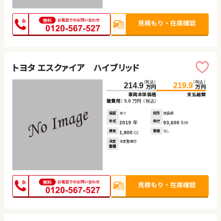
トヨタ エスクァイア ハイブリッド
（税込）
（税込）
214.9
219.9
万円
万円
車両本体価格
支払総額
諸費用：
万円
（税込）
5.0
保証
あり
住所
徳島県
年式
年
走行
km
2019
93,600
排気
cc
車検
なし
1,800
法定
法定整備付
整備