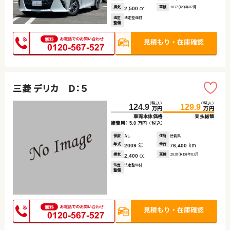
排気
cc
車検
2027(R9)年07月
2,500
法定
法定整備付
整備
三菱 デリカ Ｄ：５
（税込）
（税込）
124.9
129.9
万円
万円
車両本体価格
支払総額
諸費用：
万円
（税込）
5.0
保証
なし
住所
徳島県
年式
年
走行
km
2009
76,400
排気
cc
車検
2028(R10)年02月
2,400
法定
法定整備付
整備