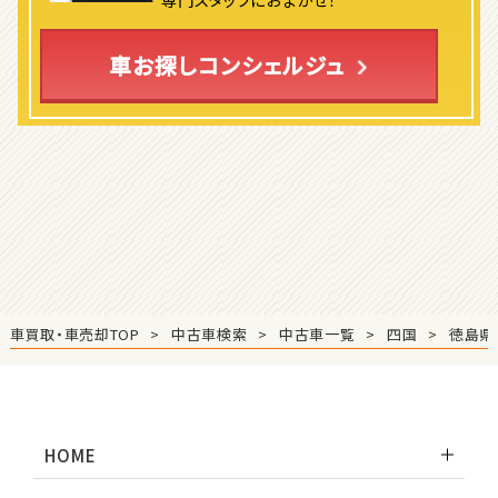
3
位
車お探しコンシェルジュ
ホンダ
S660
ステーションワゴン
1
位
スバル
レヴォーグ
車買取・車売却TOP
中古車検索
中古車一覧
四国
徳島県
2
位
スバル
HOME
レガシィツーリングワゴン