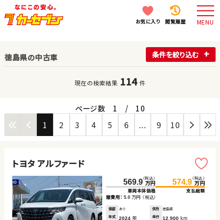
お気に入り
閲覧履歴
MENU
条件を絞り込む
徳島県の中古車
114
現在の検索結果
件
ページ数
1
/
10
1
2
3
4
5
6
...
9
10
トヨタ アルファード
（税込）
（税込）
569.9
574.9
万円
万円
車両本体価格
支払総額
諸費用：
万円
（税込）
5.0
保証
あり
住所
徳島県
年式
年
走行
km
2024
12,900