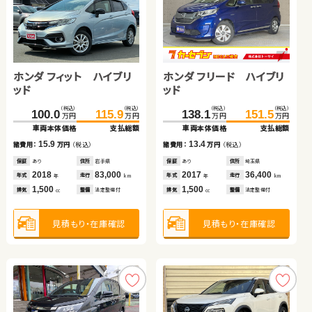
ホンダ Ｎ ＢＯＸ
トヨタ ヴォクシー
（税込）
（税込）
146.0
149.0
万円
万円
車両本体価格
支払総額
ホンダ フィット ハイブリ
スバル フォレスター
ホンダ フリード ハイブリ
ダイハツ タント
（税込）
（税込）
3.0
119.3
127.7
諸費用：
万円
（税込）
万円
万円
ッド
ッド
車両本体価格
支払総額
保証
なし
住所
宮城県
（税込）
（税込）
（税込）
（税込）
（税込）
（税込）
（税込）
（税込）
2020
59,000
8.4
100.0
242.7
250.8
115.9
138.1
64.6
151.5
69.8
年式
走行
諸費用：
万円
（税込）
年
km
万円
万円
万円
万円
万円
万円
万円
万円
660
車両本体価格
車両本体価格
支払総額
支払総額
車両本体価格
車両本体価格
支払総額
支払総額
排気
整備
法定整備付
cc
保証
なし
住所
岡山県
2016
130,100
15.9
8.1
13.4
5.2
年式
走行
諸費用：
諸費用：
万円
万円
（税込）
（税込）
諸費用：
諸費用：
万円
万円
（税込）
（税込）
年
km
2,000
見積もり・在庫確認
排気
整備
法定整備付
cc
保証
保証
あり
なし
住所
住所
岩手県
岡山県
保証
保証
あり
あり
住所
住所
埼玉県
青森県
2018
2019
83,000
33,800
2017
2017
36,400
96,900
年式
年式
走行
走行
年式
年式
走行
走行
年
年
km
km
年
年
km
km
1,500
2,500
1,500
660
見積もり・在庫確認
排気
排気
整備
整備
法定整備付
法定整備付
排気
排気
整備
整備
法定整備付
法定整備付
cc
cc
cc
cc
見積もり・在庫確認
見積もり・在庫確認
見積もり・在庫確認
見積もり・在庫確認