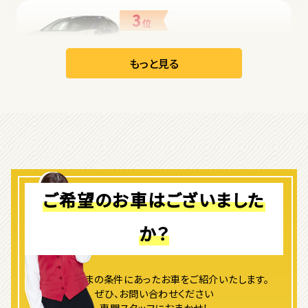
3
位
日産
リーフ
もっと見る
オープン
1
位
ダイハツ
コペン
ご希望のお車はございました
か？
2
位
マツダ
ロードスター
よりお客さまの条件にあったお車をご紹介いたします。
ぜひ、お問い合わせください
専門スタッフにおまかせ！