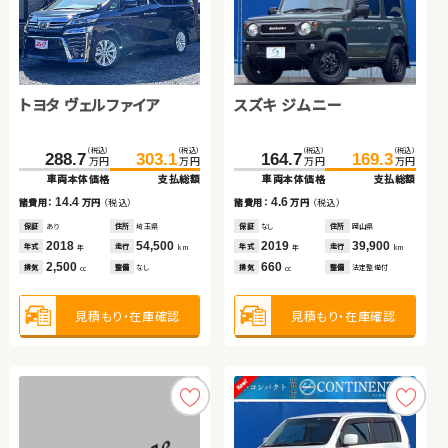
スズキ ジムニー
トヨタ ヴォクシー ハイブ
リッド
トヨタ ヴェルファイア
トヨタ ルーミー
スズキ ジムニー
（税込）
（税込）
（税込）
（税込）
59.7
63.0
197.9
209.7
万円
万円
万円
万円
車両本体価格
支払総額
車両本体価格
支払総額
日産 セレナ
（税込）
（税込）
（税込）
（税込）
（税込）
（税込）
3.3
11.8
288.7
185.8
303.1
199.7
164.7
169.3
諸費用：
万円
（税込）
諸費用：
万円
（税込）
万円
万円
万円
万円
万円
万円
車両本体価格
車両本体価格
支払総額
支払総額
車両本体価格
支払総額
保証
なし
住所
岡山県
保証
あり
住所
埼玉県
（税込）
（税込）
2006
75,800
2017
62,800
14.4
13.9
4.6
315.0
320.5
年式
走行
年式
走行
諸費用：
諸費用：
万円
万円
（税込）
（税込）
諸費用：
万円
（税込）
年
km
年
km
万円
万円
660
1,800
車両本体価格
支払総額
排気
整備
法定整備付
排気
整備
法定整備付
cc
cc
保証
保証
あり
あり
住所
住所
埼玉県
北海道
保証
なし
住所
岡山県
2018
2023
54,500
22,000
2019
39,900
5.5
年式
年式
走行
走行
年式
走行
諸費用：
万円
（税込）
年
年
km
km
年
km
2,500
1,000
660
見積もり・在庫確認
見積もり・在庫確認
排気
排気
整備
整備
なし
法定整備付
排気
整備
法定整備付
cc
cc
cc
保証
なし
住所
千葉県
2023
18,200
年式
走行
年
km
2,000
見積もり・在庫確認
見積もり・在庫確認
見積もり・在庫確認
排気
整備
法定整備付
cc
見積もり・在庫確認