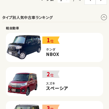
タイプ別人気中古車ランキング
軽自動車
1
位
ホンダ
NBOX
2
位
スズキ
スペーシア
3