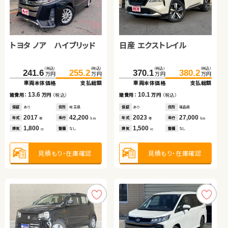
トヨタ ルーミー
トヨタ アルファード
トヨタ ノア ハイブリッド
ダイハツ ムーヴ
日産 エクストレイル
（税込）
（税込）
（税込）
（税込）
186.0
189.8
498.7
514.4
万円
万円
万円
万円
車両本体価格
支払総額
車両本体価格
支払総額
日産 エクストレイル
（税込）
（税込）
（税込）
（税込）
（税込）
（税込）
3.8
15.7
241.6
107.7
255.2
112.2
370.1
380.2
諸費用：
万円
（税込）
諸費用：
万円
（税込）
万円
万円
万円
万円
万円
万円
車両本体価格
車両本体価格
支払総額
支払総額
車両本体価格
支払総額
保証
あり
住所
北海道
保証
なし
住所
東京都
（税込）
（税込）
2021
16,400
2023
33,600
13.6
4.5
10.1
355.0
364.1
年式
走行
年式
走行
諸費用：
諸費用：
万円
万円
（税込）
（税込）
諸費用：
万円
（税込）
年
km
年
km
万円
万円
1,000
2,500
車両本体価格
支払総額
排気
整備
法定整備付
排気
整備
なし
cc
cc
保証
保証
あり
なし
住所
住所
埼玉県
岡山県
保証
あり
住所
福島県
2017
2023
42,200
7,800
2023
27,000
9.1
年式
年式
走行
走行
年式
走行
諸費用：
万円
（税込）
年
年
km
km
年
km
1,800
660
1,500
見積もり・在庫確認
見積もり・在庫確認
排気
排気
整備
整備
なし
法定整備付
排気
整備
なし
cc
cc
cc
保証
あり
住所
岡山県
2024
27,600
年式
走行
年
km
1,500
見積もり・在庫確認
見積もり・在庫確認
見積もり・在庫確認
排気
整備
法定整備付
cc
見積もり・在庫確認