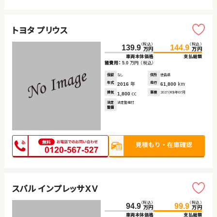
トヨタ プリウス
（税込）
（税込）
139.9
144.9
万円
万円
車両本体価格
支払総額
諸費用：
万円
（税込）
5.0
保証
なし
住所
徳島県
年式
年
走行
km
2016
61,800
排気
cc
車検
2027(R9)年07月
1,800
法定
法定整備付
整備
スバル インプレッサＸＶ
（税込）
（税込）
94.9
99.9
万円
万円
車両本体価格
支払総額