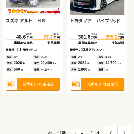
スズキ アルト ＨＢ
ダイハツ ムーヴ
トヨタ ノア ハイブリッド
トヨタ プリウス
スバル フォレスター
（税込）
（税込）
（税込）
（税込）
（税込）
（税込）
（税込）
（税込）
110.4
48.6
118.7
57.7
381.6
162.1
395.2
169.7
万円
万円
万円
万円
万円
万円
万円
万円
車両本体価格
車両本体価格
支払総額
支払総額
車両本体価格
車両本体価格
支払総額
支払総額
スズキ ワゴンＲ スティン
（税込）
（税込）
9.1
8.3
13.6
7.6
101.5
113.2
諸費用：
諸費用：
万円
万円
（税込）
（税込）
諸費用：
諸費用：
万円
万円
（税込）
（税込）
万円
万円
グレー
車両本体価格
支払総額
保証
保証
あり
あり
住所
住所
埼玉県
北海道
保証
保証
あり
なし
住所
住所
福島県
岡山県
（税込）
（税込）
2020
2023
21,400
17,000
2024
2016
14,700
71,800
11.7
21.6
29.8
年式
年式
走行
走行
年式
年式
走行
走行
諸費用：
万円
（税込）
年
年
km
km
年
年
km
km
万円
万円
660
660
1,800
1,800
車両本体価格
支払総額
排気
排気
整備
整備
法定整備付
法定整備付
排気
排気
整備
整備
なし
なし
cc
cc
cc
cc
保証
あり
住所
岩手県
2011
48,300
8.2
年式
走行
諸費用：
万円
（税込）
年
km
2,000
見積もり・在庫確認
見積もり・在庫確認
見積もり・在庫確認
見積もり・在庫確認
排気
整備
法定整備付
cc
保証
あり
住所
青森県
2011
73,600
年式
走行
年
km
660
見積もり・在庫確認
排気
整備
法定整備付
cc
見積もり・在庫確認
ページ数
/
4