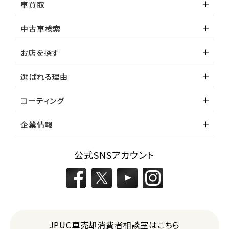
車買取
3
中古車検索
位
トヨタ
お店を探す
カローラフィールダー
選ばれる理由
ミニバン・1ＢＯＸ
コーティング
1
位
企業情報
ホンダ
ステップワゴン
公式SNSアカウント
2
位
トヨタ
アルファード
JPUC車売却消費者相談室はこちら