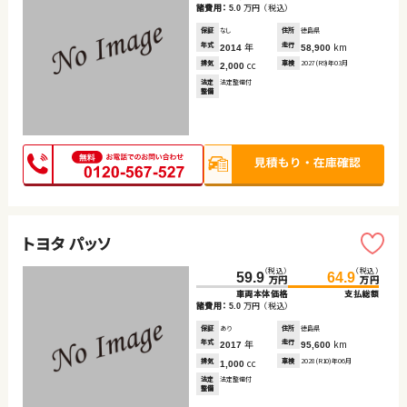
諸費用：
万円
（税込）
5.0
保証
なし
住所
徳島県
年式
年
走行
km
2014
58,900
排気
cc
車検
2027(R9)年03月
2,000
法定
法定整備付
整備
トヨタ パッソ
（税込）
（税込）
59.9
64.9
万円
万円
車両本体価格
支払総額
諸費用：
万円
（税込）
5.0
保証
あり
住所
徳島県
年式
年
走行
km
2017
95,600
排気
cc
車検
2028(R10)年06月
1,000
法定
法定整備付
整備