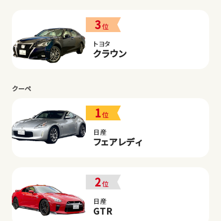
3
位
トヨタ
クラウン
クーペ
1
位
日産
フェアレディ
2
位
日産
GTR