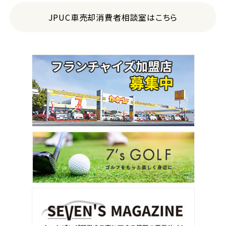
トヨタ
アルファード
JPUC車売却消費者相談室はこちら
3
位
トヨタ
ヴォクシー
ＳＵＶ・クロカン
1
位
トヨタ
ヤリスクロス
2
位