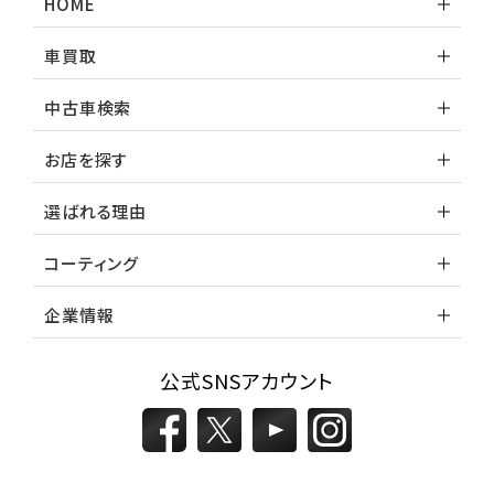
HOME
レガシィツーリングワゴン
車買取
3
中古車検索
位
トヨタ
お店を探す
カローラフィールダー
選ばれる理由
ミニバン・1ＢＯＸ
コーティング
1
位
企業情報
ホンダ
ステップワゴン
公式SNSアカウント
2
位