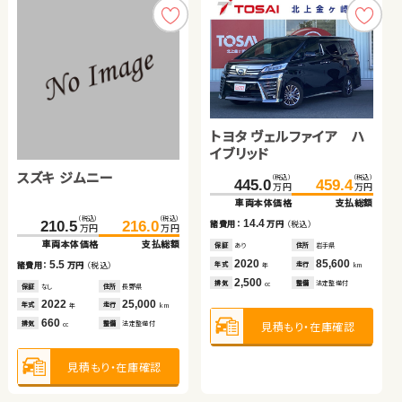
見積もり・在庫確認
トヨタ ヴェルファイア ハ
イブリッド
スズキ ジムニー
トヨタ ヴォクシー ハイブ
トヨタ プリウスＰＨＶ
（税込）
（税込）
445.0
459.4
万円
万円
リッド
車両本体価格
支払総額
トヨタ ノア
ホンダ フリード＋
（税込）
（税込）
（税込）
（税込）
（税込）
（税込）
14.4
210.5
425.0
216.0
434.5
199.7
207.1
諸費用：
万円
（税込）
万円
万円
万円
万円
万円
万円
車両本体価格
車両本体価格
支払総額
支払総額
車両本体価格
支払総額
保証
あり
住所
岩手県
（税込）
（税込）
83.7
99.4
（税込）
（税込）
万円
万円
2020
85,600
5.5
9.5
7.4
199.7
205.2
年式
走行
諸費用：
諸費用：
万円
万円
（税込）
（税込）
諸費用：
万円
（税込）
年
km
万円
万円
車両本体価格
支払総額
2,500
車両本体価格
支払総額
排気
整備
法定整備付
cc
保証
保証
なし
あり
住所
住所
長野県
長野県
保証
なし
住所
岡山県
15.7
諸費用：
万円
（税込）
2022
2022
25,000
32,300
2017
82,800
5.5
年式
年式
走行
走行
年式
走行
諸費用：
万円
（税込）
年
年
km
km
年
km
保証
なし
住所
大分県
660
1,800
1,800
見積もり・在庫確認
排気
排気
整備
整備
法定整備付
法定整備付
排気
整備
法定整備付
cc
cc
cc
保証
なし
住所
岡山県
2016
117,300
年式
走行
年
km
2021
34,600
年式
走行
年
km
2,000
排気
整備
法定整備付
cc
1,500
見積もり・在庫確認
見積もり・在庫確認
見積もり・在庫確認
排気
整備
法定整備付
cc
見積もり・在庫確認