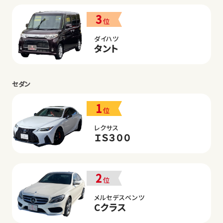
3
位
ダイハツ
タント
セダン
1
位
レクサス
ＩＳ３００
2
位
メルセデスベンツ
Cクラス