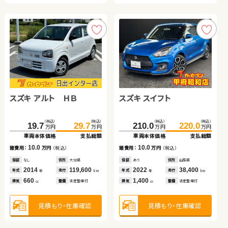
見積もり・在庫確認
見積もり・在庫確認
スズキ アルト ＨＢ
スズキ スイフト
スズキ ジムニーシエラ
ダイハツ ムーヴ キャンバ
トヨタ アクア
日産 セレナ
（税込）
（税込）
（税込）
（税込）
19.7
29.7
210.0
220.0
万円
万円
万円
万円
ス
車両本体価格
支払総額
車両本体価格
支払総額
（税込）
（税込）
（税込）
（税込）
（税込）
（税込）
（税込）
（税込）
10.0
10.0
244.4
109.0
259.9
119.9
125.2
240.0
138.8
253.7
諸費用：
万円
（税込）
諸費用：
万円
（税込）
万円
万円
万円
万円
万円
万円
万円
万円
車両本体価格
車両本体価格
支払総額
支払総額
車両本体価格
車両本体価格
支払総額
支払総額
保証
なし
住所
大分県
保証
あり
住所
山梨県
2014
119,600
2022
38,400
15.5
10.9
13.6
13.7
年式
走行
年式
走行
諸費用：
諸費用：
万円
万円
（税込）
（税込）
諸費用：
諸費用：
万円
万円
（税込）
（税込）
年
km
年
km
660
1,400
排気
整備
法定整備付
排気
整備
法定整備付
cc
cc
保証
保証
あり
あり
住所
住所
岩手県
岩手県
保証
保証
あり
あり
住所
住所
宮城県
埼玉県
2023
2018
32,400
62,100
2019
2021
56,400
39,000
年式
年式
走行
走行
年式
年式
走行
走行
年
年
km
km
年
年
km
km
1,500
660
1,500
1,200
見積もり・在庫確認
見積もり・在庫確認
排気
排気
整備
整備
法定整備付
法定整備付
排気
排気
整備
整備
法定整備付
法定整備付
cc
cc
cc
cc