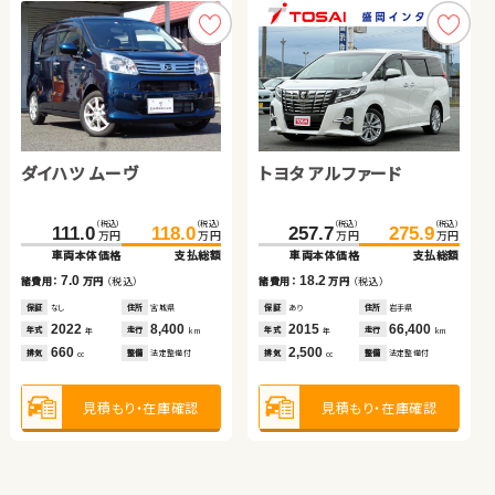
トヨタ ルーミー
ダイハツ ムーヴ
トヨタ アルファード
トヨタ ルーミー
スバル フォレスター
ダイハツ タント
（税込）
（税込）
（税込）
（税込）
（税込）
（税込）
（税込）
（税込）
142.3
152.0
111.0
118.0
257.7
149.0
275.9
160.8
万円
万円
万円
万円
万円
万円
万円
万円
車両本体価格
支払総額
車両本体価格
支払総額
車両本体価格
車両本体価格
支払総額
支払総額
（税込）
（税込）
（税込）
（税込）
9.7
7.0
18.2
11.8
300.0
315.5
161.4
171.8
諸費用：
万円
（税込）
諸費用：
万円
（税込）
諸費用：
諸費用：
万円
万円
（税込）
（税込）
万円
万円
万円
万円
車両本体価格
支払総額
車両本体価格
支払総額
保証
なし
住所
大分県
保証
なし
住所
宮城県
保証
保証
あり
あり
住所
住所
岩手県
岡山県
2020
31,600
2022
8,400
2015
2021
66,400
49,100
15.5
10.4
諸費用：
万円
（税込）
年式
走行
年式
走行
年式
年式
走行
走行
諸費用：
万円
（税込）
年
km
年
km
年
年
km
km
1,000
660
2,500
1,000
排気
整備
法定整備付
排気
整備
法定整備付
排気
排気
整備
整備
法定整備付
法定整備付
cc
cc
cc
cc
保証
あり
住所
埼玉県
保証
あり
住所
北海道
2023
21,400
2021
38,700
年式
走行
年式
走行
年
km
年
km
1,800
660
見積もり・在庫確認
排気
整備
法定整備付
見積もり・在庫確認
見積もり・在庫確認
見積もり・在庫確認
排気
整備
法定整備付
cc
cc
見積もり・在庫確認
見積もり・在庫確認