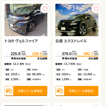
見積もり・在庫確認
見積もり・在庫確認
見積もり・在庫確認
見積もり・在庫確認
トヨタ ヴェルファイア
日産 エクストレイル
トヨタ ノア
スバル フォレスター
スズキ ワゴンＲ スティン
（税込）
（税込）
（税込）
（税込）
225.8
238.0
379.0
390.7
万円
万円
万円
万円
グレー
車両本体価格
支払総額
車両本体価格
支払総額
トヨタ アクア
（税込）
（税込）
（税込）
（税込）
（税込）
（税込）
12.2
11.7
307.7
322.0
242.7
59.0
250.8
69.9
諸費用：
万円
（税込）
諸費用：
万円
（税込）
万円
万円
万円
万円
万円
万円
車両本体価格
支払総額
車両本体価格
車両本体価格
支払総額
支払総額
保証
あり
住所
福島県
保証
あり
住所
北海道
（税込）
（税込）
2015
98,300
2024
13,400
14.3
8.1
10.9
41.8
52.0
年式
走行
年式
走行
諸費用：
万円
（税込）
諸費用：
諸費用：
万円
万円
（税込）
（税込）
年
km
年
km
万円
万円
2,500
1,500
車両本体価格
支払総額
排気
整備
法定整備付
排気
整備
法定整備付
cc
cc
保証
なし
住所
岡山県
保証
保証
なし
あり
住所
住所
岡山県
岩手県
2022
19,400
2019
2013
33,800
50,000
10.2
年式
走行
年式
年式
走行
走行
諸費用：
万円
（税込）
年
km
年
年
km
km
2,000
2,500
660
見積もり・在庫確認
見積もり・在庫確認
排気
整備
法定整備付
排気
排気
整備
整備
法定整備付
法定整備付
cc
cc
cc
保証
なし
住所
長野県
2012
88,900
年式
走行
年
km
1,500
見積もり・在庫確認
見積もり・在庫確認
見積もり・在庫確認
排気
整備
なし
cc