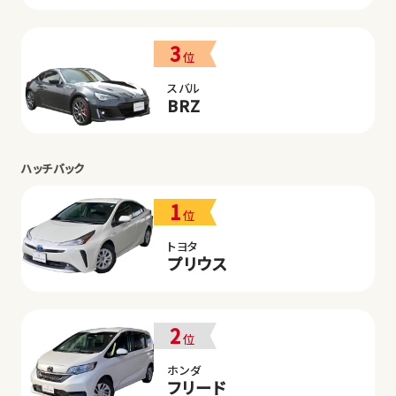
3
位
スバル
BRZ
ハッチバック
1
位
トヨタ
プリウス
2
位
ホンダ
フリード