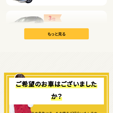
3
位
日産
リーフ
もっと見る
オープン
1
位
ダイハツ
コペン
ご希望のお車はございました
か？
2
位
マツダ