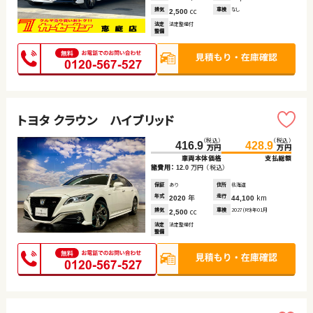
排気
cc
車検
なし
2,500
法定
法定整備付
整備
トヨタ クラウン ハイブリッド
（税込）
（税込）
416.9
428.9
万円
万円
車両本体価格
支払総額
諸費用：
万円
（税込）
12.0
保証
あり
住所
北海道
年式
年
走行
km
2020
44,100
排気
cc
車検
2027(R9)年01月
2,500
法定
法定整備付
整備