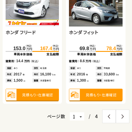
ダイハツ ムーヴ
トヨタ ノア ハイブリッド
ダイハツ ムーヴ キャンバ
ダイハツ タント
ホンダ フリード
ホンダ フィット
（税込）
（税込）
（税込）
（税込）
30.3
34.7
385.0
396.9
万円
万円
万円
万円
ス
車両本体価格
支払総額
車両本体価格
支払総額
（税込）
（税込）
（税込）
（税込）
（税込）
（税込）
（税込）
（税込）
4.4
11.9
150.9
159.8
49.6
54.8
153.0
167.4
69.8
78.4
諸費用：
万円
（税込）
諸費用：
万円
（税込）
万円
万円
万円
万円
万円
万円
万円
万円
車両本体価格
支払総額
車両本体価格
支払総額
車両本体価格
支払総額
車両本体価格
支払総額
保証
なし
住所
岡山県
保証
あり
住所
熊本県
2013
88,000
2022
30,900
8.9
5.2
14.4
8.6
年式
走行
年式
走行
諸費用：
万円
（税込）
諸費用：
万円
（税込）
諸費用：
万円
（税込）
諸費用：
万円
（税込）
年
km
年
km
660
1,800
排気
整備
なし
排気
整備
法定整備付
cc
cc
保証
あり
住所
北海道
保証
あり
住所
青森県
保証
あり
住所
埼玉県
保証
あり
住所
茨城県
2022
38,600
2018
146,000
2017
16,100
2016
33,600
年式
走行
年式
走行
年式
走行
年式
走行
年
km
年
km
年
km
年
km
660
660
1,500
1,300
見積もり・在庫確認
見積もり・在庫確認
排気
整備
法定整備付
排気
整備
法定整備付
排気
整備
法定整備付
排気
整備
法定整備付
cc
cc
cc
cc
見積もり・在庫確認
見積もり・在庫確認
見積もり・在庫確認
見積もり・在庫確認
ページ数
/
4