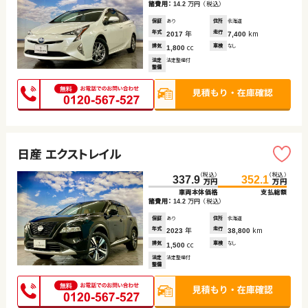
諸費用：
万円
（税込）
14.2
保証
あり
住所
北海道
年式
年
走行
km
2017
7,400
排気
cc
車検
なし
1,800
法定
法定整備付
整備
日産 エクストレイル
（税込）
（税込）
337.9
352.1
万円
万円
車両本体価格
支払総額
諸費用：
万円
（税込）
14.2
保証
あり
住所
北海道
年式
年
走行
km
2023
38,800
排気
cc
車検
なし
1,500
法定
法定整備付
整備