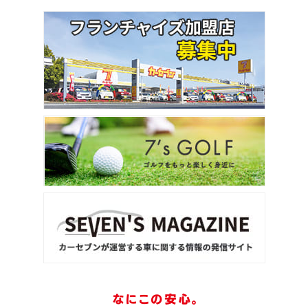
3
位
トヨタ
ヴォクシー
ＳＵＶ・クロカン
1
位
トヨタ
ヤリスクロス
2
位
トヨタ
ハリアー