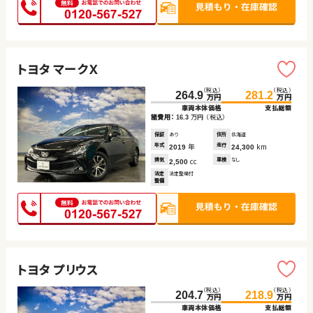
トヨタ マークＸ
（税込）
（税込）
264.9
281.2
万円
万円
車両本体価格
支払総額
諸費用：
万円
（税込）
16.3
保証
あり
住所
北海道
年式
年
走行
km
2019
24,300
排気
cc
車検
なし
2,500
法定
法定整備付
整備
トヨタ プリウス
（税込）
（税込）
204.7
218.9
万円
万円
車両本体価格
支払総額