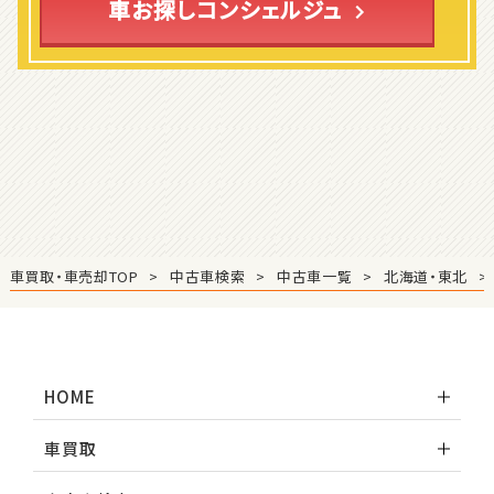
車お探しコンシェルジュ
ホンダ
S660
ステーションワゴン
1
位
スバル
レヴォーグ
車買取・車売却TOP
中古車検索
中古車一覧
北海道・東北
2
位
スバル
HOME
レガシィツーリングワゴン
車買取