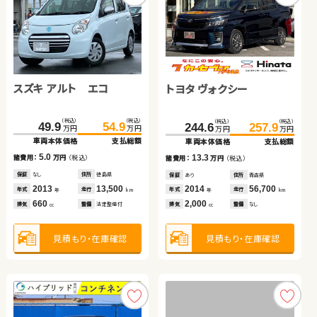
スズキ アルト エコ
ホンダ Ｎ ＢＯＸ
スズキ ジムニー
トヨタ ヴォクシー
日産 セレナ
トヨタ ヴォクシー
（税込）
（税込）
（税込）
（税込）
（税込）
（税込）
（税込）
（税込）
139.8
49.9
150.0
54.9
214.1
229.7
244.6
257.9
万円
万円
万円
万円
万円
万円
万円
万円
車両本体価格
車両本体価格
支払総額
支払総額
車両本体価格
支払総額
車両本体価格
支払総額
（税込）
（税込）
（税込）
（税込）
5.0
10.2
15.6
189.7
198.9
199.0
204.4
13.3
諸費用：
諸費用：
万円
万円
（税込）
（税込）
諸費用：
万円
（税込）
諸費用：
万円
（税込）
万円
万円
万円
万円
車両本体価格
支払総額
車両本体価格
支払総額
保証
保証
なし
あり
住所
住所
徳島県
広島県
保証
あり
住所
茨城県
保証
あり
住所
青森県
2013
2021
13,500
52,200
2026
100
2014
56,700
9.2
5.4
年式
年式
走行
走行
年式
走行
諸費用：
万円
（税込）
諸費用：
万円
（税込）
年式
走行
年
年
km
km
年
km
年
km
660
660
660
2,000
排気
排気
整備
整備
法定整備付
法定整備付
排気
整備
法定整備付
排気
整備
なし
cc
cc
cc
cc
保証
なし
住所
岡山県
保証
あり
住所
北海道
2016
79,000
2014
68,200
年式
走行
年式
走行
年
km
年
km
2,000
2,000
見積もり・在庫確認
見積もり・在庫確認
見積もり・在庫確認
排気
整備
法定整備付
排気
整備
法定整備付
見積もり・在庫確認
cc
cc
見積もり・在庫確認
見積もり・在庫確認