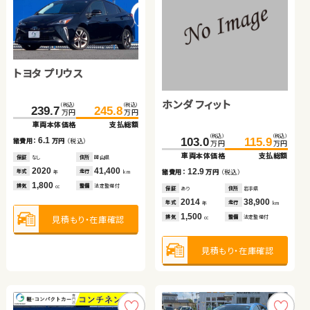
トヨタ ルーミー
トヨタ アルファード ハイ
トヨタ プリウス
ブリッド
日産 エクストレイル
スズキ ワゴンＲ
ホンダ フィット
（税込）
（税込）
（税込）
（税込）
（税込）
（税込）
87.0
96.8
615.0
627.1
239.7
245.8
万円
万円
万円
万円
万円
万円
車両本体価格
支払総額
車両本体価格
支払総額
車両本体価格
支払総額
（税込）
（税込）
（税込）
（税込）
（税込）
（税込）
9.8
12.1
60.0
66.1
45.3
49.7
6.1
103.0
115.9
諸費用：
万円
（税込）
諸費用：
万円
（税込）
諸費用：
万円
（税込）
万円
万円
万円
万円
万円
万円
車両本体価格
支払総額
車両本体価格
支払総額
車両本体価格
支払総額
保証
あり
住所
北海道
保証
あり
住所
北海道
保証
なし
住所
岡山県
2020
97,400
2025
5,800
2020
41,400
6.1
4.4
12.9
年式
走行
年式
走行
諸費用：
万円
（税込）
諸費用：
万円
（税込）
年式
走行
諸費用：
万円
（税込）
年
km
年
km
年
km
1,000
2,500
1,800
排気
整備
法定整備付
排気
整備
法定整備付
排気
整備
法定整備付
cc
cc
cc
保証
なし
住所
静岡県
保証
なし
住所
岡山県
保証
あり
住所
岩手県
2009
62,500
2013
62,500
2014
38,900
年式
走行
年式
走行
年式
走行
年
km
年
km
年
km
2,000
660
1,500
見積もり・在庫確認
見積もり・在庫確認
排気
整備
法定整備付
排気
整備
なし
見積もり・在庫確認
排気
整備
法定整備付
cc
cc
cc
見積もり・在庫確認
見積もり・在庫確認
見積もり・在庫確認