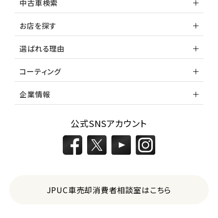
3
中古車検索
位
トヨタ
お店を探す
カローラフィールダー
選ばれる理由
ミニバン・1ＢＯＸ
コーティング
1
位
企業情報
ホンダ
ステップワゴン
公式SNSアカウント
2
位
トヨタ
アルファード
JPUC車売却消費者相談室はこちら