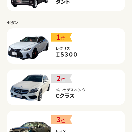
タント
セダン
1
位
レクサス
ＩＳ３００
2
位
メルセデスベンツ
Cクラス
3
位
トヨタ