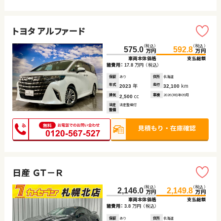
トヨタ アルファード
（税込）
（税込）
575.0
592.8
万円
万円
車両本体価格
支払総額
諸費用：
万円
（税込）
17.8
保証
あり
住所
北海道
年式
年
走行
km
2023
32,100
排気
cc
車検
2026(R8)年09月
2,500
法定
法定整備付
整備
日産 ＧＴ－Ｒ
（税込）
（税込）
2,146.0
2,149.8
万円
万円
車両本体価格
支払総額
諸費用：
万円
（税込）
3.8
保証
あり
住所
北海道