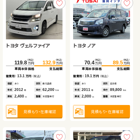
スバル フォレスター ハイ
トヨタ ヴェルファイア
トヨタ ヴェルファイア
トヨタ ノア
トヨタ プリウス アルファ
ブリッド
トヨタ アクア
（税込）
（税込）
（税込）
（税込）
（税込）
（税込）
（税込）
（税込）
（税込）
（税込）
181.4
193.4
332.2
119.8
132.9
344.8
70.4
89.7
100.1
89.5
万円
万円
万円
万円
万円
万円
万円
万円
万円
万円
車両本体価格
支払総額
車両本体価格
車両本体価格
支払総額
支払総額
車両本体価格
車両本体価格
支払総額
支払総額
（税込）
（税込）
12.0
13.1
12.6
19.1
10.4
94.8
105.0
諸費用：
万円
（税込）
諸費用：
諸費用：
万円
万円
（税込）
（税込）
諸費用：
諸費用：
万円
万円
（税込）
（税込）
万円
万円
車両本体価格
支払総額
保証
あり
住所
埼玉県
保証
保証
あり
あり
住所
住所
鹿児島県
秋田県
保証
保証
あり
なし
住所
住所
岩手県
岡山県
2018
56,600
2012
2019
62,200
75,000
2011
2011
89,800
85,500
10.2
年式
走行
年式
年式
走行
走行
年式
年式
走行
走行
諸費用：
万円
（税込）
年
km
年
年
km
km
年
年
km
km
2,000
2,400
2,500
2,000
1,800
排気
整備
法定整備付
排気
排気
整備
整備
法定整備付
法定整備付
排気
排気
整備
整備
法定整備付
法定整備付
cc
cc
cc
cc
cc
保証
あり
住所
広島県
2015
67,600
年式
走行
年
km
1,500
見積もり・在庫確認
見積もり・在庫確認
見積もり・在庫確認
見積もり・在庫確認
見積もり・在庫確認
排気
整備
法定整備付
cc
見積もり・在庫確認