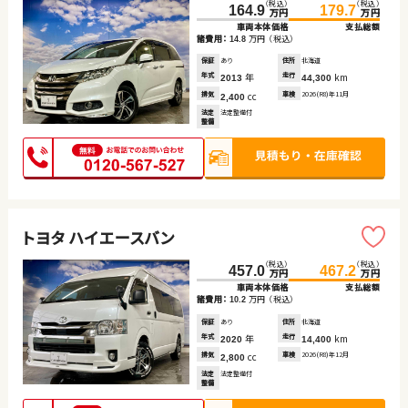
（税込）
（税込）
164.9
179.7
万円
万円
車両本体価格
支払総額
諸費用：
万円
（税込）
14.8
保証
あり
住所
北海道
年式
年
走行
km
2013
44,300
排気
cc
車検
2026(R8)年11月
2,400
法定
法定整備付
整備
トヨタ ハイエースバン
（税込）
（税込）
457.0
467.2
万円
万円
車両本体価格
支払総額
諸費用：
万円
（税込）
10.2
保証
あり
住所
北海道
年式
年
走行
km
2020
14,400
排気
cc
車検
2026(R8)年12月
2,800
法定
法定整備付
整備