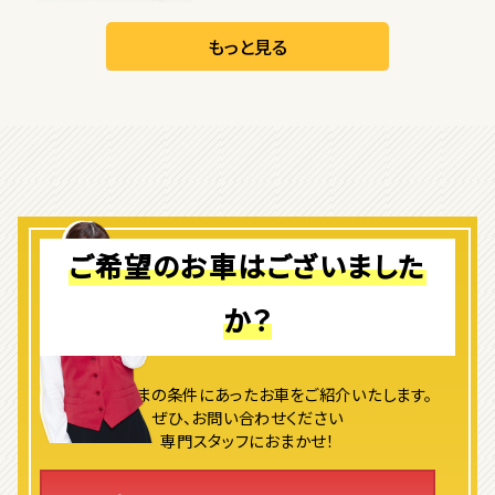
日産
リーフ
もっと見る
オープン
1
位
ダイハツ
コペン
ご希望のお車はございました
か？
2
位
マツダ
ロードスター
よりお客さまの条件にあったお車をご紹介いたします。
ぜひ、お問い合わせください
専門スタッフにおまかせ！
3
位