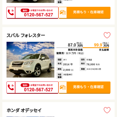
整備
スバル フォレスター
（税込）
（税込）
87.0
99.9
万円
万円
車両本体価格
支払総額
諸費用：
万円
（税込）
12.9
保証
あり
住所
北海道
年式
年
走行
km
2014
78,000
排気
cc
車検
2028(R10)年03月
2,000
法定
法定整備付
整備
ホンダ オデッセイ