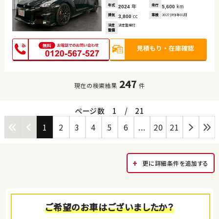
年式
年
走行
km
2024
5,600
排気
cc
車検
2027(R9)年01月
3,800
法定
法定整備付
整備
247
現在の検索結果
件
ページ数
1
/
21
1
2
3
4
5
6
...
20
21
更に詳細条件を追加する
ご希望のお車はございましたか？