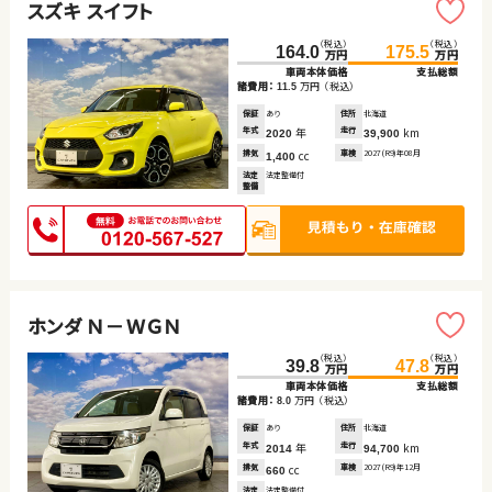
スズキ スイフト
（税込）
（税込）
164.0
175.5
万円
万円
車両本体価格
支払総額
諸費用：
万円
（税込）
11.5
保証
あり
住所
北海道
年式
年
走行
km
2020
39,900
排気
cc
車検
2027(R9)年08月
1,400
法定
法定整備付
整備
ホンダ Ｎ－ＷＧＮ
（税込）
（税込）
39.8
47.8
万円
万円
車両本体価格
支払総額
諸費用：
万円
（税込）
8.0
保証
あり
住所
北海道
年式
年
走行
km
2014
94,700
排気
cc
車検
2027(R9)年12月
660
法定
法定整備付