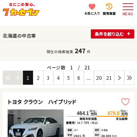
お気に入り
閲覧履歴
MENU
条件を絞り込む
北海道の中古車
247
現在の検索結果
件
ページ数
1
/
21
1
2
3
4
5
6
...
20
21
トヨタ クラウン ハイブリッド
（税込）
（税込）
464.1
478.8
万円
万円
車両本体価格
支払総額
諸費用：
万円
（税込）
14.7
保証
あり
住所
北海道
年式
年
走行
km
2021
38,000