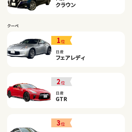
クラウン
クーペ
1
位
日産
フェアレディ
2
位
日産
GTR
3
位