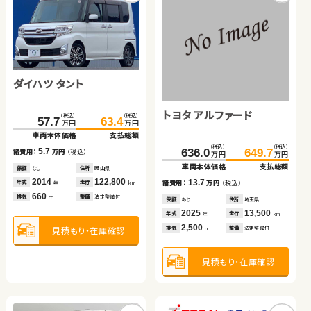
スバル フォレスター
ダイハツ タント
スズキ スイフト
スズキ ワゴンＲ
ホンダ フリード ハイブリ
ッド
スズキ ジムニーシエラ
トヨタ アルファード
日産 セレナ
（税込）
（税込）
（税込）
（税込）
（税込）
（税込）
（税込）
（税込）
（税込）
（税込）
68.4
85.5
57.7
50.3
16.6
63.4
60.8
24.8
171.0
179.9
万円
万円
万円
万円
万円
万円
万円
万円
万円
万円
車両本体価格
支払総額
車両本体価格
車両本体価格
車両本体価格
支払総額
支払総額
支払総額
車両本体価格
支払総額
（税込）
（税込）
（税込）
（税込）
（税込）
（税込）
17.1
5.7
10.5
8.2
8.9
267.2
279.9
636.0
160.0
649.7
171.3
諸費用：
万円
（税込）
諸費用：
諸費用：
諸費用：
万円
万円
万円
（税込）
（税込）
（税込）
諸費用：
万円
（税込）
万円
万円
万円
万円
万円
万円
車両本体価格
支払総額
車両本体価格
車両本体価格
支払総額
支払総額
保証
あり
住所
埼玉県
保証
保証
保証
なし
なし
あり
住所
住所
住所
岡山県
千葉県
青森県
保証
あり
住所
長野県
2012
67,600
2014
2013
2010
122,800
58,600
132,400
2022
38,400
12.7
13.7
11.3
年式
走行
年式
年式
年式
走行
走行
走行
年式
走行
諸費用：
万円
（税込）
諸費用：
諸費用：
万円
万円
（税込）
（税込）
年
km
年
年
年
km
km
km
年
km
2,000
660
1,200
660
1,500
排気
整備
法定整備付
排気
排気
排気
整備
整備
整備
法定整備付
法定整備付
法定整備付
排気
整備
法定整備付
cc
cc
cc
cc
cc
保証
あり
住所
岩手県
保証
保証
あり
あり
住所
住所
埼玉県
佐賀県
2024
24,900
2025
2019
13,500
90,400
年式
走行
年式
年式
走行
走行
年
km
年
年
km
km
1,500
2,500
2,000
見積もり・在庫確認
見積もり・在庫確認
見積もり・在庫確認
見積もり・在庫確認
見積もり・在庫確認
排気
整備
法定整備付
排気
排気
整備
整備
法定整備付
法定整備付
cc
cc
cc
見積もり・在庫確認
見積もり・在庫確認
見積もり・在庫確認