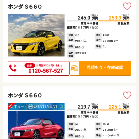
ホンダ Ｓ６６０
（税込）
（税込）
245.0
253.9
万円
万円
車両本体価格
支払総額
諸費用：
万円
（税込）
8.9
保証
あり
住所
北海道
年式
年
走行
km
2019
27,800
排気
cc
車検
なし
660
法定
法定整備付
整備
ホンダ Ｓ６６０
（税込）
（税込）
219.7
225.1
万円
万円
車両本体価格
支払総額
諸費用：
万円
（税込）
5.4
保証
なし
住所
岡山県
年式
年
走行
km
2020
71,300
排気
cc
車検
2027(R9)年07月
660