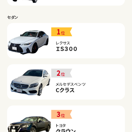
セダン
1
位
レクサス
ＩＳ３００
2
位
メルセデスベンツ
Cクラス
3
位
トヨタ
クラウン