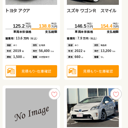
トヨタ アクア
スズキ スイフト
スズキ ワゴンＲ スマイル
ホンダ フィット ハイブリ
ッド
日産 エクストレイル
（税込）
（税込）
（税込）
（税込）
（税込）
（税込）
（税込）
（税込）
125.2
157.7
138.8
166.4
146.5
68.3
154.4
79.5
万円
万円
万円
万円
万円
万円
万円
万円
車両本体価格
車両本体価格
支払総額
支払総額
車両本体価格
車両本体価格
支払総額
支払総額
トヨタ アクア
（税込）
（税込）
13.6
8.7
7.9
11.2
370.1
380.2
諸費用：
諸費用：
万円
万円
（税込）
（税込）
諸費用：
諸費用：
万円
万円
（税込）
（税込）
万円
万円
車両本体価格
支払総額
保証
保証
あり
なし
住所
住所
宮城県
岡山県
保証
保証
あり
あり
住所
住所
福島県
埼玉県
（税込）
（税込）
2019
2018
56,400
37,400
2022
2013
13,200
55,000
10.1
134.9
139.9
年式
年式
走行
走行
年式
年式
走行
走行
諸費用：
万円
（税込）
年
年
km
km
年
年
km
km
万円
万円
1,500
1,400
660
1,500
車両本体価格
支払総額
排気
排気
整備
整備
法定整備付
法定整備付
排気
排気
整備
整備
なし
法定整備付
cc
cc
cc
cc
保証
あり
住所
福島県
2023
27,000
5.0
年式
走行
諸費用：
万円
（税込）
年
km
1,500
見積もり・在庫確認
見積もり・在庫確認
見積もり・在庫確認
見積もり・在庫確認
排気
整備
なし
cc
保証
あり
住所
徳島県
2020
41,100
年式
走行
年
km
1,500
見積もり・在庫確認
排気
整備
法定整備付
cc
見積もり・在庫確認