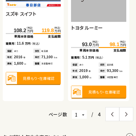
日産 セレナ
スズキ スイフト
ホンダ Ｎ ＢＯＸ
（税込）
（税込）
90.1
103.9
万円
万円
車両本体価格
支払総額
トヨタ アルファード
トヨタ ルーミー
トヨタ ノア
（税込）
（税込）
（税込）
（税込）
13.8
108.2
119.8
36.6
44.8
諸費用：
万円
（税込）
万円
万円
万円
万円
車両本体価格
支払総額
車両本体価格
支払総額
保証
あり
住所
岩手県
（税込）
（税込）
（税込）
（税込）
（税込）
（税込）
2012
57,200
11.6
8.2
462.3
473.5
103.1
93.0
115.2
98.1
年式
走行
諸費用：
万円
（税込）
諸費用：
万円
（税込）
年
km
万円
万円
万円
万円
万円
万円
2,000
車両本体価格
支払総額
車両本体価格
車両本体価格
支払総額
支払総額
排気
整備
法定整備付
cc
保証
あり
住所
埼玉県
保証
あり
住所
青森県
2016
71,100
2013
115,100
11.2
5.1
12.1
年式
走行
年式
走行
諸費用：
万円
（税込）
諸費用：
諸費用：
万円
万円
（税込）
（税込）
年
km
年
km
1,600
660
見積もり・在庫確認
排気
整備
法定整備付
排気
整備
法定整備付
cc
cc
保証
あり
住所
群馬県
保証
保証
あり
あり
住所
住所
岩手県
埼玉県
2021
24,800
2019
2014
93,300
45,200
年式
走行
年式
年式
走行
走行
年
km
年
年
km
km
2,500
1,000
2,000
見積もり・在庫確認
見積もり・在庫確認
排気
整備
なし
排気
排気
整備
整備
法定整備付
法定整備付
cc
cc
cc
見積もり・在庫確認
見積もり・在庫確認
見積もり・在庫確認
ページ数
/
4