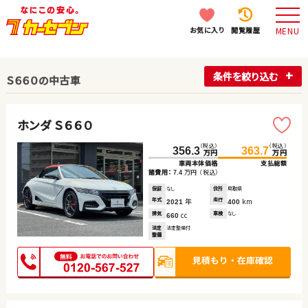
お気に入り
閲覧履歴
MENU
条件を絞り込む
Ｓ６６０の中古車
ホンダ Ｓ６６０
（税込）
（税込）
356.3
363.7
万円
万円
車両本体価格
支払総額
諸費用：
万円
（税込）
7.4
保証
なし
住所
鳥取県
年式
年
走行
km
2021
400
排気
cc
車検
なし
660
法定
法定整備付
整備