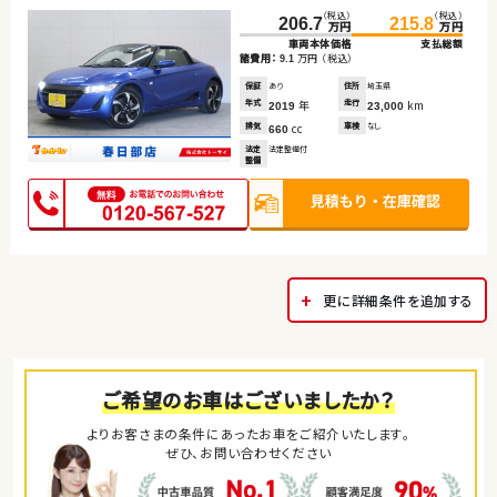
（税込）
（税込）
206.7
215.8
万円
万円
車両本体価格
支払総額
諸費用：
万円
（税込）
9.1
保証
あり
住所
埼玉県
年式
年
走行
km
2019
23,000
排気
cc
車検
なし
660
法定
法定整備付
整備
更に詳細条件を追加する
ご希望のお車はございましたか？
よりお客さまの条件にあったお車をご紹介いたします。
ぜひ、お問い合わせください