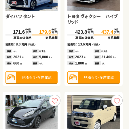
ダイハツ タント
スズキ ジムニー
ホンダ フリード＋ ハイブ
トヨタ ヴォクシー ハイブ
ダイハツ タント
ホンダ Ｎ ＢＯＸ
リッド
リッド
スズキ アルト ＨＢ
トヨタ プリウス
（税込）
（税込）
（税込）
（税込）
（税込）
（税込）
（税込）
（税込）
（税込）
（税込）
（税込）
（税込）
171.6
240.7
248.0
179.6
249.9
262.3
423.8
120.1
41.6
437.4
127.1
49.8
万円
万円
万円
万円
万円
万円
万円
万円
万円
万円
万円
万円
車両本体価格
車両本体価格
車両本体価格
支払総額
支払総額
支払総額
車両本体価格
車両本体価格
車両本体価格
支払総額
支払総額
支払総額
（税込）
（税込）
（税込）
（税込）
8.0
9.2
14.3
13.6
7.0
8.2
46.6
55.9
108.4
119.8
諸費用：
諸費用：
諸費用：
万円
万円
万円
（税込）
（税込）
（税込）
諸費用：
諸費用：
諸費用：
万円
万円
万円
（税込）
（税込）
（税込）
万円
万円
万円
万円
車両本体価格
支払総額
車両本体価格
支払総額
保証
保証
保証
あり
あり
あり
住所
住所
住所
埼玉県
岩手県
埼玉県
保証
保証
保証
あり
あり
あり
住所
住所
住所
群馬県
埼玉県
青森県
2021
2024
2023
5,800
20,500
29,900
2023
2016
2017
31,400
36,100
119,400
9.3
11.4
年式
年式
年式
走行
走行
走行
年式
年式
年式
走行
走行
走行
諸費用：
万円
（税込）
諸費用：
万円
（税込）
年
年
年
km
km
km
年
年
年
km
km
km
660
660
1,500
1,800
660
660
排気
排気
排気
整備
整備
整備
なし
法定整備付
法定整備付
排気
排気
排気
整備
整備
整備
なし
なし
法定整備付
cc
cc
cc
cc
cc
cc
保証
あり
住所
岩手県
保証
あり
住所
埼玉県
2018
67,900
2017
120,200
年式
走行
年式
走行
年
km
年
km
660
1,800
見積もり・在庫確認
見積もり・在庫確認
見積もり・在庫確認
見積もり・在庫確認
見積もり・在庫確認
見積もり・在庫確認
排気
整備
法定整備付
排気
整備
法定整備付
cc
cc
見積もり・在庫確認
見積もり・在庫確認