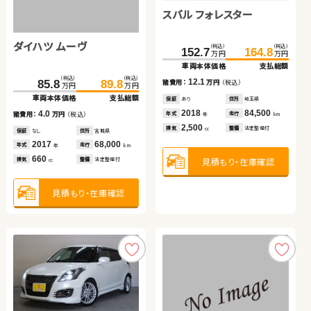
スズキ ジムニー
スバル フォレスター
ホンダ フリード
ダイハツ ムーヴ
（税込）
（税込）
（税込）
（税込）
（税込）
（税込）
302.8
319.5
152.7
116.1
164.8
125.6
万円
万円
万円
万円
万円
万円
車両本体価格
支払総額
車両本体価格
車両本体価格
支払総額
支払総額
トヨタ アルファード ハイ
スズキ ワゴンＲ
（税込）
（税込）
16.7
12.1
9.5
85.8
89.8
諸費用：
万円
（税込）
諸費用：
諸費用：
万円
万円
（税込）
（税込）
万円
万円
ブリッド
車両本体価格
支払総額
保証
あり
住所
群馬県
保証
保証
あり
あり
住所
住所
埼玉県
神奈川県
（税込）
（税込）
（税込）
（税込）
2023
12,500
2018
2015
84,500
11,700
4.0
395.1
409.9
51.6
60.0
年式
走行
年式
年式
走行
走行
諸費用：
万円
（税込）
年
km
年
年
km
km
万円
万円
万円
万円
660
2,500
1,500
車両本体価格
支払総額
車両本体価格
支払総額
排気
整備
なし
排気
排気
整備
整備
法定整備付
なし
cc
cc
cc
保証
なし
住所
宮城県
2017
68,000
14.8
8.4
年式
走行
諸費用：
万円
（税込）
諸費用：
万円
（税込）
年
km
660
見積もり・在庫確認
見積もり・在庫確認
見積もり・在庫確認
排気
整備
法定整備付
cc
保証
あり
住所
岩手県
保証
あり
住所
福島県
2022
51,200
2010
54,400
年式
走行
年式
走行
年
km
年
km
2,500
660
見積もり・在庫確認
排気
整備
法定整備付
排気
整備
なし
cc
cc
見積もり・在庫確認
見積もり・在庫確認