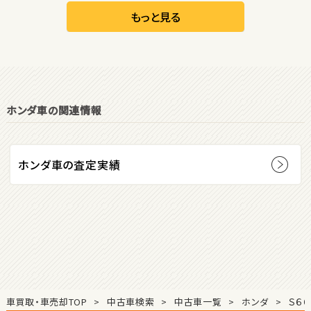
リーフ
もっと見る
オープン
1
位
ホンダ車の関連情報
ダイハツ
コペン
ホンダ車の査定実績
2
位
マツダ
ロードスター
3
位
車買取・車売却TOP
中古車検索
中古車一覧
ホンダ
Ｓ６６