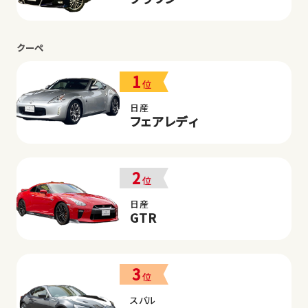
クーペ
1
位
日産
フェアレディ
2
位
日産
GTR
3
位
スバル