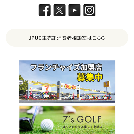
トヨタ
カローラフィールダー
ミニバン・1ＢＯＸ
JPUC車売却消費者相談室はこちら
1
位
ホンダ
ステップワゴン
2
位
トヨタ
アルファード
3
位