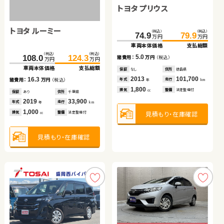
スズキ アルト エコ
トヨタ プリウス
トヨタ ヴォクシー
トヨタ ルーミー
（税込）
（税込）
（税込）
（税込）
（税込）
（税込）
51.6
59.7
175.8
74.9
182.5
79.9
万円
万円
万円
万円
万円
万円
車両本体価格
支払総額
車両本体価格
車両本体価格
支払総額
支払総額
トヨタ ヴェルファイア ハ
（税込）
（税込）
8.1
5.0
6.7
108.0
124.3
諸費用：
万円
（税込）
諸費用：
諸費用：
万円
万円
（税込）
（税込）
万円
万円
イブリッド
車両本体価格
支払総額
保証
あり
住所
埼玉県
保証
保証
なし
あり
住所
住所
徳島県
福島県
トヨタ ヴェルファイア
（税込）
（税込）
2013
45,500
2013
2016
101,700
55,200
16.3
445.0
459.4
年式
走行
年式
年式
走行
走行
諸費用：
万円
（税込）
年
km
年
年
km
km
万円
万円
660
1,800
2,000
車両本体価格
支払総額
排気
整備
なし
排気
排気
整備
整備
法定整備付
法定整備付
cc
cc
cc
保証
あり
住所
千葉県
（税込）
（税込）
2019
33,900
14.4
179.8
197.8
年式
走行
諸費用：
万円
（税込）
年
km
万円
万円
1,000
車両本体価格
支払総額
見積もり・在庫確認
見積もり・在庫確認
見積もり・在庫確認
排気
整備
法定整備付
cc
保証
あり
住所
岩手県
2020
85,600
18.0
年式
走行
諸費用：
万円
（税込）
年
km
2,500
見積もり・在庫確認
排気
整備
法定整備付
cc
保証
あり
住所
神奈川県
2019
134,800
年式
走行
年
km
2,500
見積もり・在庫確認
排気
整備
法定整備付
cc
見積もり・在庫確認
日産 エクストレイル