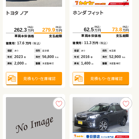
ホンダ フィット
トヨタ ノア
スバル フォレスター
（税込）
（税込）
75.3
93.9
万円
万円
車両本体価格
支払総額
（税込）
（税込）
（税込）
（税込）
（税込）
（税込）
18.6
62.5
73.8
262.3
91.5
279.9
100.0
諸費用：
万円
（税込）
万円
万円
万円
万円
万円
万円
車両本体価格
支払総額
車両本体価格
車両本体価格
支払総額
支払総額
保証
あり
住所
岩手県
日産 セレナ
ダイハツ ムーヴ
2013
65,600
11.3
17.6
8.5
諸費用：
万円
（税込）
年式
走行
諸費用：
諸費用：
万円
万円
（税込）
（税込）
年
km
2,000
排気
整備
法定整備付
cc
保証
あり
住所
埼玉県
保証
保証
あり
なし
住所
住所
岩手県
長野県
（税込）
（税込）
（税込）
（税込）
2016
52,900
2023
2013
56,800
76,000
280.1
289.4
107.7
112.2
年式
走行
年式
年式
走行
走行
年
km
年
年
km
km
万円
万円
万円
万円
1,400
2,000
2,000
車両本体価格
支払総額
車両本体価格
支払総額
見積もり・在庫確認
排気
整備
法定整備付
排気
排気
整備
整備
法定整備付
法定整備付
cc
cc
cc
9.3
4.5
諸費用：
万円
（税込）
諸費用：
万円
（税込）
見積もり・在庫確認
見積もり・在庫確認
見積もり・在庫確認
保証
あり
住所
埼玉県
保証
なし
住所
岡山県
2022
38,300
2023
7,800
年式
走行
年式
走行
年
km
年
km
1,200
660
排気
整備
なし
排気
整備
法定整備付
cc
cc
見積もり・在庫確認
見積もり・在庫確認