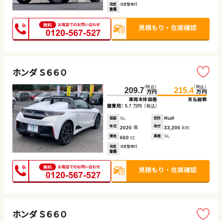
法定
法定整備付
整備
ホンダ Ｓ６６０
（税込）
（税込）
209.7
215.4
万円
万円
車両本体価格
支払総額
諸費用：
万円
（税込）
5.7
保証
なし
住所
岡山県
年式
年
走行
km
2020
33,200
排気
cc
車検
なし
660
法定
法定整備付
整備
ホンダ Ｓ６６０