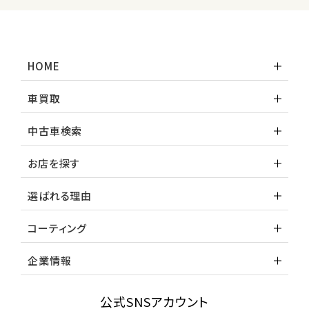
ホンダ
S660
HOME
ステーションワゴン
車買取
1
位
中古車検索
スバル
レヴォーグ
お店を探す
選ばれる理由
2
位
コーティング
スバル
レガシィツーリングワゴン
企業情報
3
公式SNSアカウント
位