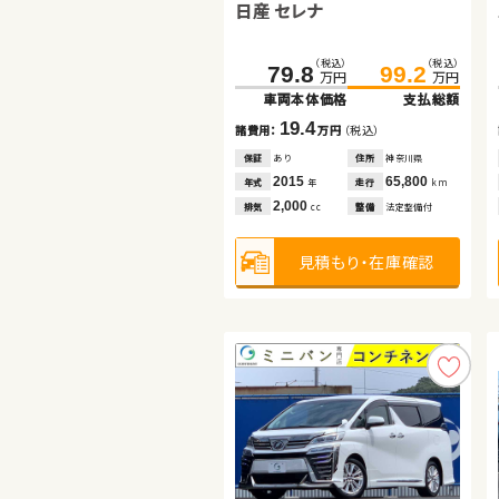
日産 セレナ
トヨタ ヴォクシー
スズキ ワゴンＲ スマイル
（税込）
（税込）
（税込）
（税込）
（税込）
（税込）
357.2
119.7
79.8
371.1
125.2
99.2
万円
万円
万円
万円
万円
万円
車両本体価格
車両本体価格
車両本体価格
支払総額
支払総額
支払総額
19.4
13.9
5.5
諸費用：
諸費用：
諸費用：
万円
万円
万円
（税込）
（税込）
（税込）
保証
保証
保証
あり
なし
なし
住所
住所
住所
神奈川県
群馬県
岡山県
2015
2023
2022
65,800
12,400
53,800
年式
年式
年式
走行
走行
走行
年
年
年
km
km
km
2,000
2,000
660
排気
排気
排気
整備
整備
整備
法定整備付
なし
法定整備付
cc
cc
cc
見積もり・在庫確認
見積もり・在庫確認
見積もり・在庫確認