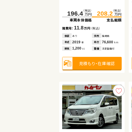
（税込）
（税込）
（税込）
（税込）
（税込）
（税込）
196.4
381.6
136.0
208.2
395.2
153.8
万円
万円
万円
万円
万円
万円
車両本体価格
車両本体価格
車両本体価格
支払総額
支払総額
支払総額
11.8
13.6
17.8
諸費用：
諸費用：
諸費用：
万円
万円
万円
（税込）
（税込）
（税込）
保証
保証
保証
あり
あり
なし
住所
住所
住所
福岡県
福島県
福島県
2019
2024
2021
76,600
14,700
20,800
年式
年式
年式
走行
走行
走行
年
年
年
km
km
km
1,200
1,800
1,000
排気
排気
排気
整備
整備
整備
法定整備付
なし
法定整備付
cc
cc
cc
見積もり・在庫確認
見積もり・在庫確認
見積もり・在庫確認