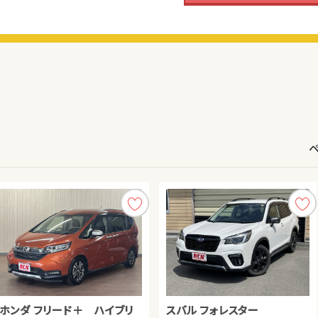
ダイハツ タント
ホンダ フリード＋ ハイブリ
スズキ アルト ＨＢ
トヨタ ヴォクシー
スバル フォレスター
トヨタ アルファード
ホンダ Ｎ ＢＯＸ
ダイハツ タント