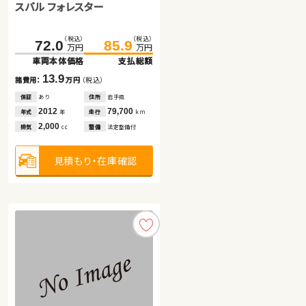
スバル フォレスター
ホンダ Ｎ ＢＯＸ
トヨタ アクア
（税込）
（税込）
（税込）
（税込）
（税込）
（税込）
72.0
36.6
39.7
85.9
44.8
45.4
万円
万円
万円
万円
万円
万円
車両本体価格
車両本体価格
車両本体価格
支払総額
支払総額
支払総額
13.9
8.2
5.7
諸費用：
諸費用：
諸費用：
万円
万円
万円
（税込）
（税込）
（税込）
保証
保証
保証
あり
あり
なし
住所
住所
住所
岩手県
青森県
岡山県
2012
2015
2013
79,700
173,700
109,900
年式
年式
年式
走行
走行
走行
年
年
年
km
km
km
2,000
660
1,500
排気
排気
排気
整備
整備
整備
法定整備付
法定整備付
法定整備付
cc
cc
cc
見積もり・在庫確認
見積もり・在庫確認
見積もり・在庫確認