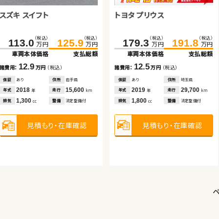
トヨタ プリウス
ホンダ フィット ハイブリッド
トヨタ プリウス
トヨタ アクア
ダイハツ ムーヴ
スズキ スイフト
（税込）
（税込）
（税込）
（税込）
（税込）
（税込）
（税込）
（税込）
（税込）
（税込）
（税込）
（税込）
179.3
191.8
74.7
76.1
89.9
89.0
140.0
21.6
145.0
29.8
113.0
125.9
万円
万円
万円
万円
万円
万円
万円
万円
万円
万円
万円
万円
車両本体価格
支払総額
車両本体価格
車両本体価格
支払総額
支払総額
車両本体価格
車両本体価格
支払総額
支払総額
車両本体価格
支払総額
12.5
15.2
12.9
5.0
8.2
12.9
諸費用：
万円
（税込）
諸費用：
諸費用：
万円
万円
（税込）
（税込）
諸費用：
諸費用：
万円
万円
（税込）
（税込）
諸費用：
万円
（税込）
保証
あり
住所
埼玉県
保証
保証
あり
なし
住所
住所
岩手県
大分県
保証
保証
なし
あり
住所
住所
京都府
青森県
保証
あり
住所
岩手県
2019
29,700
2014
2015
62,600
88,900
2018
2009
26,900
55,100
2018
15,600
年式
走行
年式
年式
走行
走行
年式
年式
走行
走行
年式
走行
年
km
年
年
km
km
年
年
km
km
年
km
1,800
1,500
1,800
1,500
660
1,300
排気
整備
法定整備付
排気
排気
整備
整備
法定整備付
法定整備付
排気
排気
整備
整備
法定整備付
法定整備付
排気
整備
法定整備付
cc
cc
cc
cc
cc
cc
見積もり・在庫確認
見積もり・在庫確認
見積もり・在庫確認
見積もり・在庫確認
見積もり・在庫確認
見積もり・在庫確認