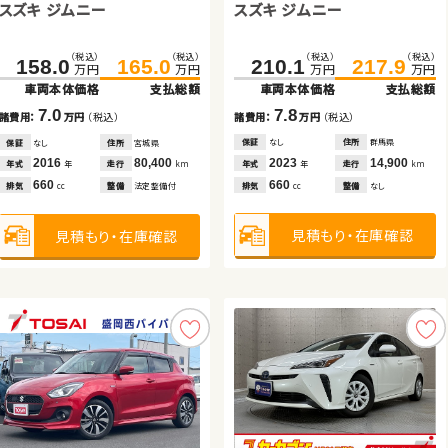
日産 エクストレイル
トヨタ アルファード
スズキ ジムニー
スズキ ワゴンＲ
スズキ アルト ＨＢ
スズキ ジムニー
（税込）
（税込）
（税込）
（税込）
（税込）
（税込）
（税込）
（税込）
（税込）
（税込）
（税込）
（税込）
161.5
378.0
169.7
394.5
210.1
31.6
58.7
217.9
39.8
67.7
158.0
165.0
万円
万円
万円
万円
万円
万円
万円
万円
万円
万円
万円
万円
車両本体価格
車両本体価格
支払総額
支払総額
車両本体価格
車両本体価格
車両本体価格
支払総額
支払総額
支払総額
車両本体価格
支払総額
8.2
16.5
7.8
8.2
9.0
7.0
諸費用：
諸費用：
万円
万円
（税込）
（税込）
諸費用：
諸費用：
諸費用：
万円
万円
万円
（税込）
（税込）
（税込）
諸費用：
万円
（税込）
保証
保証
なし
あり
住所
住所
岡山県
千葉県
保証
保証
保証
なし
あり
あり
住所
住所
住所
群馬県
青森県
埼玉県
保証
なし
住所
宮城県
2018
2021
69,700
67,500
2023
2015
2021
14,900
100,200
24,100
2016
80,400
年式
年式
走行
走行
年式
年式
年式
走行
走行
走行
年式
走行
年
年
km
km
年
年
年
km
km
km
年
km
2,000
2,500
660
660
660
660
排気
排気
整備
整備
なし
法定整備付
排気
排気
排気
整備
整備
整備
なし
法定整備付
法定整備付
排気
整備
法定整備付
cc
cc
cc
cc
cc
cc
見積もり・在庫確認
見積もり・在庫確認
見積もり・在庫確認
見積もり・在庫確認
見積もり・在庫確認
見積もり・在庫確認