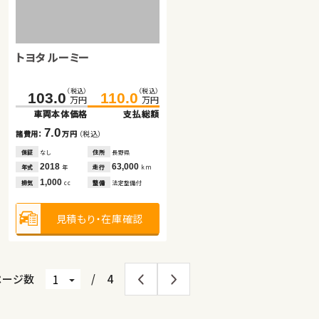
ホンダ フィット ハイブリッド
ホンダ フリード＋
トヨタ ルーミー
（税込）
（税込）
（税込）
（税込）
237.3
38.0
248.8
46.1
万円
万円
万円
万円
車両本体価格
車両本体価格
支払総額
支払総額
（税込）
（税込）
103.0
110.0
8.1
11.5
諸費用：
諸費用：
万円
万円
（税込）
（税込）
万円
万円
車両本体価格
支払総額
保証
保証
あり
あり
住所
住所
岐阜県
秋田県
2012
2022
95,400
29,000
7.0
年式
年式
走行
走行
年
年
km
km
諸費用：
万円
（税込）
1,300
1,500
排気
排気
整備
整備
法定整備付
法定整備付
cc
cc
保証
なし
住所
長野県
2018
63,000
年式
走行
年
km
見積もり・在庫確認
見積もり・在庫確認
1,000
排気
整備
法定整備付
cc
見積もり・在庫確認
ページ数
/
4