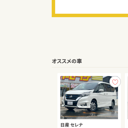
オススメの車
日産 セレナ
トヨタ ノア ハイブリッド
トヨタ ルーミー