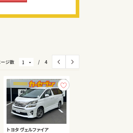
ページ数
/
4
トヨタ ヴェルファイア
日産 エクストレイル
スズキ スイフト