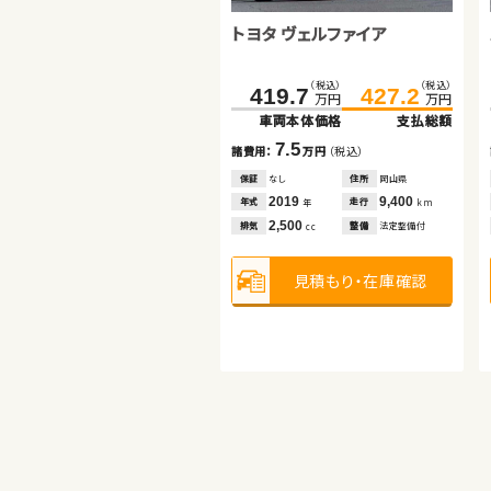
トヨタ ノア
ダイハツ ムーヴ キャンバス
トヨタ ヴェルファイア
（税込）
（税込）
（税込）
（税込）
（税込）
（税込）
262.3
80.5
279.9
89.7
419.7
427.2
万円
万円
万円
万円
万円
万円
車両本体価格
車両本体価格
支払総額
支払総額
車両本体価格
支払総額
17.6
9.2
7.5
諸費用：
諸費用：
万円
万円
（税込）
（税込）
諸費用：
万円
（税込）
保証
保証
あり
あり
住所
住所
岩手県
埼玉県
保証
なし
住所
岡山県
2023
2017
56,800
66,400
2019
9,400
年式
年式
走行
走行
年式
走行
年
年
km
km
年
km
2,000
660
2,500
排気
排気
整備
整備
法定整備付
法定整備付
排気
整備
法定整備付
cc
cc
cc
見積もり・在庫確認
見積もり・在庫確認
見積もり・在庫確認