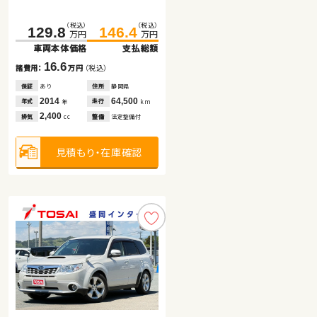
（税込）
（税込）
（税込）
（税込）
（税込）
（税込）
129.8
179.7
157.0
146.4
188.6
163.5
万円
万円
万円
万円
万円
万円
車両本体価格
車両本体価格
車両本体価格
支払総額
支払総額
支払総額
16.6
8.9
6.5
諸費用：
諸費用：
諸費用：
万円
万円
万円
（税込）
（税込）
（税込）
保証
保証
保証
あり
なし
あり
住所
住所
住所
静岡県
岡山県
福島県
2014
2018
2024
64,500
34,900
41,700
年式
年式
年式
走行
走行
走行
年
年
年
km
km
km
2,400
2,000
1,200
排気
排気
排気
整備
整備
整備
法定整備付
法定整備付
法定整備付
cc
cc
cc
見積もり・在庫確認
見積もり・在庫確認
見積もり・在庫確認