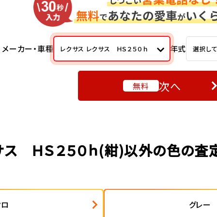
メーカー・車種
年式
レクサス レクサス ＨＳ２５０ｈ
選択し
次へ
無料
サス ＨＳ２５０ｈ(紺)以外の色の査
クロ
グレー