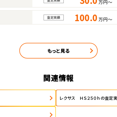
30.0
査定実績
万円～
100.0
査定実績
万円～
もっと見る
関連情報
レクサス ＨＳ２５０ｈの査定