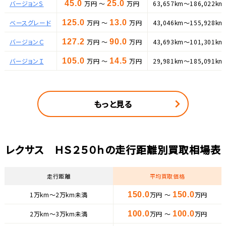
バージョンＳ
45.0
万円 ～
25.0
万円
63,657km～186,022km
ベースグレード
125.0
万円 ～
13.0
万円
43,046km～155,928km
バージョンＣ
127.2
万円 ～
90.0
万円
43,693km～101,301km
バージョンＩ
105.0
万円 ～
14.5
万円
29,981km～185,091km
もっと見る
レクサス ＨＳ２５０ｈの走行距離別買取相場表
走行距離
平均買取価格
1万km〜2万km未満
150.0
万円 ～
150.0
万円
2万km〜3万km未満
100.0
万円 ～
100.0
万円