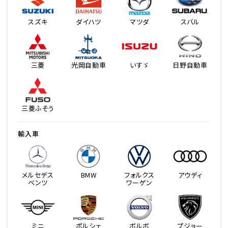
スズキ
ダイハツ
マツダ
スバル
三菱
光岡自動車
いすゞ
日野自動車
三菱ふそう
輸入車
メルセデス
BMW
フォルクス
アウディ
ベンツ
ワーゲン
ミニ
ポルシェ
ボルボ
プジョー