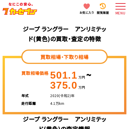
お気に入り
閲覧履歴
MENU
ジープ ラングラー アンリミテッ
ド(黄色)の買取・査定の特徴
買取相場・下取り相場
~
501.1
買取相場価格
万円
375.0
万円
年式
2020(令和2)年
走行距離
4.1万km
ジープ ラングラー アンリミテッ
ド(黄色)の査定情報