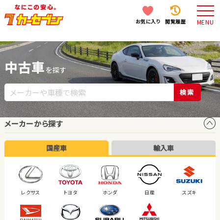
お気に入り
閲覧履歴
MENU
中古車
を探す
検索
メーカーから探す
国産車
輸入車
レクサス
トヨタ
ホンダ
日産
スズキ