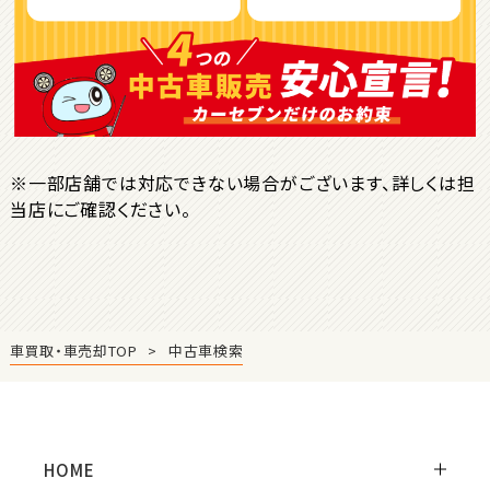
ＳＵＶ・クロカン
1
位
トヨタ
ヤリスクロス
※一部店舗では対応できない場合がございます、詳しくは担
当店にご確認ください。
2
位
トヨタ
ハリアー
車買取・車売却TOP
中古車検索
3
位
トヨタ
ランドクルーザー
HOME