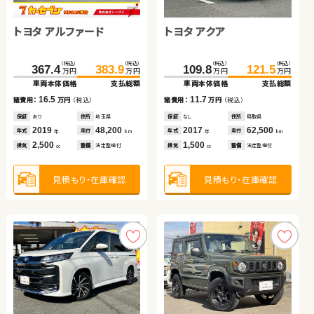
トヨタ アルファード
スズキ アルト ＨＢ
日産 エクストレイル
ホンダ フィット
トヨタ アクア
ダイハツ タント
スズキ スイフト
日産 セレナ
（税込）
（税込）
（税込）
（税込）
（税込）
（税込）
（税込）
（税込）
（税込）
（税込）
（税込）
（税込）
（税込）
（税込）
（税込）
（税込）
367.4
383.9
48.6
75.3
34.8
57.7
93.9
50.9
109.8
164.0
286.0
42.7
121.5
175.5
297.7
47.5
万円
万円
万円
万円
万円
万円
万円
万円
万円
万円
万円
万円
万円
万円
万円
万円
車両本体価格
支払総額
車両本体価格
車両本体価格
車両本体価格
支払総額
支払総額
支払総額
車両本体価格
車両本体価格
車両本体価格
車両本体価格
支払総額
支払総額
支払総額
支払総額
16.5
9.1
18.6
16.1
11.7
4.8
11.5
11.7
諸費用：
万円
（税込）
諸費用：
諸費用：
諸費用：
万円
万円
万円
（税込）
（税込）
（税込）
諸費用：
諸費用：
諸費用：
諸費用：
万円
万円
万円
万円
（税込）
（税込）
（税込）
（税込）
保証
あり
住所
埼玉県
保証
保証
保証
あり
あり
あり
住所
住所
住所
埼玉県
岩手県
千葉県
保証
保証
保証
保証
なし
なし
あり
なし
住所
住所
住所
住所
鳥取県
岡山県
北海道
岡山県
2019
48,200
2020
2013
2013
21,400
65,600
80,500
2017
2013
2020
2023
62,500
68,200
39,900
25,900
年式
走行
年式
年式
年式
走行
走行
走行
年式
年式
年式
年式
走行
走行
走行
走行
年
km
年
年
年
km
km
km
年
年
年
年
km
km
km
km
2,500
660
2,000
1,300
1,500
660
1,400
2,000
排気
整備
法定整備付
排気
排気
排気
整備
整備
整備
法定整備付
法定整備付
法定整備付
排気
排気
排気
排気
整備
整備
整備
整備
法定整備付
法定整備付
法定整備付
法定整備付
cc
cc
cc
cc
cc
cc
cc
cc
見積もり・在庫確認
見積もり・在庫確認
見積もり・在庫確認
見積もり・在庫確認
見積もり・在庫確認
見積もり・在庫確認
見積もり・在庫確認
見積もり・在庫確認