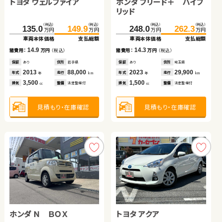
トヨタ ヴェルファイア
ホンダ フリード＋ ハイブ
スズキ ワゴンＲ
ダイハツ ムーヴ キャンバ
リッド
ス
トヨタ ヴォクシー
トヨタ ヴェルファイア
（税込）
（税込）
（税込）
（税込）
（税込）
（税込）
（税込）
（税込）
135.0
149.9
248.0
45.3
262.3
49.7
95.3
100.0
万円
万円
万円
万円
万円
万円
万円
万円
車両本体価格
支払総額
車両本体価格
車両本体価格
支払総額
支払総額
車両本体価格
支払総額
（税込）
（税込）
（税込）
（税込）
14.9
14.3
4.4
212.2
225.9
119.8
132.9
4.7
諸費用：
万円
（税込）
諸費用：
諸費用：
万円
万円
（税込）
（税込）
諸費用：
万円
（税込）
万円
万円
万円
万円
車両本体価格
支払総額
車両本体価格
支払総額
保証
あり
住所
岩手県
保証
保証
あり
なし
住所
住所
埼玉県
岡山県
保証
なし
住所
岡山県
2013
88,000
2023
2013
29,900
62,500
2017
64,900
13.7
13.1
年式
走行
年式
年式
走行
走行
諸費用：
万円
（税込）
諸費用：
万円
（税込）
年式
走行
年
km
年
年
km
km
年
km
3,500
1,500
660
660
排気
整備
法定整備付
排気
排気
整備
整備
法定整備付
なし
排気
整備
なし
cc
cc
cc
cc
保証
あり
住所
岩手県
保証
あり
住所
鹿児島県
2018
89,600
2012
62,200
年式
走行
年式
走行
年
km
年
km
2,000
2,400
見積もり・在庫確認
見積もり・在庫確認
見積もり・在庫確認
排気
整備
法定整備付
排気
整備
法定整備付
見積もり・在庫確認
cc
cc
見積もり・在庫確認
見積もり・在庫確認
ホンダ Ｎ ＢＯＸ
トヨタ アクア
ダイハツ タント