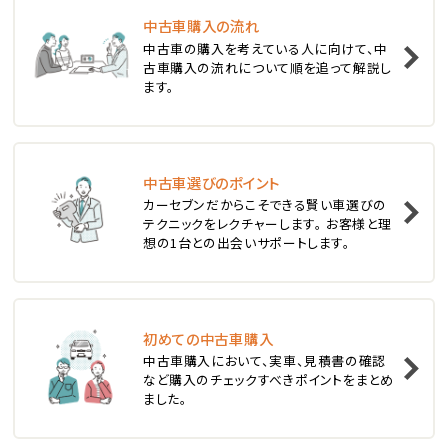
中古車購入の流れ
1
中古車の購入を考えている人に向けて、中
位
古車購入の流れについて順を追って解説し
ます。
スバル
レヴォーグ
中古車選びのポイント
2
位
カーセブンだからこそできる賢い車選びの
テクニックをレクチャーします。 お客様と理
スバル
想の1台との出会いサポートします。
レガシィツーリングワゴン
3
位
初めての中古車購入
中古車購入において、実車、見積書の確認
トヨタ
など購入のチェックすべきポイントをまとめ
カローラフィールダー
ました。