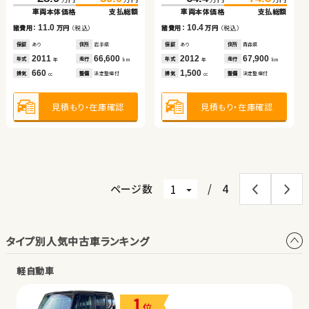
ブリッド
車両本体価格
支払総額
車両本体価格
支払総額
（税込）
（税込）
（税込）
（税込）
（税込）
（税込）
（税込）
（税込）
11.0
10.4
96.0
113.0
749.7
757.4
諸費用：
万円
（税込）
諸費用：
万円
（税込）
49.4
63.6
305.3
309.8
万円
万円
万円
万円
万円
万円
万円
万円
車両本体価格
支払総額
車両本体価格
支払総額
車両本体価格
支払総額
車両本体価格
支払総額
保証
あり
住所
岩手県
保証
あり
住所
青森県
2011
66,600
2012
67,900
17.0
7.7
14.2
4.5
年式
走行
年式
走行
諸費用：
万円
（税込）
諸費用：
万円
（税込）
諸費用：
万円
（税込）
諸費用：
万円
（税込）
年
km
年
km
660
1,500
排気
整備
法定整備付
排気
整備
法定整備付
cc
cc
保証
あり
住所
埼玉県
保証
なし
住所
岡山県
保証
あり
住所
埼玉県
保証
あり
住所
北海道
2013
69,000
2023
8,300
2011
70,100
2021
34,800
年式
走行
年式
走行
年式
走行
年式
走行
年
km
年
km
年
km
年
km
2,000
2,500
1,800
2,000
見積もり・在庫確認
見積もり・在庫確認
排気
整備
法定整備付
排気
整備
法定整備付
排気
整備
法定整備付
排気
整備
法定整備付
cc
cc
cc
cc
見積もり・在庫確認
見積もり・在庫確認
見積もり・在庫確認
見積もり・在庫確認
ページ数
/
4
タイプ別人気中古車ランキング
軽自動車
1
位