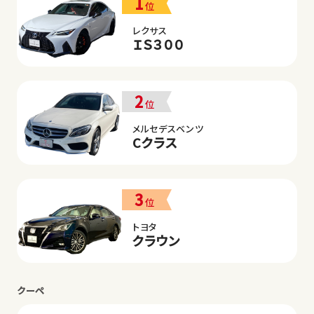
1
位
レクサス
ＩＳ３００
2
位
メルセデスベンツ
Cクラス
3
位
トヨタ
クラウン
クーペ