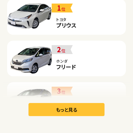
1
位
トヨタ
プリウス
2
位
ホンダ
フリード
3
位
日産
リーフ
もっと見る
オープン