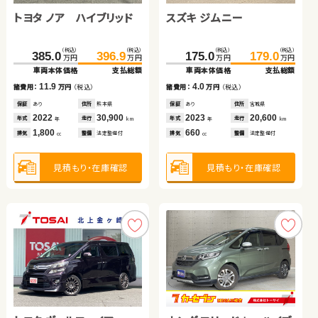
トヨタ ノア ハイブリッド
トヨタ ルーミー
スズキ ジムニー
トヨタ ルーミー
日産 エクストレイル
ホンダ フリード ハイブリ
（税込）
（税込）
（税込）
（税込）
（税込）
（税込）
（税込）
（税込）
（税込）
（税込）
385.0
149.0
396.9
160.8
175.0
153.0
179.7
179.0
164.0
188.6
万円
万円
万円
万円
万円
万円
万円
万円
万円
万円
ッド
車両本体価格
車両本体価格
支払総額
支払総額
車両本体価格
車両本体価格
車両本体価格
支払総額
支払総額
支払総額
（税込）
（税込）
11.9
11.8
4.0
11.0
8.9
219.0
229.8
諸費用：
諸費用：
万円
万円
（税込）
（税込）
諸費用：
諸費用：
諸費用：
万円
万円
万円
（税込）
（税込）
（税込）
万円
万円
車両本体価格
支払総額
保証
保証
あり
あり
住所
住所
熊本県
岡山県
保証
保証
保証
あり
あり
なし
住所
住所
住所
宮城県
山梨県
岡山県
2022
2021
30,900
49,100
2023
2022
2018
20,600
17,300
34,900
10.8
年式
年式
走行
走行
年式
年式
年式
走行
走行
走行
諸費用：
万円
（税込）
年
年
km
km
年
年
年
km
km
km
1,800
1,000
660
1,000
2,000
排気
排気
整備
整備
法定整備付
法定整備付
排気
排気
排気
整備
整備
整備
法定整備付
法定整備付
法定整備付
cc
cc
cc
cc
cc
保証
なし
住所
愛知県
2018
24,400
年式
走行
年
km
1,500
見積もり・在庫確認
見積もり・在庫確認
見積もり・在庫確認
見積もり・在庫確認
見積もり・在庫確認
排気
整備
なし
cc
見積もり・在庫確認