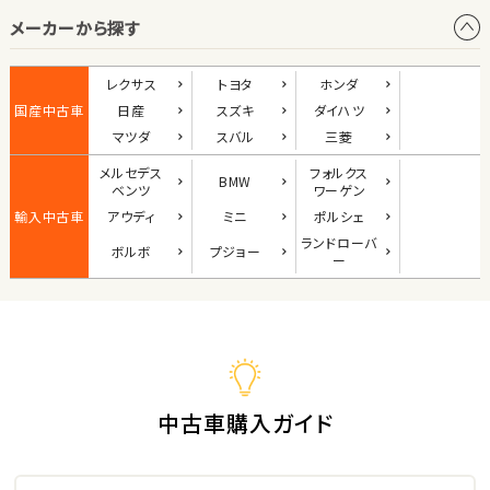
メーカーから探す
1
位
ダイハツ
レクサス
トヨタ
ホンダ
コペン
国産中古車
日産
スズキ
ダイハツ
マツダ
スバル
三菱
メルセデス
フォルクス
BMW
2
ベンツ
ワーゲン
位
輸入中古車
アウディ
ミニ
ポルシェ
マツダ
ランド
ローバ
ボルボ
プジョー
ロードスター
ー
3
位
ホンダ
S660
中古車購入ガイド
ステーションワゴン