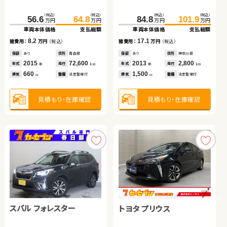
日産 セレナ
スズキ スイフト
ホンダ Ｎ ＢＯＸ
（税込）
（税込）
（税込）
（税込）
（税込）
（税込）
56.6
64.8
84.8
101.9
99.7
103.8
万円
万円
万円
万円
万円
万円
車両本体価格
支払総額
車両本体価格
支払総額
車両本体価格
支払総額
（税込）
（税込）
（税込）
（税込）
（税込）
（税込）
8.2
17.1
223.6
235.9
91.0
103.9
4.1
諸費用：
万円
（税込）
諸費用：
万円
（税込）
165.8
170.2
諸費用：
万円
（税込）
万円
万円
万円
万円
万円
万円
車両本体価格
支払総額
車両本体価格
支払総額
車両本体価格
支払総額
保証
あり
住所
青森県
保証
あり
住所
神奈川県
保証
なし
住所
岡山県
2015
72,600
2013
2,800
2015
58,600
12.3
12.9
4.4
年式
走行
年式
走行
諸費用：
万円
（税込）
諸費用：
万円
（税込）
年式
走行
諸費用：
万円
（税込）
年
km
年
km
年
km
660
1,500
660
排気
整備
法定整備付
排気
整備
法定整備付
排気
整備
法定整備付
cc
cc
cc
保証
あり
住所
岩手県
保証
あり
住所
岩手県
保証
あり
住所
福島県
2021
79,600
2020
69,800
2024
12,100
年式
走行
年式
走行
年式
走行
年
km
年
km
年
km
2,000
1,200
660
見積もり・在庫確認
見積もり・在庫確認
排気
整備
法定整備付
排気
整備
法定整備付
見積もり・在庫確認
排気
整備
法定整備付
cc
cc
cc
見積もり・在庫確認
見積もり・在庫確認
見積もり・在庫確認
スバル フォレスター
トヨタ プリウス