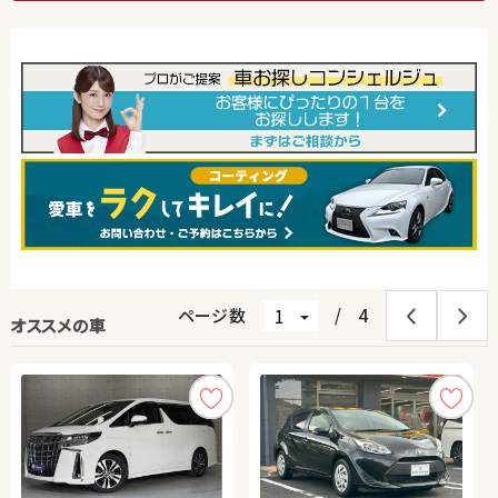
ページ数
/
4
オススメの車