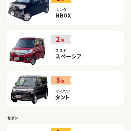
ホンダ
NBOX
2
位
スズキ
スペーシア
3
位
ダイハツ
タント
セダン