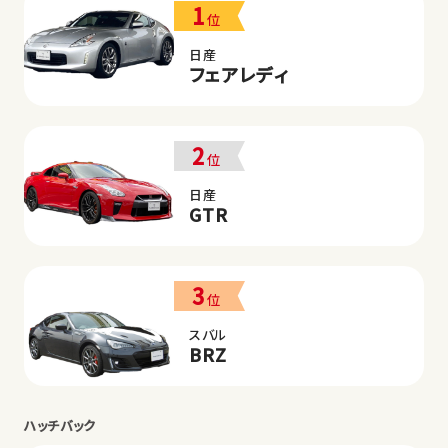
1
位
日産
フェアレディ
2
位
日産
GTR
3
位
スバル
BRZ
ハッチバック