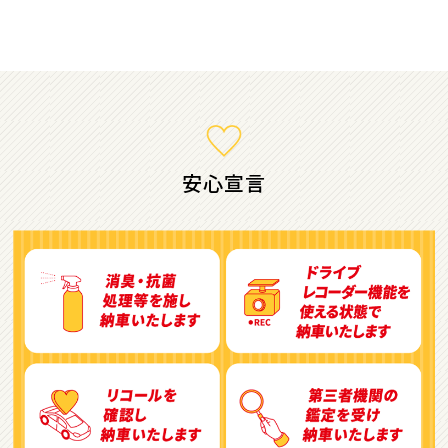
ミニバン・1ＢＯＸ
1
位
ホンダ
ステップワゴン
安心宣言
2
位
トヨタ
アルファード
3
位
トヨタ
ヴォクシー