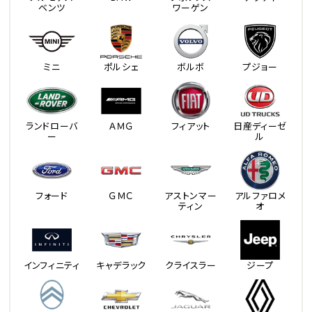
ベンツ
ワーゲン
ミニ
ポルシェ
ボルボ
プジョー
ランドローバ
ＡＭＧ
フィアット
日産ディーゼ
ー
ル
フォード
ＧＭＣ
アストンマー
アルファロメ
ティン
オ
インフィニティ
キャデラック
クライスラー
ジープ