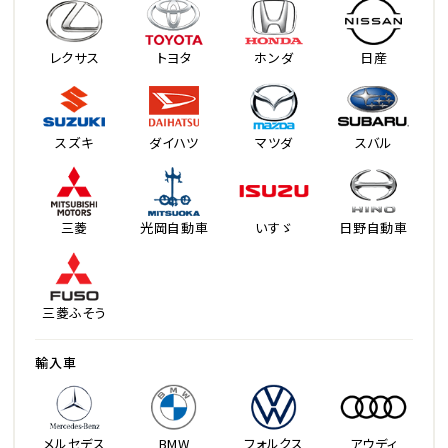
レクサス
トヨタ
ホンダ
日産
スズキ
ダイハツ
マツダ
スバル
三菱
光岡自動車
いすゞ
日野自動車
三菱ふそう
輸入車
メルセデス
BMW
フォルクス
アウディ