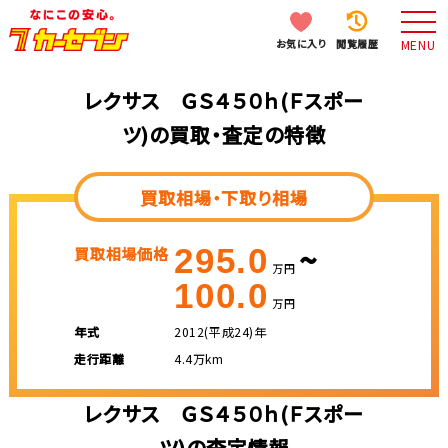
お気に入り
閲覧履歴
MENU
レクサス ＧＳ４５０ｈ(Ｆスポー
ツ)の買取・査定の特徴
買取相場・下取り相場
~
295.0
買取相場価格
万円
100.0
万円
年式
2012(平成24)年
走行距離
4.4万km
レクサス ＧＳ４５０ｈ(Ｆスポー
ツ)の査定情報