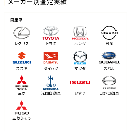
メーカー別査定実績
国産車
レクサス
トヨタ
ホンダ
日産
スズキ
ダイハツ
マツダ
スバル
三菱
光岡自動車
いすゞ
日野自動車
三菱ふそう