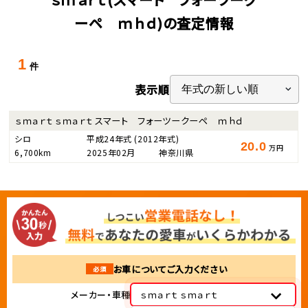
ーペ ｍｈｄ)の査定情報
1
件
表示順
ｓｍａｒｔ ｓｍａｒｔ スマート フォーツークーペ ｍｈｄ
シロ
平成24年式
(2012年式)
20.0
万円
6,700km
2025年02月
神奈川県
お車についてご入力ください
必須
メーカー・車種
ｓｍａｒｔ ｓｍａｒｔ