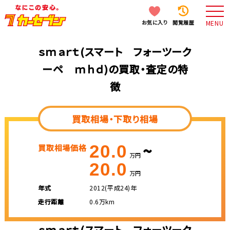
お気に入り
閲覧履歴
MENU
ｓｍａｒｔ(スマート フォーツーク
ーペ ｍｈｄ)の買取・査定の特
徴
買取相場・下取り相場
~
20.0
買取相場価格
万円
20.0
万円
年式
2012(平成24)年
走行距離
0.6万km
ｓｍａｒｔ(スマート フォーツーク