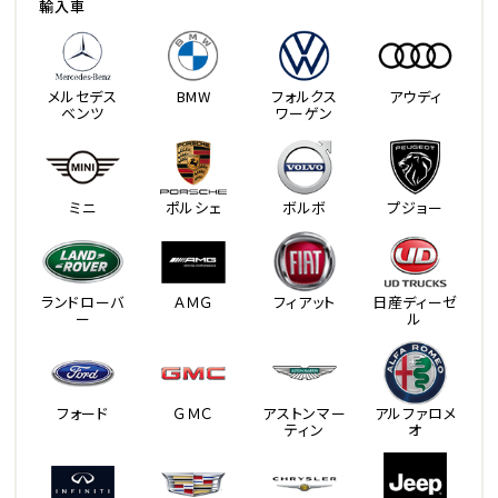
輸入車
メルセデス
BMW
フォルクス
アウディ
ベンツ
ワーゲン
ミニ
ポルシェ
ボルボ
プジョー
ランドローバ
ＡＭＧ
フィアット
日産ディーゼ
ー
ル
フォード
ＧＭＣ
アストンマー
アルファロメ
ティン
オ