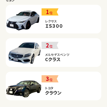
セダン
1
位
レクサス
ＩＳ３００
2
位
メルセデスベンツ
Cクラス
3
位
トヨタ
クラウン