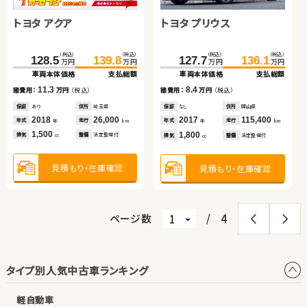
ス
トヨタ アクア
スズキ ワゴンＲ
トヨタ プリウス
（税込）
（税込）
（税込）
（税込）
（税込）
（税込）
85.0
91.5
199.8
34.8
215.3
50.9
万円
万円
万円
万円
万円
万円
車両本体価格
支払総額
車両本体価格
車両本体価格
支払総額
支払総額
（税込）
（税込）
（税込）
（税込）
（税込）
（税込）
6.5
16.1
15.5
128.5
139.8
36.9
43.0
127.7
136.1
諸費用：
万円
（税込）
諸費用：
諸費用：
万円
万円
（税込）
（税込）
万円
万円
万円
万円
万円
万円
車両本体価格
支払総額
車両本体価格
支払総額
車両本体価格
支払総額
保証
あり
住所
岡山県
保証
保証
あり
あり
住所
住所
千葉県
静岡県
2018
82,200
2013
2018
80,500
60,200
11.3
6.1
8.4
諸費用：
万円
（税込）
年式
走行
年式
年式
走行
走行
諸費用：
万円
（税込）
諸費用：
万円
（税込）
年
km
年
年
km
km
660
1,300
2,000
排気
整備
法定整備付
排気
排気
整備
整備
法定整備付
法定整備付
cc
cc
cc
保証
あり
住所
埼玉県
保証
なし
住所
長野県
保証
なし
住所
岡山県
2018
26,000
2015
88,000
2017
115,400
年式
走行
年式
走行
年式
走行
年
km
年
km
年
km
1,500
660
1,800
見積もり・在庫確認
見積もり・在庫確認
見積もり・在庫確認
排気
整備
法定整備付
排気
整備
法定整備付
排気
整備
法定整備付
cc
cc
cc
見積もり・在庫確認
見積もり・在庫確認
見積もり・在庫確認
ページ数
/
4
タイプ別人気中古車ランキング
軽自動車