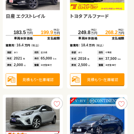
スバル フォレスター
スズキ ワゴンＲ
スズキ アルト ＨＢ
トヨタ プリウス アルファ
日産 エクストレイル
トヨタ アルファード
（税込）
（税込）
（税込）
（税込）
（税込）
（税込）
（税込）
（税込）
68.4
85.5
34.0
38.5
28.0
63.8
37.3
74.5
万円
万円
万円
万円
万円
万円
万円
万円
車両本体価格
支払総額
車両本体価格
支払総額
車両本体価格
車両本体価格
支払総額
支払総額
（税込）
（税込）
（税込）
（税込）
17.1
4.5
9.3
10.7
183.5
199.9
249.8
268.2
諸費用：
万円
（税込）
諸費用：
万円
（税込）
諸費用：
諸費用：
万円
万円
（税込）
（税込）
万円
万円
万円
万円
車両本体価格
支払総額
車両本体価格
支払総額
保証
あり
住所
埼玉県
保証
あり
住所
福岡県
保証
保証
あり
あり
住所
住所
鹿児島県
秋田県
2012
67,600
2014
43,000
2014
2012
73,400
111,100
16.4
18.4
年式
走行
諸費用：
万円
（税込）
年式
走行
年式
年式
走行
走行
諸費用：
万円
（税込）
年
km
年
km
年
年
km
km
2,000
660
660
1,800
排気
整備
法定整備付
排気
整備
法定整備付
排気
排気
整備
整備
法定整備付
法定整備付
cc
cc
cc
cc
保証
あり
住所
岩手県
保証
あり
住所
千葉県
2021
65,000
2016
37,500
年式
走行
年式
走行
年
km
年
km
2,000
2,500
見積もり・在庫確認
排気
整備
法定整備付
見積もり・在庫確認
見積もり・在庫確認
見積もり・在庫確認
排気
整備
法定整備付
cc
cc
見積もり・在庫確認
見積もり・在庫確認
ダイハツ ムーヴ キャンバ
ホンダ フィット
トヨタ ヴォクシー