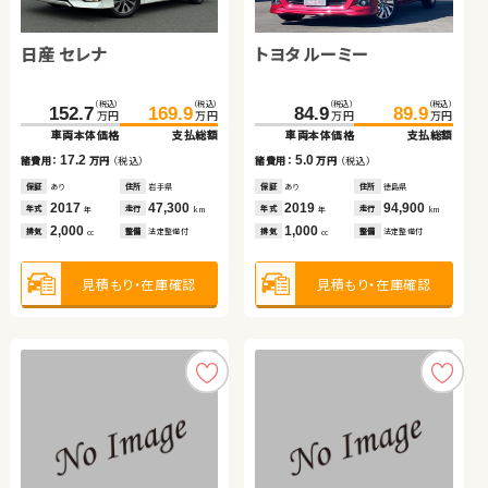
ホンダ フリード ハイブリ
スズキ アルト ＨＢ
トヨタ ルーミー
トヨタ ヴェルファイア
ッド
日産 セレナ
トヨタ ルーミー
（税込）
（税込）
（税込）
（税込）
（税込）
（税込）
（税込）
（税込）
276.0
34.7
279.8
39.5
159.7
291.7
164.9
309.9
万円
万円
万円
万円
万円
万円
万円
万円
車両本体価格
車両本体価格
支払総額
支払総額
車両本体価格
車両本体価格
支払総額
支払総額
（税込）
（税込）
（税込）
（税込）
3.8
4.8
5.2
18.2
152.7
169.9
84.9
89.9
諸費用：
諸費用：
万円
万円
（税込）
（税込）
諸費用：
諸費用：
万円
万円
（税込）
（税込）
万円
万円
万円
万円
車両本体価格
支払総額
車両本体価格
支払総額
保証
保証
あり
なし
住所
住所
北海道
岡山県
保証
保証
なし
あり
住所
住所
岡山県
岩手県
2022
2014
27,300
58,800
2020
2019
19,000
73,400
17.2
5.0
年式
年式
走行
走行
年式
年式
走行
走行
諸費用：
万円
（税込）
諸費用：
万円
（税込）
年
年
km
km
年
年
km
km
1,500
660
1,000
2,500
排気
排気
整備
整備
法定整備付
法定整備付
排気
排気
整備
整備
法定整備付
法定整備付
cc
cc
cc
cc
保証
あり
住所
岩手県
保証
あり
住所
徳島県
2017
47,300
2019
94,900
年式
走行
年式
走行
年
km
年
km
2,000
1,000
見積もり・在庫確認
見積もり・在庫確認
見積もり・在庫確認
見積もり・在庫確認
排気
整備
法定整備付
排気
整備
法定整備付
cc
cc
見積もり・在庫確認
見積もり・在庫確認
スズキ スイフト
ホンダ Ｎ ＢＯＸ