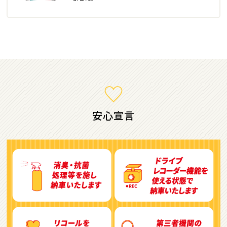
ミニバン・1ＢＯＸ
1
位
ホンダ
ステップワゴン
安心宣言
2
位
トヨタ
アルファード
3
位
トヨタ
ヴォクシー