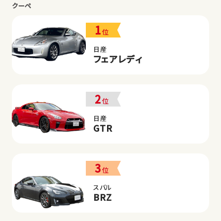
クーペ
1
位
日産
フェアレディ
2
位
日産
GTR
3
位
スバル
BRZ