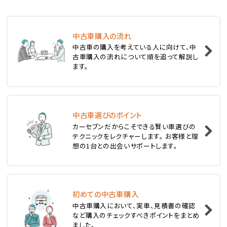
ステーションワゴン
中古車購入の流れ
1
中古車の購入を考えている人に向けて、中
位
古車購入の流れについて順を追って解説し
ます。
スバル
レヴォーグ
中古車選びのポイント
2
位
カーセブンだからこそできる賢い車選びの
テクニックをレクチャーします。 お客様と理
スバル
想の1台との出会いサポートします。
レガシィツーリングワゴン
3
位
初めての中古車購入
中古車購入において、実車、見積書の確認
トヨタ
など購入のチェックすべきポイントをまとめ
カローラフィールダー
ました。