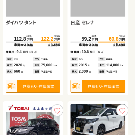
スバル フォレスター
トヨタ ヴェルファイア
（税込）
（税込）
（税込）
（税込）
234.8
47.7
248.0
52.6
万円
万円
万円
万円
車両本体価格
車両本体価格
支払総額
支払総額
ダイハツ タント
日産 セレナ
（税込）
（税込）
（税込）
（税込）
13.2
4.9
239.0
91.5
100.0
250.5
諸費用：
諸費用：
万円
万円
（税込）
（税込）
万円
万円
万円
万円
車両本体価格
車両本体価格
支払総額
支払総額
保証
保証
あり
なし
住所
住所
千葉県
岡山県
（税込）
（税込）
（税込）
（税込）
2023
2015
39,500
104,200
8.5
11.5
112.8
122.2
59.2
69.8
年式
年式
走行
走行
諸費用：
諸費用：
万円
万円
（税込）
（税込）
年
年
km
km
万円
万円
万円
万円
1,400
660
車両本体価格
支払総額
車両本体価格
支払総額
排気
排気
整備
整備
法定整備付
法定整備付
cc
cc
保証
保証
なし
なし
住所
住所
長野県
愛知県
2013
2016
76,000
105,600
9.4
10.6
年式
年式
走行
走行
諸費用：
万円
（税込）
諸費用：
万円
（税込）
年
年
km
km
2,000
2,500
見積もり・在庫確認
見積もり・在庫確認
排気
排気
整備
整備
法定整備付
なし
cc
cc
保証
あり
住所
千葉県
保証
あり
住所
青森県
2020
75,600
2015
114,000
年式
走行
年式
走行
年
km
年
km
660
2,000
見積もり・在庫確認
見積もり・在庫確認
排気
整備
法定整備付
排気
整備
法定整備付
cc
cc
見積もり・在庫確認
見積もり・在庫確認