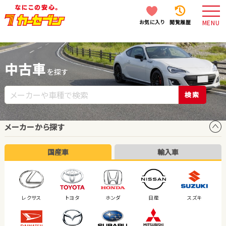
お気に入り
閲覧履歴
MENU
中古車
を探す
検索
メーカーから探す
国産車
輸入車
レクサス
トヨタ
ホンダ
日産
スズキ