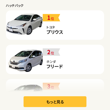
ハッチバック
1
位
トヨタ
プリウス
2
位
ホンダ
フリード
3
位
日産
リーフ
もっと見る