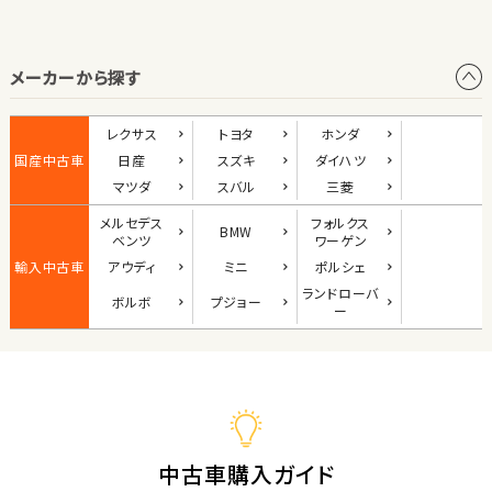
オープン
メーカーから探す
1
位
ダイハツ
レクサス
トヨタ
ホンダ
コペン
国産中古車
日産
スズキ
ダイハツ
マツダ
スバル
三菱
メルセデス
フォルクス
BMW
2
ベンツ
ワーゲン
位
輸入中古車
アウディ
ミニ
ポルシェ
マツダ
ランド
ローバ
ボルボ
プジョー
ロードスター
ー
3
位
ホンダ
S660
中古車購入ガイド