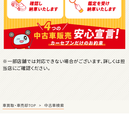
ＳＵＶ・クロカン
1
位
トヨタ
ヤリスクロス
※一部店舗では対応できない場合がございます、詳しくは担
当店にご確認ください。
2
位
トヨタ
ハリアー
車買取・車売却TOP
中古車検索
3
位
トヨタ