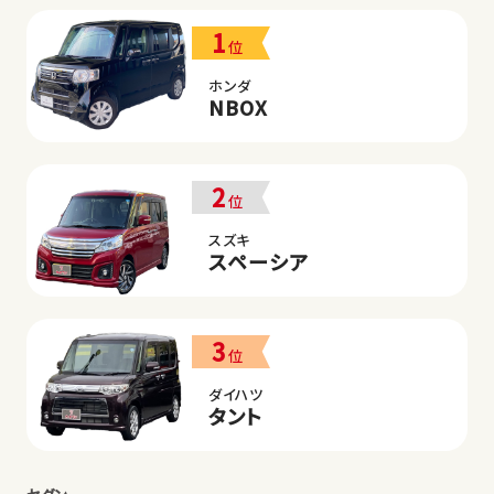
1
位
ホンダ
NBOX
2
位
スズキ
スペーシア
3
位
ダイハツ
タント