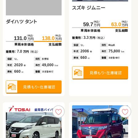
ホンダ フィット
トヨタ ノア
スズキ ジムニー
トヨタ アクア
トヨタ ヴォクシー
ダイハツ タント
（税込）
（税込）
（税込）
（税込）
（税込）
（税込）
（税込）
（税込）
（税込）
（税込）
215.0
77.8
225.5
87.4
245.8
59.7
68.8
260.9
63.0
83.0
万円
万円
万円
万円
万円
万円
万円
万円
万円
万円
車両本体価格
車両本体価格
支払総額
支払総額
車両本体価格
車両本体価格
車両本体価格
支払総額
支払総額
支払総額
（税込）
（税込）
9.6
10.5
3.3
14.2
15.1
131.0
138.0
諸費用：
諸費用：
万円
万円
（税込）
（税込）
諸費用：
諸費用：
諸費用：
万円
万円
万円
（税込）
（税込）
（税込）
万円
万円
車両本体価格
支払総額
保証
保証
あり
なし
住所
住所
秋田県
福島県
保証
保証
保証
なし
あり
あり
住所
住所
住所
岡山県
宮城県
鹿児島県
2016
2018
52,800
53,100
2006
2019
2021
75,800
87,400
65,100
7.0
年式
年式
走行
走行
年式
年式
年式
走行
走行
走行
諸費用：
万円
（税込）
年
年
km
km
年
年
年
km
km
km
1,300
2,000
660
1,500
2,000
排気
排気
整備
整備
法定整備付
法定整備付
排気
排気
排気
整備
整備
整備
法定整備付
法定整備付
法定整備付
cc
cc
cc
cc
cc
保証
なし
住所
長野県
2020
49,000
年式
走行
年
km
660
見積もり・在庫確認
見積もり・在庫確認
見積もり・在庫確認
見積もり・在庫確認
見積もり・在庫確認
排気
整備
法定整備付
cc
見積もり・在庫確認