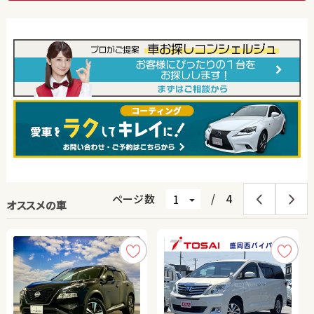
ページ数
/
4
オススメの車