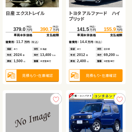
日産 エクストレイル
ホンダ Ｎ ＢＯＸ
スズキ ジムニー
トヨタ ノア ハイブリッド
トヨタ アルファード ハイ
スズキ スイフト
ホンダ フリード
ダイハツ ムーヴ
ブリッド
（税込）
（税込）
（税込）
（税込）
（税込）
（税込）
（税込）
（税込）
（税込）
（税込）
（税込）
（税込）
（税込）
（税込）
（税込）
（税込）
379.0
148.6
209.9
215.4
390.7
157.7
219.9
229.8
141.5
210.0
234.7
50.5
155.9
220.0
240.8
59.7
万円
万円
万円
万円
万円
万円
万円
万円
万円
万円
万円
万円
万円
万円
万円
万円
車両本体価格
車両本体価格
車両本体価格
車両本体価格
支払総額
支払総額
支払総額
支払総額
車両本体価格
車両本体価格
車両本体価格
車両本体価格
支払総額
支払総額
支払総額
支払総額
11.7
9.1
10.0
14.4
14.4
10.0
6.1
9.2
諸費用：
諸費用：
諸費用：
諸費用：
万円
万円
万円
万円
（税込）
（税込）
（税込）
（税込）
諸費用：
諸費用：
諸費用：
諸費用：
万円
万円
万円
万円
（税込）
（税込）
（税込）
（税込）
保証
保証
保証
保証
あり
あり
あり
あり
住所
住所
住所
住所
北海道
埼玉県
岩手県
宮城県
保証
保証
保証
保証
あり
あり
なし
あり
住所
住所
住所
住所
岩手県
山梨県
岡山県
埼玉県
2024
2022
2021
2020
13,400
18,300
41,500
103,200
2012
2022
2020
2015
69,200
38,400
27,100
22,500
年式
年式
年式
年式
走行
走行
走行
走行
年式
年式
年式
年式
走行
走行
走行
走行
年
年
年
年
km
km
km
km
年
年
年
年
km
km
km
km
1,500
660
660
1,800
2,400
1,400
1,500
660
排気
排気
排気
排気
整備
整備
整備
整備
法定整備付
法定整備付
法定整備付
法定整備付
排気
排気
排気
排気
整備
整備
整備
整備
法定整備付
法定整備付
法定整備付
法定整備付
cc
cc
cc
cc
cc
cc
cc
cc
見積もり・在庫確認
見積もり・在庫確認
見積もり・在庫確認
見積もり・在庫確認
見積もり・在庫確認
見積もり・在庫確認
見積もり・在庫確認
見積もり・在庫確認