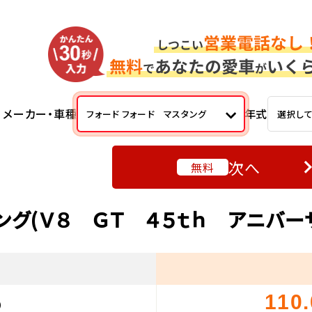
メーカー・車種
年式
フォード フォード マスタング
選択し
次へ
無料
ング(Ｖ８ ＧＴ ４５ｔｈ アニバ
110
）