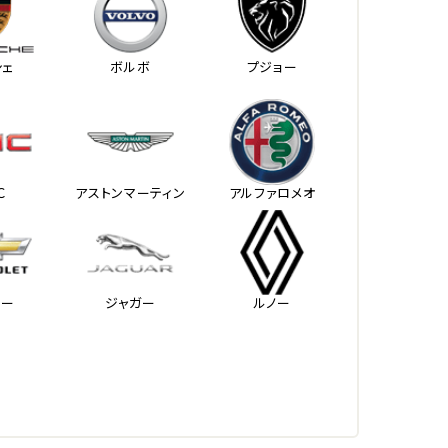
シェ
ボルボ
プジョー
Ｃ
アストンマーティン
アルファロメオ
レー
ジャガー
ルノー