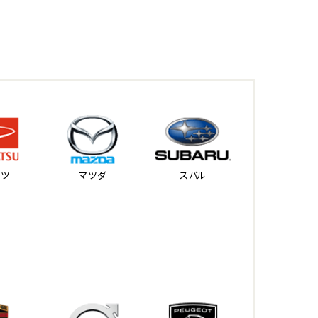
ハツ
マツダ
スバル