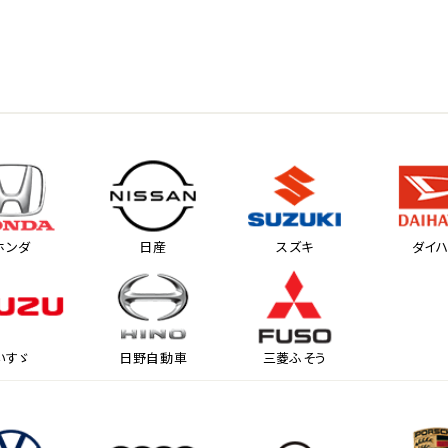
ホンダ
日産
スズキ
ダイ
いすゞ
日野自動車
三菱ふそう