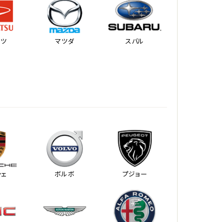
ハツ
マツダ
スバル
シェ
ボルボ
プジョー