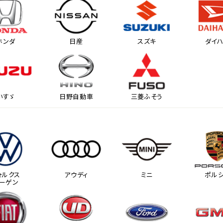
ホンダ
日産
スズキ
ダイ
いすゞ
日野自動車
三菱ふそう
ォルクス
アウディ
ミニ
ポル
ーゲン