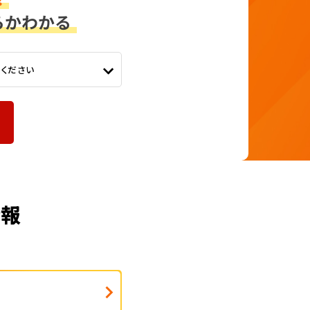
てください
情報