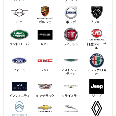
ミニ
ポルシェ
ボルボ
プジョー
ランドローバ
ＡＭＧ
フィアット
日産ディーゼ
ー
ル
フォード
ＧＭＣ
アストンマー
アルファロメ
ティン
オ
インフィニティ
キャデラック
クライスラー
ジープ