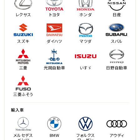
レクサス
トヨタ
ホンダ
日産
スズキ
ダイハツ
マツダ
スバル
三菱
光岡自動車
いすゞ
日野自動車
三菱ふそう
輸入車
メルセデス
BMW
フォルクス
アウディ
ベンツ
ワーゲン