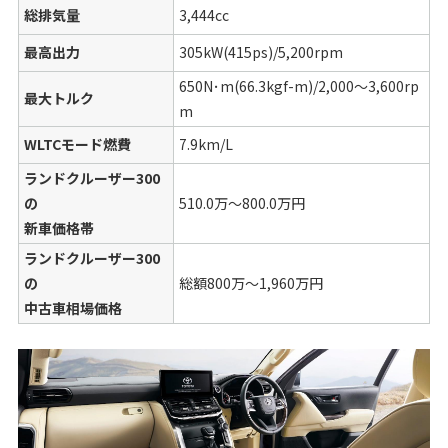
総排気量
3,444cc
最高出力
305kW(415ps)/5,200rpm
650N･m(66.3kgf-m)/2,000〜3,600rp
最大トルク
m
WLTCモード燃費
7.9km/L
ランドクルーザー300
の
510.0万〜800.0万円
新車価格帯
ランドクルーザー300
の
総額800万〜1,960万円
中古車相場価格