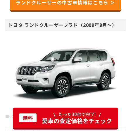
ランドクルーザーの中古車情報はこちら ＞
トヨタ ランドクルーザープラド（2009年9月～）
たった30秒で完了!
■スペック（TZ-G）
無料
愛車の査定価格をチェック