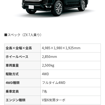
■スペック（ZX 7人乗り）
全長×全幅×全高
4,985×1,980×1,925mm
ホイールベース
2,850mm
車両重量
2,500kg
駆動方式
4WD
4WD種類
フルタイム4WD
乗車定員
7名
エンジン種類
V型6気筒ターボ