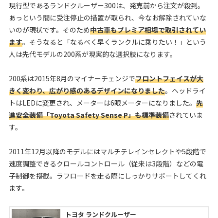
現行型であるランドクルーザー300は、発売前から注文が殺到。
あっという間に受注停止の措置が取られ、今なお解除されていな
いのが現状です。そのため
中古車もプレミア相場で取引されてい
ます
。そうなると「なるべく早くランクルに乗りたい！」という
人は先代モデルの200系が現実的な選択肢になります。
200系は2015年8月のマイナーチェンジで
フロントフェイスが大
きく変わり、広がり感のあるデザインになりました
。ヘッドライ
トはLEDに変更され、メーターは6眼メーターになりました。
先
進安全装備「Toyota Safety Sense P」も標準装備
されていま
す。
2011年12月以降のモデルにはマルチテレインセレクトや5段階で
速度調整できるクロールコントロール（従来は3段階）などの電
子制御を搭載。ラフロードを走る際にしっかりサポートしてくれ
ます。
トヨタ ランドクルーザー