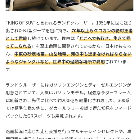
“KING OF SUV”と言われるランドクルーザー。1951年に世に送り
出されたBJ型ジープを祖に持ち、
70年以上もクロカンの絶対王者
として君臨
し続けています。理由は「
どこへでも行き、生きて帰
ってこられる
」を至上命題に開発されているから。日本はもちろ
ん、
中東の砂漠地帯、山岳地帯、河の中も進まなければならない
ようなジャングルなど、世界中の過酷な場所で愛用
されていま
す。
ランドクルーザーにはガソリンエンジンとディーゼルエンジンが
用意されていて、人気はガソリンモデル。屈強なラダーフレーム
は刷新され、先代に比べて約200kgも軽量化されました。300系
では標準仕様の他に、ダカールラリー参戦で得た知見をフィード
バックしたGRスポーツも用意されます。
路面状況に応じた走行支援を行うマルチテレインセレクトや、車
両周囲の状況を4つのカメラで確認できるマルチテレインモニタ