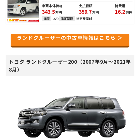
車両本体価格
支払総額
諸費用
343.5
359.7
16.2
万円
万円
万円
保証
法定整備
あり
法定整備付
ランドクルーザーの中古車情報はこちら ＞
トヨタ ランドクルーザー200（2007年9月～2021年
8月）