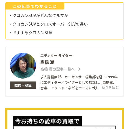
この記事でわかること
・クロカンSUVがどんなクルマか
・クロカンSUVとクロスオーバーSUVの違い
・おすすめクロカンSUV
エディター ライター
高橋 満
高橋 満の記事一覧へ
求人誌編集部、カーセンサー編集部を経て1999年
にエディター／ライターとして独立し、自動車、
監修・執筆
…続きを読む
音楽、アウトドアなどをテーマに執筆。得意とし
ているのは人物インタビュー。著名人から一般の
方まで、心の中に深く潜り込んでその人自身も気
づいていなかった本音を引き出すことを心がけて
いる。また、企業の広報・販促活動のサポートも
担当。愛車はフィアット500C。
http://bridge-man.net/