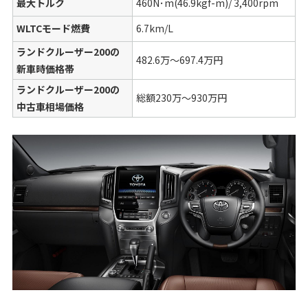
最大トルク
460N･m(46.9kgf-m)/ 3,400rpm
WLTCモード燃費
6.7km/L
ランドクルーザー200の
482.6万〜697.4万円
新車時価格帯
ランドクルーザー200の
総額230万〜930万円
中古車相場価格