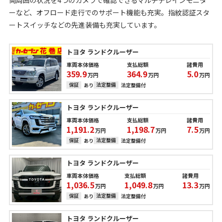
ーなど、オフロード走行でのサポート機能も充実。指紋認証スタ
ートスイッチなどの先進装備も充実しています。
トヨタ ランドクルーザー
車両本体価格
支払総額
諸費用
359.9
364.9
5.0
万円
万円
万円
保証
法定整備
あり
法定整備付
トヨタ ランドクルーザー
車両本体価格
支払総額
諸費用
1,191.2
1,198.7
7.5
万円
万円
万円
保証
法定整備
あり
法定整備付
トヨタ ランドクルーザー
車両本体価格
支払総額
諸費用
1,036.5
1,049.8
13.3
万円
万円
万円
保証
法定整備
あり
法定整備付
トヨタ ランドクルーザー