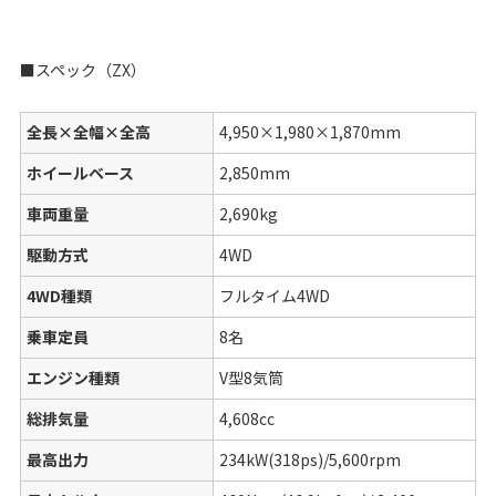
■スペック（ZX）
全長×全幅×全高
4,950×1,980×1,870mm
ホイールベース
2,850mm
車両重量
2,690kg
駆動方式
4WD
4WD種類
フルタイム4WD
乗車定員
8名
エンジン種類
V型8気筒
総排気量
4,608cc
最高出力
234kW(318ps)/5,600rpm