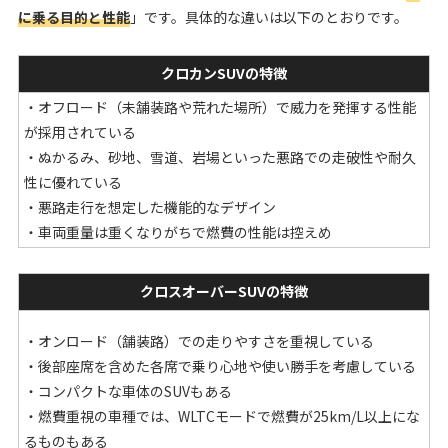
に乗る目的と性能
」です。具体的な違いは以下のとおりです。
クロカンSUVの特徴
・オフロード（未舗装路や荒れた場所）で威力を発揮する性能
が採用されている
・ぬかるみ、砂地、雪道、岩場といった悪路での走破性や耐久
性に優れている
・悪路走行を想定した機能的なデザイン
・車両重量は重くなりがちで燃費の性能は控えめ
クロスオーバーSUVの特徴
・オンロード（舗装路）での走りやすさを重視している
・後部座席を含めた各席で乗り心地や使い勝手を考慮している
・コンパクトな車体のSUVもある
・燃費重視の車種では、WLTCモードで燃費が25km/L以上にな
るものもある