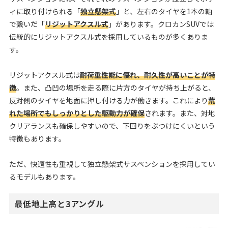
ィに取り付けられる「
独立懸架式
」と、左右のタイヤを1本の軸
で繋いだ「
リジットアクスル式
」があります。クロカンSUVでは
伝統的にリジットアクスル式を採用しているものが多くありま
す。
リジットアクスル式は
耐荷重性能に優れ、耐久性が高いことが特
徴
。また、凸凹の場所を走る際に片方のタイヤが持ち上がると、
反対側のタイヤを地面に押し付ける力が働きます。これにより
荒
れた場所でもしっかりとした駆動力が確保
されます。また、対地
クリアランスも確保しやすいので、下回りをぶつけにくいという
特徴もあります。
ただ、快適性も重視して独立懸架式サスペンションを採用してい
るモデルもあります。
最低地上高と3アングル