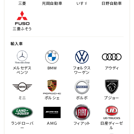
三菱
光岡自動車
いすゞ
日野自動車
三菱ふそう
輸入車
メルセデス
BMW
フォルクス
アウディ
ベンツ
ワーゲン
ミニ
ポルシェ
ボルボ
プジョー
ランドローバ
ＡＭＧ
フィアット
日産ディーゼ
ー
ル