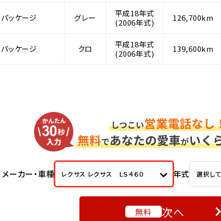
平成18年式
Ｉパッケージ
グレー
126,700km
(2006年式)
平成18年式
Ｉパッケージ
クロ
139,600km
(2006年式)
メーカー・車種
年式
レクサス レクサス ＬＳ４６０
選択し
次へ
無料