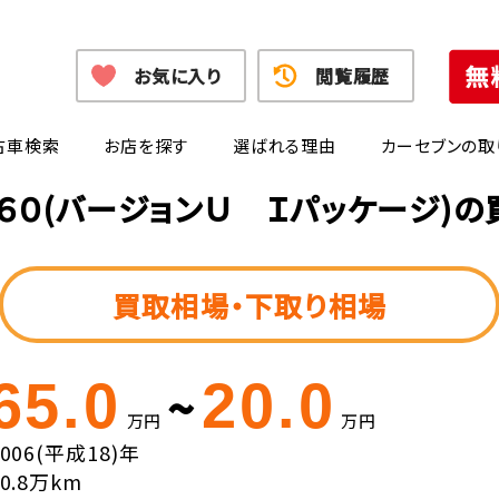
お気に入り
閲覧履歴
古車検索
お店を探す
選ばれる理由
カーセブンの取
６０(バージョンＵ Ｉパッケージ)
買取相場・下取り相場
65.0
20.0
~
万円
万円
2006(平成18)年
10.8万km