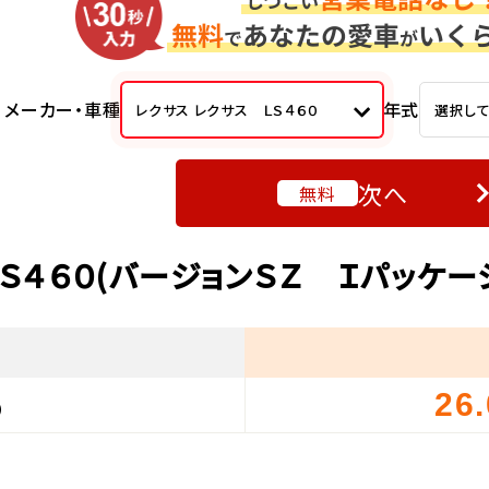
メーカー・車種
年式
レクサス レクサス ＬＳ４６０
選択し
次へ
無料
ＬＳ４６０(バージョンＳＺ Ｉパッケー
26
）