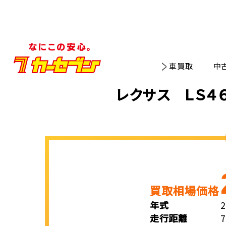
車買取
中
レクサス ＬＳ４
買取相場価格
年式
走行距離