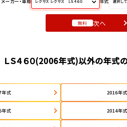
メーカー・車種
年式
レクサス レクサス ＬＳ４６０
選択し
次へ
無料
 ＬＳ４６０(2006年式)以外の年式
17年式
2016年
15年式
2014年