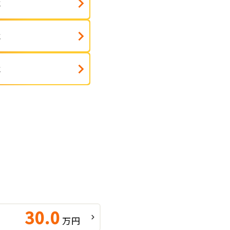
式
式
式
30.0
万円