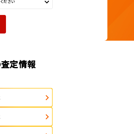
てください
の査定情報
式
式