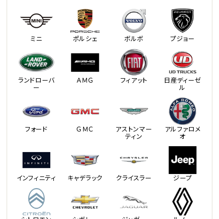
ミニ
ポルシェ
ボルボ
プジョー
ランドローバ
ＡＭＧ
フィアット
日産ディーゼ
ー
ル
フォード
ＧＭＣ
アストンマー
アルファロメ
ティン
オ
インフィニティ
キャデラック
クライスラー
ジープ