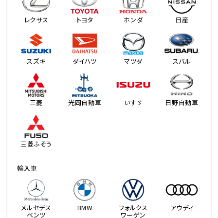
レクサス
トヨタ
ホンダ
日産
スズキ
ダイハツ
マツダ
スバル
三菱
光岡自動車
いすゞ
日野自動車
三菱ふそう
輸入車
メルセデス
BMW
フォルクス
アウディ
ベンツ
ワーゲン