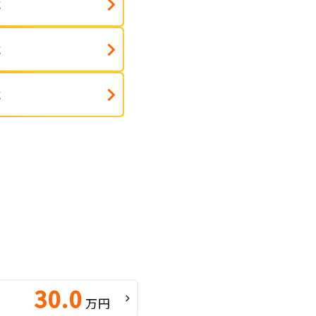
式
式
式
30.0
万円