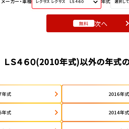
メーカー・車種
年式
レクサス レクサス ＬＳ４６０
選択し
次へ
無料
 ＬＳ４６０(2010年式)以外の年式
17年式
2016年
15年式
2014年