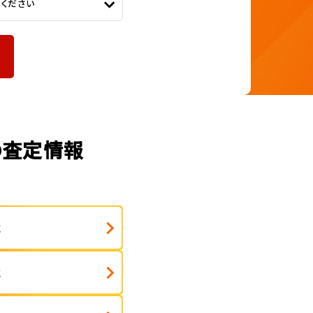
てください
の査定情報
式
式