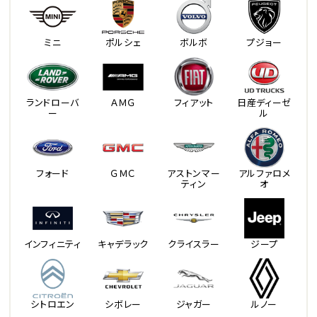
ミニ
ポルシェ
ボルボ
プジョー
ランドローバ
ＡＭＧ
フィアット
日産ディーゼ
ー
ル
フォード
ＧＭＣ
アストンマー
アルファロメ
ティン
オ
インフィニティ
キャデラック
クライスラー
ジープ
シトロエン
シボレー
ジャガー
ルノー