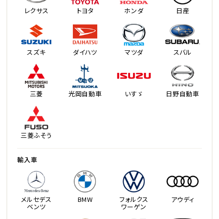
レクサス
トヨタ
ホンダ
日産
スズキ
ダイハツ
マツダ
スバル
三菱
光岡自動車
いすゞ
日野自動車
三菱ふそう
輸入車
メルセデス
BMW
フォルクス
アウディ
ベンツ
ワーゲン