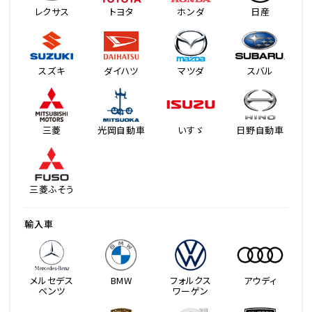
レクサス
トヨタ
ホンダ
日産
スズキ
ダイハツ
マツダ
スバル
三菱
光岡自動車
いすゞ
日野自動車
三菱ふそう
輸入車
メルセデス
BMW
フォルクス
アウディ
ベンツ
ワーゲン