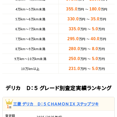
4万km〜5万km未満
355.0
万円 ～
180.0
万円
5万km〜6万km未満
330.0
万円 ～
35.0
万円
6万km〜7万km未満
335.0
万円 ～
5.0
万円
7万km〜8万km未満
295.0
万円 ～
40.0
万円
8万km〜9万km未満
280.0
万円 ～
8.0
万円
9万km〜10万km未満
250.0
万円 ～
5.0
万円
10万km以上
231.0
万円 ～
5.0
万円
デリカ Ｄ：５ グレード別査定実績ランキング
三菱 デリカ Ｄ：５ ＣＨＡＭＯＮＩＸ ステップツキ
1
位
査定額
2025 (2025年式)