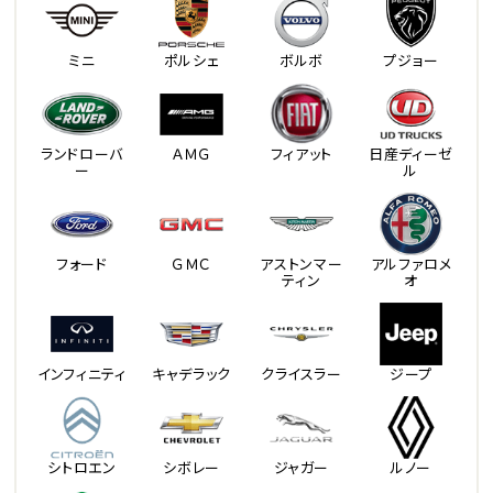
ミニ
ポルシェ
ボルボ
プジョー
ランドローバ
ＡＭＧ
フィアット
日産ディーゼ
ー
ル
フォード
ＧＭＣ
アストンマー
アルファロメ
ティン
オ
インフィニティ
キャデラック
クライスラー
ジープ
シトロエン
シボレー
ジャガー
ルノー