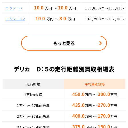
エクシード
10.0
万円 ～
10.0
万円
169,815km～169,815km
エクシード２
10.0
万円 ～
8.0
万円
143,793km～192,100km
もっと見る
デリカ Ｄ：５の走行距離別買取相場表
走行距離
平均買取価格
1万km未満
450.0
万円 ～
300.0
万円
1万km〜2万km未満
435.0
万円 ～
270.0
万円
2万km〜3万km未満
400.0
万円 ～
170.0
万円
3万km〜4万km未満
375.0
万円 ～
150.0
万円