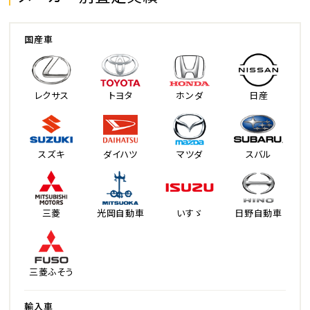
国産車
レクサス
トヨタ
ホンダ
日産
スズキ
ダイハツ
マツダ
スバル
三菱
光岡自動車
いすゞ
日野自動車
三菱ふそう
輸入車