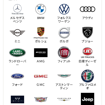
メルセデス
BMW
フォルクス
アウディ
ベンツ
ワーゲン
ミニ
ポルシェ
ボルボ
プジョー
ランドローバ
ＡＭＧ
フィアット
日産ディーゼ
ー
ル
フォード
ＧＭＣ
アストンマー
アルファロメ
ティン
オ