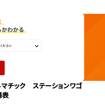
てください
４マチック ステーションワゴ
場表