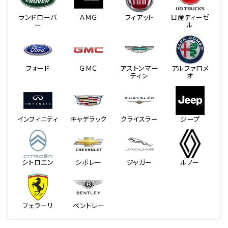
ランドローバ
ＡＭＧ
フィアット
日産ディーゼ
ー
ル
フォード
ＧＭＣ
アストンマー
アルファロメ
ティン
オ
インフィニティ
キャデラック
クライスラー
ジープ
シトロエン
シボレー
ジャガー
ルノー
フェラーリ
ベントレー