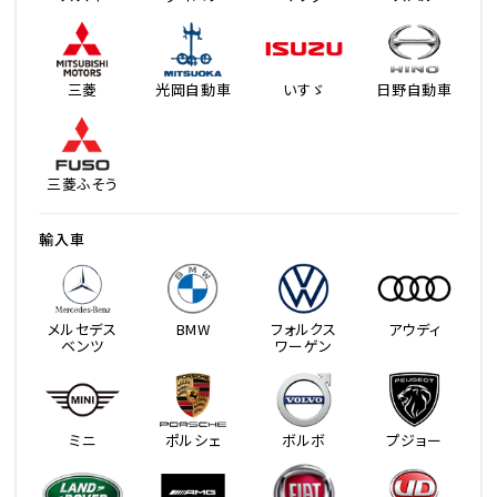
三菱
光岡自動車
いすゞ
日野自動車
三菱ふそう
輸入車
メルセデス
BMW
フォルクス
アウディ
ベンツ
ワーゲン
ミニ
ポルシェ
ボルボ
プジョー