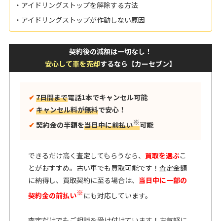
・アイドリングストップを解除する方法
・アイドリングストップが作動しない原因
契約後の減額は一切なし！
安心して車を売却
するなら【カーセブン】
✔︎
7日間まで
電話1本でキャンセル可能
✔︎
キャンセル料が無料
で安心！
※
✔︎
契約金の半額を
当日中に前払い
可能
できるだけ高く査定してもらうなら、
買取を選ぶ
こ
とがおすすめ。古い車でも買取可能です！査定金額
に納得し、買取契約に至る場合は、
当日中に一部の
※
契約金の前払い
にも対応しています。
査定だけでもご相談を受け付けています！お気軽に