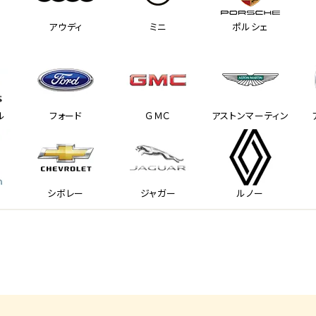
アウディ
ミニ
ポルシェ
ル
フォード
ＧＭＣ
アストンマーティン
シボレー
ジャガー
ルノー