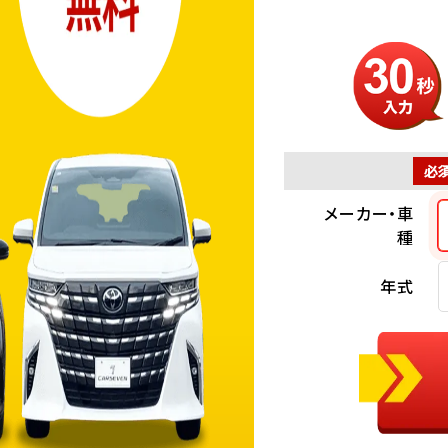
必
メーカー・車
種
年式