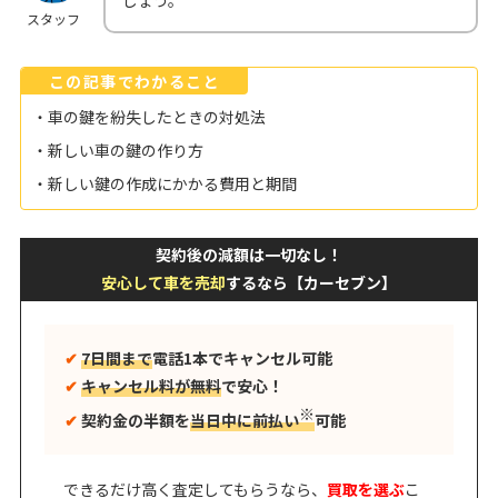
しょう。
スタッフ
この記事でわかること
・車の鍵を紛失したときの対処法
・新しい車の鍵の作り方
・新しい鍵の作成にかかる費用と期間
契約後の減額は一切なし！
安心して車を売却
するなら【カーセブン】
✔︎
7日間まで
電話1本でキャンセル可能
✔︎
キャンセル料が無料
で安心！
※
✔︎
契約金の半額を
当日中に前払い
可能
できるだけ高く査定してもらうなら、
買取を選ぶ
こ