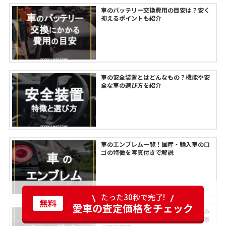
車のバッテリー交換費用の目安は？安く
抑えるポイントも紹介
車の安全装置とはどんなもの？機能や安
全な車の選び方を紹介
車のエンブレム一覧！国産・輸入車のロ
ゴの特徴を写真付きで解説
たった30秒で完了!
無料
愛車の査定価格をチェック
軽自動車はターボ車にするべき？仕組み
とおすすめの理由・デメリットを専門家