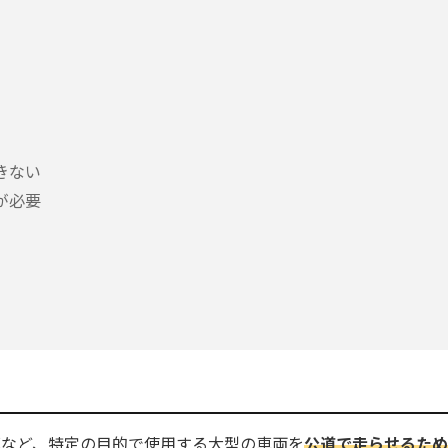
きない
が必要
車など、特定の目的で使用する大型の車両を
公道で走らせるため