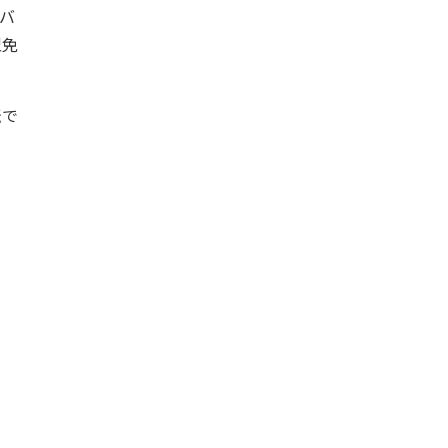
バ
型免
転で