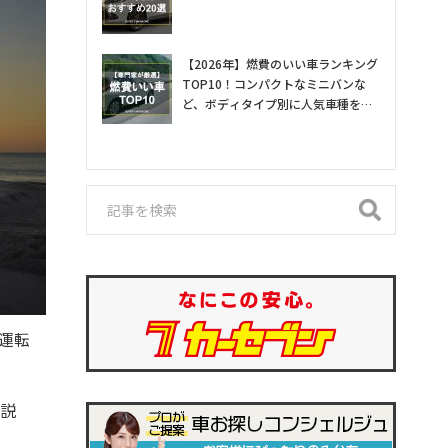
【2026年】燃費のいい車ランキング
TOP10！コンパクトなミニバンな
ど、ボディタイプ別に人気車種を専
門家が紹介
運転
解説