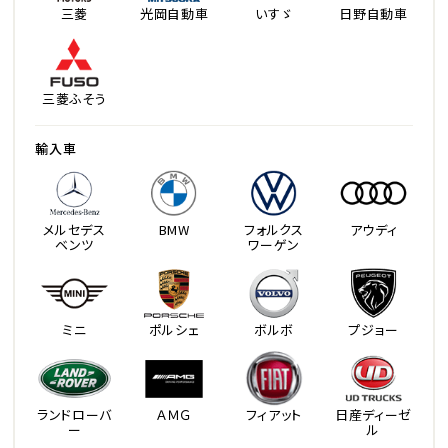
三菱
光岡自動車
いすゞ
日野自動車
三菱ふそう
輸入車
メルセデス
BMW
フォルクス
アウディ
ベンツ
ワーゲン
ミニ
ポルシェ
ボルボ
プジョー
ランドローバ
ＡＭＧ
フィアット
日産ディーゼ
ー
ル