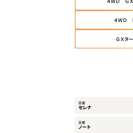
４ＷＤ Ｇ
４ＷＤ 
ＧＸタ
日産
セレナ
日産
ノート