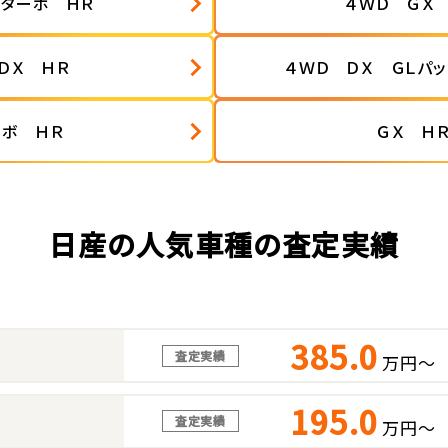
Ｘターボ ＨＲ
４ＷＤ ＧＸ
ＤＸ ＨＲ
４ＷＤ ＤＸ ＧＬパ
ーボ ＨＲ
ＧＸ Ｈ
日産の人気車種の査定実績
385.0
査定実績
万円～
195.0
査定実績
万円～