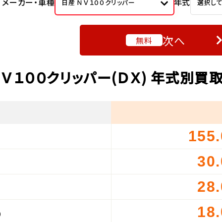
メーカー・車種
年式
日産 ＮＶ１００クリッパー
選択し
次へ
無料
ＮＶ１００クリッパー(ＤＸ) 年式別買
155
）
30
）
28
）
18
）