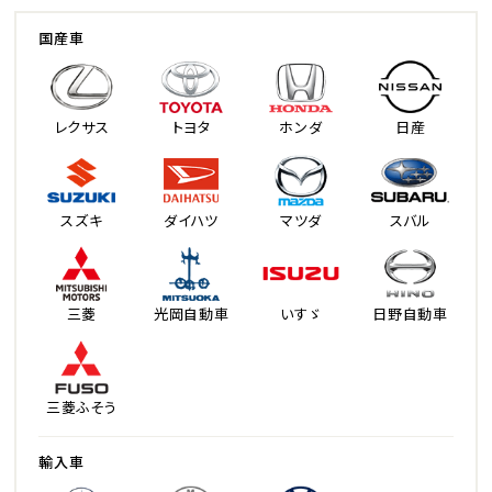
国産車
レクサス
トヨタ
ホンダ
日産
スズキ
ダイハツ
マツダ
スバル
三菱
光岡自動車
いすゞ
日野自動車
三菱ふそう
輸入車