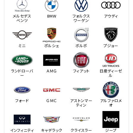
メルセデス
BMW
フォルクス
アウディ
ベンツ
ワーゲン
ミニ
ポルシェ
ボルボ
プジョー
ランドローバ
ＡＭＧ
フィアット
日産ディーゼ
ー
ル
フォード
ＧＭＣ
アストンマー
アルファロメ
ティン
オ
インフィニティ
キャデラック
クライスラー
ジープ