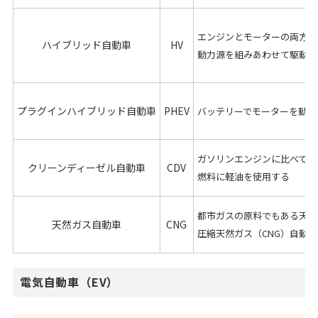
エンジンとモーターの両方を
ハイブリッド自動車
HV
動力源を組みあわせて駆動す
プラグインハイブリッド自動車
PHEV
バッテリーでモーターを動か
ガソリンエンジンに比べて燃
クリーンディーゼル自動車
CDV
燃料に軽油を使用する
都市ガスの原料でもある天然
天然ガス自動車
CNG
圧縮天然ガス（CNG）自動
電気自動車（EV）