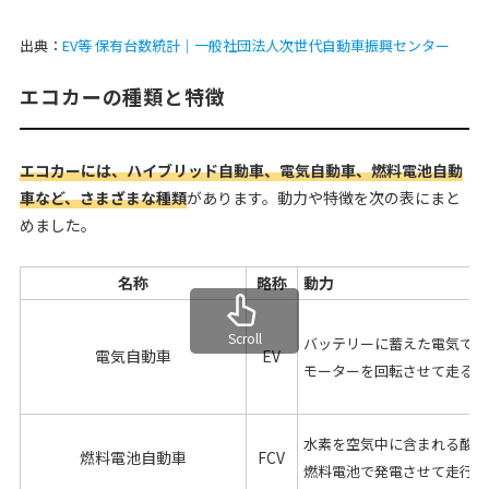
出典：
EV等 保有台数統計｜一般社団法人次世代自動車振興センター
エコカーの種類と特徴
エコカーには、ハイブリッド自動車、電気自動車、燃料電池自動
車など、さまざまな種類
があります。動力や特徴を次の表にまと
めました。
名称
略称
動力
バッテリーに蓄えた電気で
電気自動車
EV
モーターを回転させて走る
水素を空気中に含まれる酸素
燃料電池自動車
FCV
燃料電池で発電させて走行