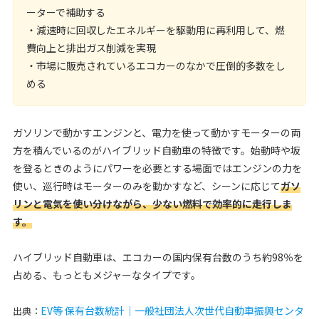
ーターで補助する
・減速時に回収したエネルギーを駆動用に再利用して、燃
費向上と排出ガス削減を実現
・市場に販売されているエコカーのなかで圧倒的多数をし
める
ガソリンで動かすエンジンと、電力を使って動かすモーターの両
方を積んでいるのがハイブリッド自動車の特徴です。始動時や坂
を登るときのようにパワーを必要とする場面ではエンジンの力を
使い、巡行時はモーターのみを動かすなど、シーンに応じて
ガソ
リンと電気を使い分けながら、少ない燃料で効率的に走行しま
す。
ハイブリッド自動車は、エコカーの国内保有台数のうち約98％を
占める、もっともメジャーなタイプです。
EV等 保有台数統計｜一般社団法人次世代自動車振興センタ
出典：