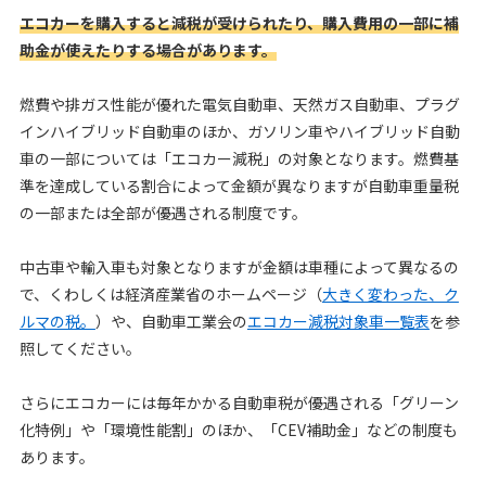
エコカーを購入すると減税が受けられたり、購入費用の一部に補
助金が使えたりする場合があります。
燃費や排ガス性能が優れた電気自動車、天然ガス自動車、プラグ
インハイブリッド自動車のほか、ガソリン車やハイブリッド自動
車の一部については「エコカー減税」の対象となります。燃費基
準を達成している割合によって金額が異なりますが自動車重量税
の一部または全部が優遇される制度です。
中古車や輸入車も対象となりますが金額は車種によって異なるの
で、くわしくは経済産業省のホームページ（
大きく変わった、ク
ルマの税。
）や、自動車工業会の
エコカー減税対象車一覧表
を参
照してください。
さらにエコカーには毎年かかる自動車税が優遇される「グリーン
化特例」や「環境性能割」のほか、「CEV補助金」などの制度も
あります。