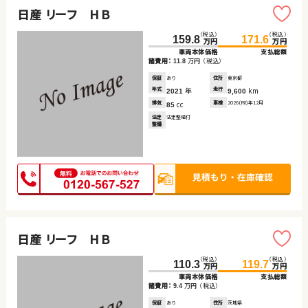
日産 リーフ ＨＢ
（税込）
（税込）
159.8
171.6
万円
万円
車両本体価格
支払総額
諸費用：
万円
（税込）
11.8
保証
あり
住所
東京都
年式
年
走行
km
2021
9,600
排気
cc
車検
2026(R8)年12月
85
法定
法定整備付
整備
日産 リーフ ＨＢ
（税込）
（税込）
110.3
119.7
万円
万円
車両本体価格
支払総額
諸費用：
万円
（税込）
9.4
保証
あり
住所
茨城県