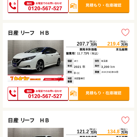
日産 リーフ ＨＢ
（税込）
（税込）
207.7
219.4
万円
万円
車両本体価格
支払総額
諸費用：
万円
（税込）
11.7
保証
あり
住所
埼玉県
年式
年
走行
km
2021
3,200
排気
cc
車検
2028(R10)年04月
0
法定
法定整備付
整備
日産 リーフ ＨＢ
（税込）
（税込）
121.2
134.8
万円
万円