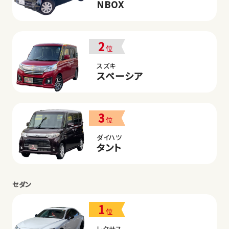
NBOX
2
位
スズキ
スペーシア
3
位
ダイハツ
タント
セダン
1
位
レクサス