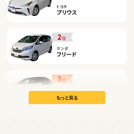
トヨタ
プリウス
2
位
ホンダ
フリード
3
位
日産
リーフ
もっと見る
オープン
1
位