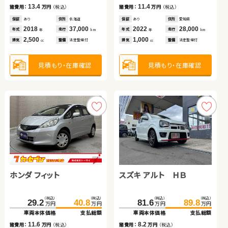
2018
135,200
13.4
11.4
年式
走行
諸費用：
万円
（税込）
諸費用：
万円
（税込）
年
km
2,500
見積もり・在庫確認
見積もり・在庫確認
見積もり・在庫確認
排気
整備
法定整備付
cc
保証
あり
住所
北海道
保証
あり
住所
愛知県
2018
37,000
2022
28,000
年式
走行
年式
走行
年
km
年
km
2,500
1,000
見積もり・在庫確認
排気
整備
法定整備付
排気
整備
法定整備付
cc
cc
見積もり・在庫確認
見積もり・在庫確認
トヨタ ノア
ダイハツ タント
スズキ ジムニーシエラ
（税込）
（税込）
（税込）
（税込）
205.3
219.5
36.6
44.8
万円
万円
万円
万円
車両本体価格
支払総額
車両本体価格
支払総額
ホンダ フィット
スズキ アルト ＨＢ
ホンダ フリード＋
（税込）
（税込）
14.2
8.2
248.7
259.8
諸費用：
万円
（税込）
諸費用：
万円
（税込）
万円
万円
車両本体価格
支払総額
保証
あり
住所
岩手県
保証
あり
住所
青森県
（税込）
（税込）
（税込）
（税込）
（税込）
（税込）
2020
48,200
2014
95,800
11.1
29.2
40.8
118.0
81.6
128.8
89.8
年式
走行
年式
走行
諸費用：
万円
（税込）
年
km
年
km
万円
万円
万円
万円
万円
万円
2,000
660
車両本体価格
支払総額
車両本体価格
車両本体価格
支払総額
支払総額
排気
整備
法定整備付
排気
整備
法定整備付
cc
cc
保証
あり
住所
北海道
2022
23,200
11.6
8.2
10.8
年式
走行
諸費用：
万円
（税込）
諸費用：
諸費用：
万円
万円
（税込）
（税込）
年
km