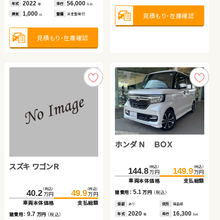
2022
2017
56,000
70,600
2019
40,500
年式
年式
走行
走行
年式
走行
年
年
km
km
年
km
1,000
1,200
660
見積もり・在庫確認
見積もり・在庫確認
見積もり・在庫確認
見積もり・在庫確認
見積もり・在庫確認
排気
排気
整備
整備
法定整備付
法定整備付
排気
整備
法定整備付
cc
cc
cc
見積もり・在庫確認
見積もり・在庫確認
見積もり・在庫確認
ホンダ フリード
トヨタ ヴォクシー
ホンダ Ｎ ＢＯＸ
スバル フォレスター
ホンダ フィット ハイブリ
（税込）
（税込）
（税込）
（税込）
352.9
94.0
365.0
110.0
万円
万円
万円
万円
ッド
車両本体価格
車両本体価格
支払総額
支払総額
スズキ ワゴンＲ
（税込）
（税込）
（税込）
（税込）
（税込）
（税込）
16.0
12.1
144.8
334.8
158.0
149.9
342.0
171.0
諸費用：
諸費用：
万円
万円
（税込）
（税込）
万円
万円
万円
万円
万円
万円
車両本体価格
車両本体価格
車両本体価格
支払総額
支払総額
支払総額
保証
保証
なし
あり
住所
住所
宮城県
埼玉県
（税込）
（税込）
2015
2022
46,000
35,700
5.1
7.2
13.0
40.2
49.9
年式
年式
走行
走行
諸費用：
諸費用：
諸費用：
万円
万円
万円
（税込）
（税込）
（税込）
年
年
km
km
万円
万円
1,500
2,000
車両本体価格
支払総額
排気
排気
整備
整備
法定整備付
法定整備付
cc
cc
保証
保証
保証
あり
あり
あり
住所
住所
住所
福島県
福島県
山梨県
2020
2024
2020
16,300
9,000
45,600
9.7
年式
年式
年式
走行
走行
走行
諸費用：
万円
（税込）
年
年
年
km
km
km