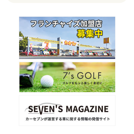
1
位
ホンダ
ステップワゴン
2
位
トヨタ
アルファード
3
位
トヨタ
ヴォクシー
ＳＵＶ・クロカン