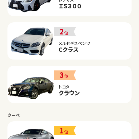
ＩＳ３００
2
位
メルセデスベンツ
Cクラス
3
位
トヨタ
クラウン
クーペ
1
位