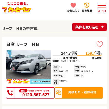
お気に入り
閲覧履歴
MENU
条件を絞り込む
リーフ ＨＢの中古車
日産 リーフ ＨＢ
（税込）
（税込）
144.7
159.7
万円
万円
車両本体価格
支払総額
諸費用：
万円
（税込）
15.0
保証
あり
住所
茨城県
年式
年
走行
km
2021
18,500
排気
cc
車検
なし
85
法定
法定整備付
整備