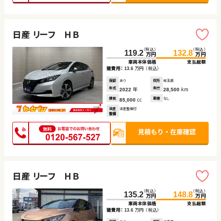
日産 リーフ ＨＢ
（税込）
（税込）
119.2
132.8
万円
万円
車両本体価格
支払総額
諸費用：
万円
（税込）
13.6
保証
あり
住所
埼玉県
年式
年
走行
km
2022
28,500
排気
cc
車検
なし
85,000
法定
法定整備付
整備
日産 リーフ ＨＢ
（税込）
（税込）
135.2
148.8
万円
万円
車両本体価格
支払総額
諸費用：
万円
（税込）
13.6