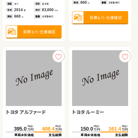
660
1,800
1,500
見積もり・在庫確認
見積もり・在庫確認
排気
排気
排気
整備
整備
整備
法定整備付
法定整備付
法定整備付
cc
cc
cc
保証
あり
住所
岩手県
2014
83,000
年式
走行
年
km
660
見積もり・在庫確認
見積もり・在庫確認
見積もり・在庫確認
排気
整備
法定整備付
cc
見積もり・在庫確認
トヨタ アクア
日産 セレナ
日産 エクストレイル
トヨタ ヴェルファイア ハ
（税込）
（税込）
（税込）
（税込）
（税込）
（税込）
45.8
59.8
216.3
337.9
227.7
352.1
万円
万円
万円
万円
万円
万円
イブリッド
車両本体価格
支払総額
車両本体価格
車両本体価格
支払総額
支払総額
トヨタ アルファード
トヨタ ルーミー
（税込）
（税込）
14.0
11.4
14.2
310.4
318.8
諸費用：
万円
（税込）
諸費用：
諸費用：
万円
万円
（税込）
（税込）
万円
万円
車両本体価格
支払総額
保証
あり
住所
宮城県
保証
保証
なし
あり
住所
住所
岡山県
北海道
（税込）
（税込）
（税込）
（税込）
2014
100,800
2021
2023
38,200
38,800
8.4
395.0
408.4
150.0
161.4
年式
走行
年式
年式
走行
走行
諸費用：
万円
（税込）
年
km
年
年
km
km
万円
万円
万円
万円
1,500
2,000
1,500
車両本体価格
支払総額
車両本体価格
支払総額
排気
整備
法定整備付
排気
排気
整備
整備
法定整備付
法定整備付
cc
cc
cc
保証
あり
住所
岩手県