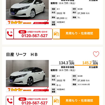
車両本体価格
支払総額
諸費用：
万円
（税込）
13.6
保証
あり
住所
埼玉県
年式
年
走行
km
2022
27,500
排気
cc
車検
なし
85,000
法定
法定整備付
整備
日産 リーフ ＨＢ
（税込）
（税込）
134.3
145.2
万円
万円
車両本体価格
支払総額
諸費用：
万円
（税込）
10.9
保証
あり
住所
埼玉県
年式
年
走行
km
2022
27,600
排気
cc
車検
2027(R9)年02月
0
法定
法定整備付
整備