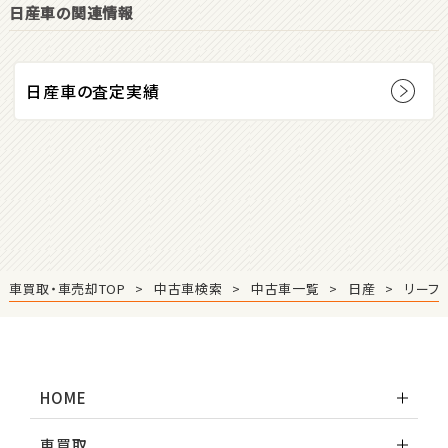
日産車の関連情報
ダイハツ
コペン
日産車の査定実績
2
位
マツダ
ロードスター
3
位
車買取・車売却TOP
中古車検索
中古車一覧
日産
リーフ
ホンダ
S660
HOME
ステーションワゴン
車買取