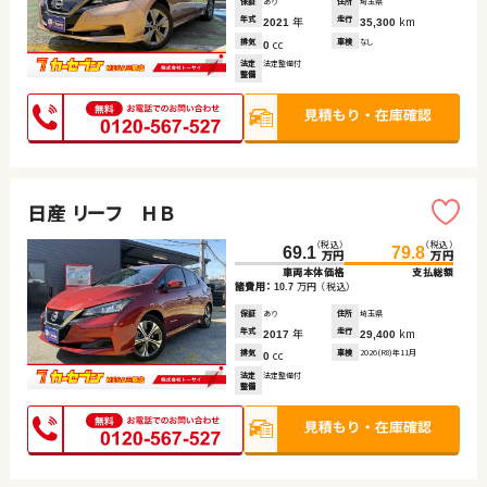
保証
あり
住所
埼玉県
年式
年
走行
km
2021
35,300
排気
cc
車検
なし
0
法定
法定整備付
整備
日産 リーフ ＨＢ
（税込）
（税込）
69.1
79.8
万円
万円
車両本体価格
支払総額
諸費用：
万円
（税込）
10.7
保証
あり
住所
埼玉県
年式
年
走行
km
2017
29,400
排気
cc
車検
2026(R8)年11月
0
法定
法定整備付
整備