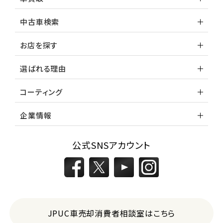
1
位
中古車検索
スバル
レヴォーグ
お店を探す
選ばれる理由
2
位
コーティング
スバル
レガシィツーリングワゴン
企業情報
3
公式SNSアカウント
位
トヨタ
カローラフィールダー
ミニバン・1ＢＯＸ
JPUC車売却消費者相談室はこちら