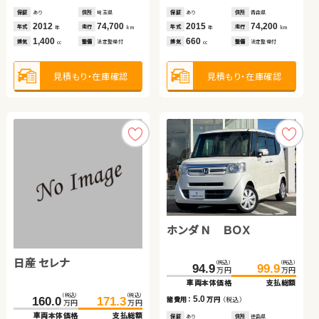
1,500
見積もり・在庫確認
見積もり・在庫確認
排気
整備
法定整備付
cc
保証
あり
住所
埼玉県
保証
保証
あり
あり
住所
住所
青森県
宮城県
2012
74,700
2015
2017
74,200
66,500
年式
走行
年式
年式
走行
走行
年
km
年
年
km
km
1,400
660
1,500
見積もり・在庫確認
排気
整備
法定整備付
排気
排気
整備
整備
法定整備付
法定整備付
cc
cc
cc
見積もり・在庫確認
見積もり・在庫確認
見積もり・在庫確認
トヨタ プリウス アルファ
日産 エクストレイル
トヨタ ノア
ホンダ Ｎ ＢＯＸ
トヨタ プリウス
（税込）
（税込）
（税込）
（税込）
119.7
134.8
286.3
299.9
万円
万円
万円
万円
車両本体価格
支払総額
車両本体価格
支払総額
日産 セレナ
（税込）
（税込）
（税込）
（税込）
（税込）
（税込）
15.1
13.6
70.4
89.5
94.9
47.3
99.9
59.7
諸費用：
万円
（税込）
諸費用：
万円
（税込）
万円
万円
万円
万円
万円
万円
車両本体価格
支払総額
車両本体価格
車両本体価格
支払総額
支払総額
保証
あり
住所
宮城県
保証
あり
住所
岩手県
（税込）
（税込）
2018
79,600
2022
70,400
19.1
5.0
12.4
160.0
171.3
年式
走行
年式
走行
諸費用：
万円
（税込）
諸費用：
諸費用：
万円
万円
（税込）
（税込）
年
km
年
km
万円
万円
1,800
1,500
車両本体価格
支払総額
排気
整備
法定整備付
排気
整備
法定整備付
cc
cc
保証
あり
住所
岩手県
保証
保証
あり
あり
住所
住所
徳島県
京都府