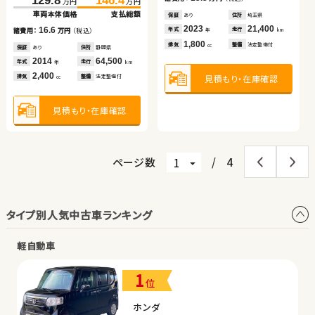
129.8
146.4
万円
万円
2,500
1,400
650
車両本体価格
支払総額
排気
整備
法定整備付
排気
排気
整備
整備
法定整備付
なし
cc
cc
cc
保証
あり
住所
埼玉県
保証
なし
住所
長野県
2023
21,400
2022
25,000
16.6
年式
走行
年式
走行
諸費用：
万円
（税込）
年
km
年
km
1,800
660
排気
整備
法定整備付
見積もり・在庫確認
見積もり・在庫確認
見積もり・在庫確認
排気
整備
法定整備付
cc
cc
保証
あり
住所
静岡県
2014
64,500
年式
走行
年
km
2,400
見積もり・在庫確認
見積もり・在庫確認
排気
整備
法定整備付
cc
見積もり・在庫確認
ページ数
/
4
タイプ別人気中古車ランキング
軽自動車
1
位
ホンダ