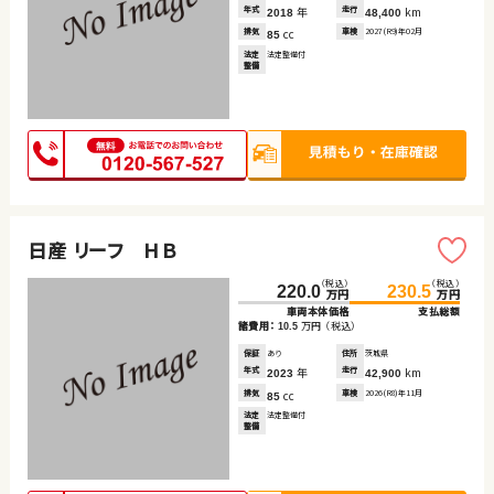
年式
年
走行
km
2018
48,400
排気
cc
車検
2027(R9)年02月
85
法定
法定整備付
整備
日産 リーフ ＨＢ
（税込）
（税込）
220.0
230.5
万円
万円
車両本体価格
支払総額
諸費用：
万円
（税込）
10.5
保証
あり
住所
茨城県
年式
年
走行
km
2023
42,900
排気
cc
車検
2026(R8)年11月
85
法定
法定整備付
整備