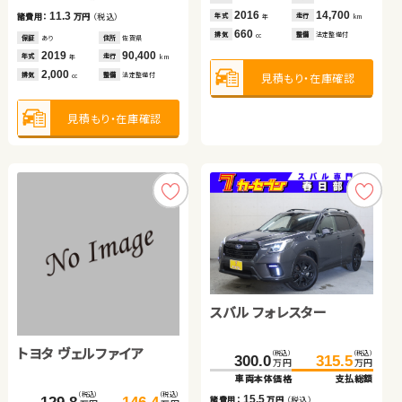
2011
89,800
2016
2010
14,700
71,600
11.3
年式
走行
年式
年式
走行
走行
諸費用：
万円
（税込）
年
km
年
年
km
km
2,000
660
1,800
見積もり・在庫確認
見積もり・在庫確認
排気
整備
法定整備付
排気
排気
整備
整備
法定整備付
法定整備付
cc
cc
cc
保証
あり
住所
佐賀県
2019
90,400
年式
走行
年
km
2,000
見積もり・在庫確認
見積もり・在庫確認
見積もり・在庫確認
排気
整備
法定整備付
cc
見積もり・在庫確認
トヨタ アルファード
スズキ スイフト
ダイハツ タント
スバル フォレスター
スズキ ジムニー
（税込）
（税込）
（税込）
（税込）
（税込）
（税込）
361.7
378.8
150.1
120.1
157.0
126.8
万円
万円
万円
万円
万円
万円
車両本体価格
支払総額
車両本体価格
車両本体価格
支払総額
支払総額
トヨタ ヴェルファイア
（税込）
（税込）
（税込）
（税込）
17.1
6.9
6.7
300.0
315.5
210.5
216.0
諸費用：
万円
（税込）
諸費用：
諸費用：
万円
万円
（税込）
（税込）
万円
万円
万円
万円
車両本体価格
支払総額
車両本体価格
支払総額
保証
あり
住所
北海道
保証
保証
なし
あり
住所
住所
大分県
群馬県
（税込）
（税込）
2021
83,000
2020
2016
85,000
35,900
15.5
5.5
諸費用：
万円
（税込）
年式
走行
年式
年式
走行
走行
諸費用：
万円
（税込）
年
km
年
年
km
km