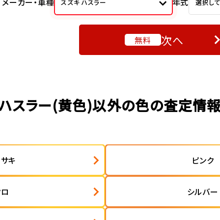
メーカー・車種
年式
スズキ ハスラー
選択し
次へ
無料
ハスラー(黄色)以外の色の査定情
ラサキ
ピンク
クロ
シルバー