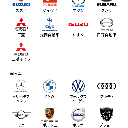
スズキ
ダイハツ
マツダ
スバル
三菱
光岡自動車
いすゞ
日野自動車
三菱ふそう
輸入車
メルセデス
BMW
フォルクス
アウディ
ベンツ
ワーゲン
ミニ
ポルシェ
ボルボ
プジョー