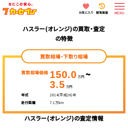
お気に入り
閲覧履歴
MENU
ハスラー(オレンジ)の買取・査定
の特徴
買取相場・下取り相場
~
150.0
買取相場価格
万円
3.5
万円
年式
2014(平成26)年
走行距離
7.1万km
ハスラー(オレンジ)の査定情報