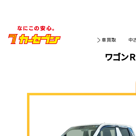
車買取
中
ワゴン