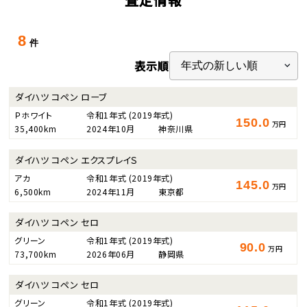
8
件
表示順
ダイハツ コペン ローブ
Ｐホワイト
令和1年式
(2019年式)
150.0
万円
35,400km
2024年10月
神奈川県
ダイハツ コペン エクスプレイＳ
アカ
令和1年式
(2019年式)
145.0
万円
6,500km
2024年11月
東京都
ダイハツ コペン セロ
グリーン
令和1年式
(2019年式)
90.0
万円
73,700km
2026年06月
静岡県
ダイハツ コペン セロ
グリーン
令和1年式
(2019年式)