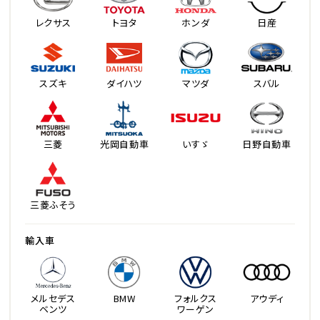
レクサス
トヨタ
ホンダ
日産
スズキ
ダイハツ
マツダ
スバル
三菱
光岡自動車
いすゞ
日野自動車
三菱ふそう
輸入車
メルセデス
BMW
フォルクス
アウディ
ベンツ
ワーゲン