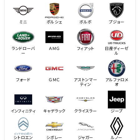
ミニ
ポルシェ
ボルボ
プジョー
ランドローバ
ＡＭＧ
フィアット
日産ディーゼ
ー
ル
フォード
ＧＭＣ
アストンマー
アルファロメ
ティン
オ
インフィニティ
キャデラック
クライスラー
ジープ
シトロエン
シボレー
ジャガー
ルノー