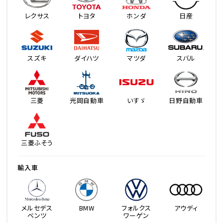
レクサス
トヨタ
ホンダ
日産
スズキ
ダイハツ
マツダ
スバル
三菱
光岡自動車
いすゞ
日野自動車
三菱ふそう
輸入車
メルセデス
BMW
フォルクス
アウディ
ベンツ
ワーゲン