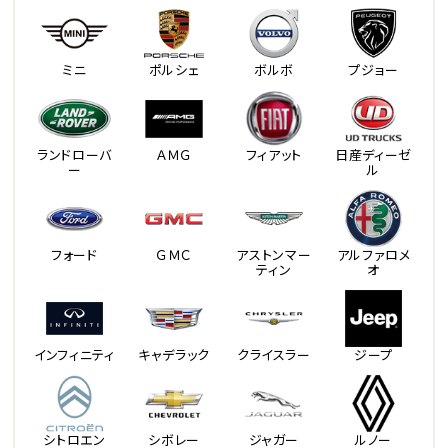
ミニ
ポルシェ
ボルボ
プジョー
ランドローバ
ＡＭＧ
フィアット
日産ディーゼ
ー
ル
フォード
ＧＭＣ
アストンマー
アルファロメ
ティン
オ
インフィニティ
キャデラック
クライスラー
ジープ
シトロエン
シボレー
ジャガー
ルノー