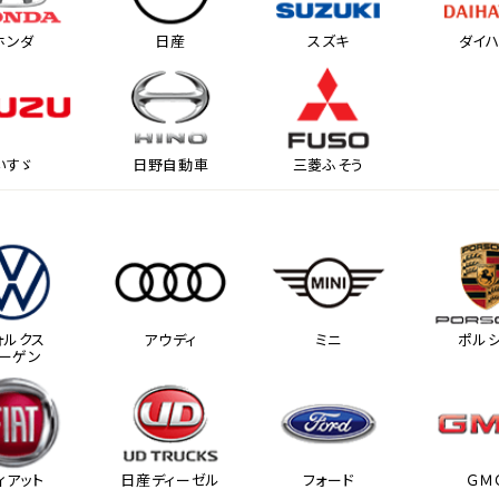
ホンダ
日産
スズキ
ダイ
いすゞ
日野自動車
三菱ふそう
ォルクス
アウディ
ミニ
ポル
ーゲン
ィアット
日産ディーゼル
フォード
ＧＭ