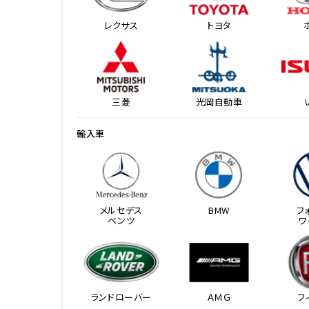
レクサス
トヨタ
三菱
光岡自動車
輸入車
メルセデス
BMW
フ
ベンツ
ワ
ランドローバー
ＡＭＧ
フ